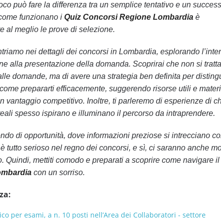
oco può fare la differenza tra un semplice tentativo e un succes
e come funzionano i
Quiz Concorsi Regione Lombardia
è
e al meglio le prove di selezione.
ntriamo nei dettagli dei concorsi in Lombardia, esplorando l’inte
e alla presentazione della domanda. Scoprirai che non si tratta
lle domande, ma di avere una strategia ben definita per distingu
come prepararti efficacemente, suggerendo risorse utili e materia
 vantaggio competitivo. Inoltre, ti parleremo di esperienze di ch
e reali spesso ispirano e illuminano il percorso da intraprendere.
ndo di opportunità, dove informazioni preziose si intrecciano c
è tutto serioso nel regno dei concorsi, e sì, ci saranno anche m
o. Quindi, mettiti comodo e preparati a scoprire come navigare 
ombardia
con un sorriso.
za:
co per esami, a n. 10 posti nell’Area dei Collaboratori - settore