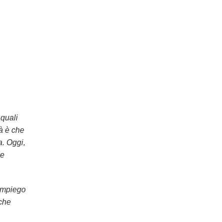
 quali
tà è che
a. Oggi,
 e
impiego
 che