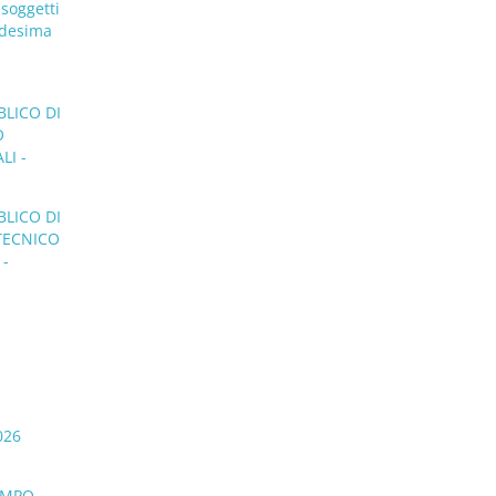
 soggetti
medesima
BLICO DI
O
LI -
BLICO DI
 TECNICO
 -
026
TEMPO