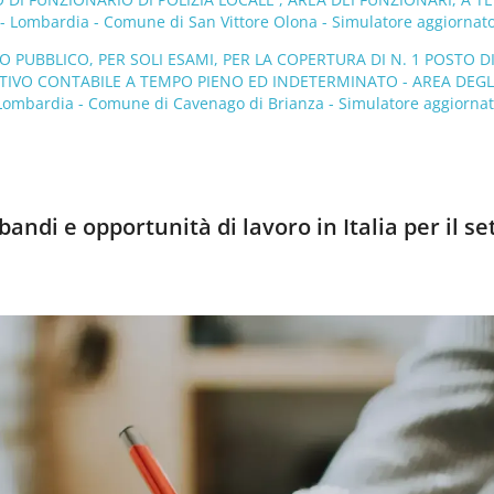
Lombardia - Comune di San Vittore Olona - Simulatore aggiornato
PUBBLICO, PER SOLI ESAMI, PER LA COPERTURA DI N. 1 POSTO D
IVO CONTABILE A TEMPO PIENO ED INDETERMINATO - AREA DEGL
 Lombardia - Comune di Cavenago di Brianza - Simulatore aggiornat
andi e opportunità di lavoro in Italia per il se