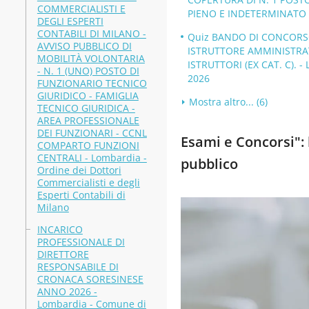
COMMERCIALISTI E
PIENO E INDETERMINATO - 
DEGLI ESPERTI
CONTABILI DI MILANO -
Quiz BANDO DI CONCORSO 
AVVISO PUBBLICO DI
ISTRUTTORE AMMINISTRAT
MOBILITÀ VOLONTARIA
ISTRUTTORI (EX CAT. C). -
- N. 1 (UNO) POSTO DI
2026
FUNZIONARIO TECNICO
GIURIDICO - FAMIGLIA
Mostra altro... (6)
TECNICO GIURIDICA -
AREA PROFESSIONALE
DEI FUNZIONARI - CCNL
Esami e Concorsi": b
COMPARTO FUNZIONI
CENTRALI - Lombardia -
pubblico
Ordine dei Dottori
Commercialisti e degli
Esperti Contabili di
Milano
INCARICO
PROFESSIONALE DI
DIRETTORE
RESPONSABILE DI
CRONACA SORESINESE
ANNO 2026 -
Lombardia - Comune di