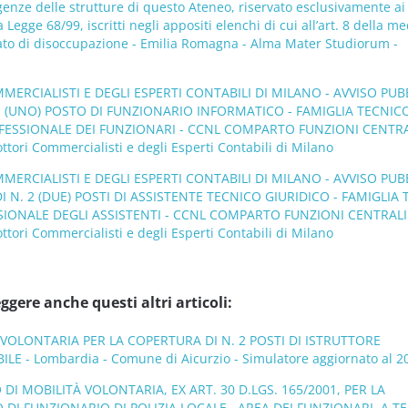
genze delle strutture di questo Ateneo, riservato esclusivamente ai
lla Legge 68/99, iscritti negli appositi elenchi di cui all’art. 8 della 
tato di disoccupazione - Emilia Romagna - Alma Mater Studiorum -
ERCIALISTI E DEGLI ESPERTI CONTABILI DI MILANO - AVVISO PUB
1 (UNO) POSTO DI FUNZIONARIO INFORMATICO - FAMIGLIA TECNIC
FESSIONALE DEI FUNZIONARI - CCNL COMPARTO FUNZIONI CENTRA
tori Commercialisti e degli Esperti Contabili di Milano
ERCIALISTI E DEGLI ESPERTI CONTABILI DI MILANO - AVVISO PUB
I N. 2 (DUE) POSTI DI ASSISTENTE TECNICO GIURIDICO - FAMIGLIA
SIONALE DEGLI ASSISTENTI - CCNL COMPARTO FUNZIONI CENTRALI
tori Commercialisti e degli Esperti Contabili di Milano
ggere anche questi altri articoli:
’ VOLONTARIA PER LA COPERTURA DI N. 2 POSTI DI ISTRUTTORE
 - Lombardia - Comune di Aicurzio - Simulatore aggiornato al 2
DI MOBILITÀ VOLONTARIA, EX ART. 30 D.LGS. 165/2001, PER LA
 DI FUNZIONARIO DI POLIZIA LOCALE , AREA DEI FUNZIONARI, A 