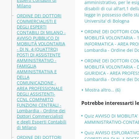
Esperti Contabili di
amministrativo, per le esi
Milano
disabili di cui all’art.1 de
legge in possesso dello s
ORDINE DEI DOTTORI
Universita’ di Bologna
COMMERCIALISTI E
DEGLI ESPERTI
ORDINE DEI DOTTORI COMM
CONTABILI DI MILANO -
MOBILITÀ VOLONTARIA - 
AVVISO PUBBLICO DI
MOBILITÀ VOLONTARIA
INFORMATICA - AREA PRO
- DI N. 4 (QUATTRO)
Lombardia - Ordine dei Dot
POSTI DI ASSISTENTE
AMMINISTRATIVO -
ORDINE DEI DOTTORI COMM
FAMIGLIA
MOBILITÀ VOLONTARIA - D
AMMINISTRATIVA E
GIURIDICA - AREA PROFES
DELLA
Lombardia - Ordine dei Dot
COMUNICAZIONE -
AREA PROFESSIONALE
Mostra altro... (6)
DEGLI ASSISTENTI-
CCNL COMPARTO
Potrebbe interessarti le
FUNZIONI CENTRALI -
Lombardia - Ordine dei
Quiz AVVISO DI MOBILITA
Dottori Commercialisti
e degli Esperti Contabili
AMMINISTRATIVO-CONTABILE
di Milano
Quiz AVVISO ESPLORATIVO 
ORDINE DEI DOTTORI
COPERTURA DI N. 1 POSTO