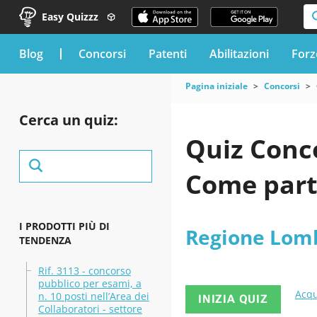
Easy Quizzz
blog
Concorsi
Patenti
Abilitazioni
Forz
Pagina iniziale
Concorsi
Cerca un quiz:
Quiz Conc
Come part
I PRODOTTI PIÙ DI
Regione Lom
TENDENZA
Rif. 3113 - concorso
pubblico per esami, a
Acqu
n. 10 posti nell’Area dei
INIZIA QUIZ
Collaboratori - settore