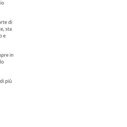
zio
rte di
e, sta
o e
mpre in
lo
di più