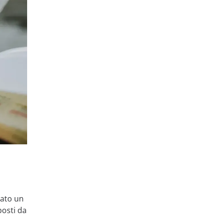
vato un
posti da