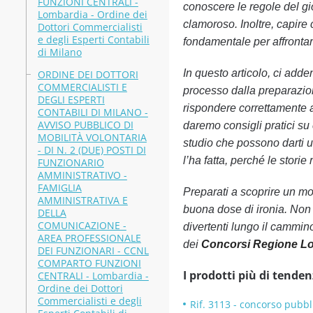
FUNZIONI CENTRALI -
conoscere le regole del gi
Lombardia - Ordine dei
clamoroso. Inoltre, capir
Dottori Commercialisti
e degli Esperti Contabili
fondamentale per affrontar
di Milano
In questo articolo, ci adde
ORDINE DEI DOTTORI
COMMERCIALISTI E
processo dalla preparazion
DEGLI ESPERTI
rispondere correttamente a
CONTABILI DI MILANO -
AVVISO PUBBLICO DI
daremo consigli pratici su 
MOBILITÀ VOLONTARIA
studio che possono darti un
- DI N. 2 (DUE) POSTI DI
l’ha fatta, perché le stori
FUNZIONARIO
AMMINISTRATIVO -
FAMIGLIA
Preparati a scoprire un mo
AMMINISTRATIVA E
buona dose di ironia. Non 
DELLA
COMUNICAZIONE -
divertenti lungo il cammin
AREA PROFESSIONALE
dei
Concorsi Regione L
DEI FUNZIONARI - CCNL
COMPARTO FUNZIONI
I prodotti più di tenden
CENTRALI - Lombardia -
Ordine dei Dottori
Commercialisti e degli
Rif. 3113 - concorso pubbli