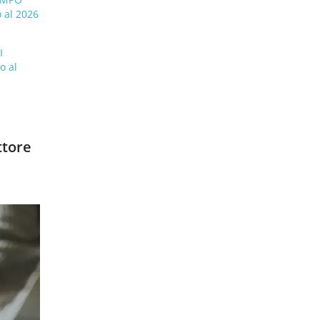
 al 2026
I
I
o al
ttore