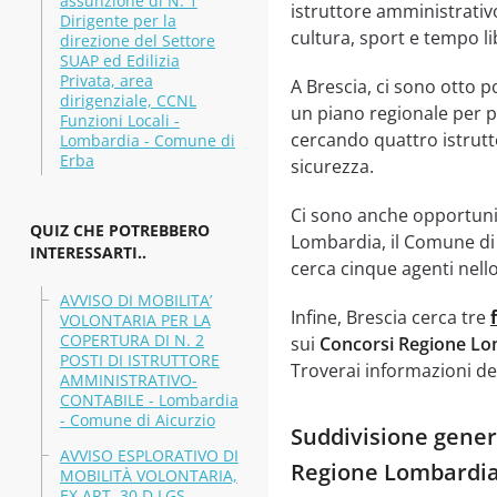
assunzione di N. 1
istruttore amministrativo
Dirigente per la
cultura, sport e tempo li
direzione del Settore
SUAP ed Edilizia
Privata, area
A Brescia, ci sono otto p
dirigenziale, CCNL
un piano regionale per po
Funzioni Locali -
cercando quattro istrutt
Lombardia - Comune di
Erba
sicurezza.
Ci sono anche opportuni
QUIZ CHE POTREBBERO
Lombardia, il Comune di C
INTERESSARTI..
cerca cinque agenti nello
AVVISO DI MOBILITA’
Infine, Brescia cerca tre
VOLONTARIA PER LA
COPERTURA DI N. 2
sui
Concorsi Regione Lo
POSTI DI ISTRUTTORE
Troverai informazioni det
AMMINISTRATIVO-
CONTABILE - Lombardia
- Comune di Aicurzio
Suddivisione genera
AVVISO ESPLORATIVO DI
Regione Lombardi
MOBILITÀ VOLONTARIA,
EX ART. 30 D.LGS.