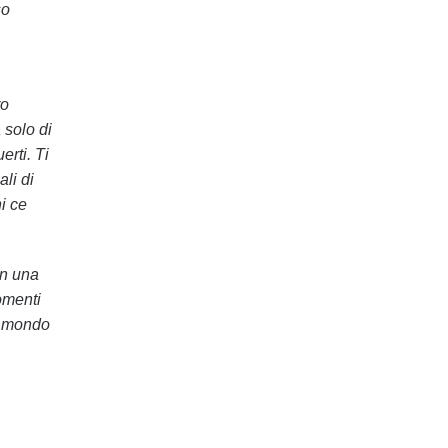
so
ro
 solo di
erti. Ti
li di
i ce
on una
omenti
il mondo