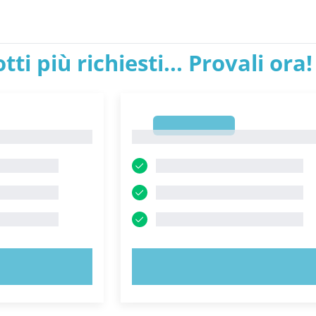
tti più richiesti... Provali ora!
1
1
ORA!
PROVA ORA!