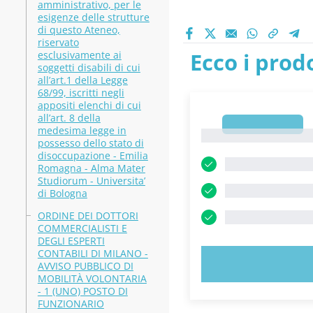
amministrativo, per le
esigenze delle strutture
di questo Ateneo,
riservato
Ecco i prodo
esclusivamente ai
soggetti disabili di cui
all’art.1 della Legge
68/99, iscritti negli
appositi elenchi di cui
all’art. 8 della
1
medesima legge in
1
possesso dello stato di
disoccupazione - Emilia
Romagna - Alma Mater
Studiorum - Universita’
di Bologna
ORDINE DEI DOTTORI
COMMERCIALISTI E
DEGLI ESPERTI
CONTABILI DI MILANO -
PROVA 
AVVISO PUBBLICO DI
MOBILITÀ VOLONTARIA
- 1 (UNO) POSTO DI
FUNZIONARIO