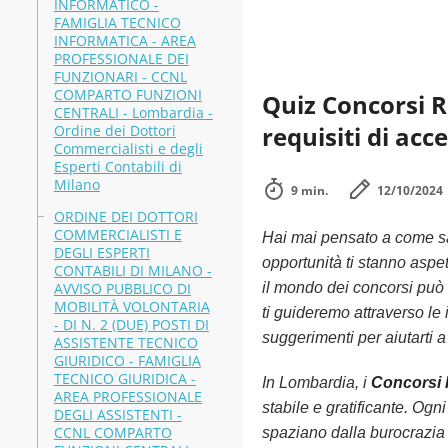
INFORMATICO -
FAMIGLIA TECNICO
INFORMATICA - AREA
PROFESSIONALE DEI
FUNZIONARI - CCNL
COMPARTO FUNZIONI
Quiz Concorsi R
CENTRALI - Lombardia -
requisiti di acc
Ordine dei Dottori
Commercialisti e degli
Esperti Contabili di
Milano
9 min.
12/10/2024
ORDINE DEI DOTTORI
COMMERCIALISTI E
Hai mai pensato a come s
DEGLI ESPERTI
opportunità ti stanno aspe
CONTABILI DI MILANO -
AVVISO PUBBLICO DI
il mondo dei concorsi può 
MOBILITÀ VOLONTARIA
ti guideremo attraverso le 
- DI N. 2 (DUE) POSTI DI
suggerimenti per aiutarti a
ASSISTENTE TECNICO
GIURIDICO - FAMIGLIA
TECNICO GIURIDICA -
In Lombardia, i
Concorsi
AREA PROFESSIONALE
stabile e gratificante. Og
DEGLI ASSISTENTI -
CCNL COMPARTO
spaziano dalla burocrazia 