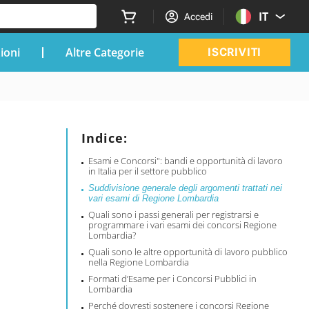
IT
Accedi
zioni
Altre Categorie
ISCRIVITI
Indice:
Esami e Concorsi": bandi e opportunità di lavoro
in Italia per il settore pubblico
Suddivisione generale degli argomenti trattati nei
vari esami di Regione Lombardia
Quali sono i passi generali per registrarsi e
programmare i vari esami dei concorsi Regione
Lombardia?
Quali sono le altre opportunità di lavoro pubblico
nella Regione Lombardia
Formati d’Esame per i Concorsi Pubblici in
Lombardia
Perché dovresti sostenere i concorsi Regione