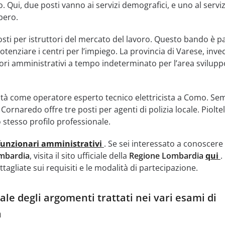
. Qui, due posti vanno ai servizi demografici, e uno al servi
bero.
osti per istruttori del mercato del lavoro. Questo bando è pa
tenziare i centri per l’impiego. La provincia di Varese, invec
ori amministrativi a tempo indeterminato per l’area svilupp
tà come operatore esperto tecnico elettricista a Como. Se
ornaredo offre tre posti per agenti di polizia locale. Pioltel
 stesso profilo professionale.
funzionari amministrativi
. Se sei interessato a conoscere 
mbardia
, visita il sito ufficiale della
Regione Lombardia
qui
.
tagliate sui requisiti e le modalità di partecipazione.
le degli argomenti trattati nei vari esami di
a