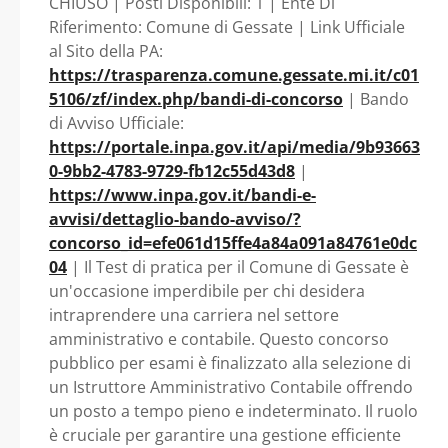
CHIUSO | Posti Disponibili: 1 | Ente Di
FINANZIARIO -
Riferimento: Comune di Gessate | Link Ufficiale
al Sito della PA:
Lombardia - Comune
https://trasparenza.comune.gessate.mi.it/c01
5106/zf/index.php/bandi-di-concorso
| Bando
di Gessate
di Avviso Ufficiale:
https://portale.inpa.gov.it/api/media/9b93663
0-9bb2-4783-9729-fb12c55d43d8
|
https://www.inpa.gov.it/bandi-e-
avvisi/dettaglio-bando-avviso/?
concorso_id=efe061d15ffe4a84a091a84761e0dc
04
| Il Test di pratica per il Comune di Gessate è
un'occasione imperdibile per chi desidera
intraprendere una carriera nel settore
amministrativo e contabile. Questo concorso
pubblico per esami è finalizzato alla selezione di
un Istruttore Amministrativo Contabile offrendo
un posto a tempo pieno e indeterminato. Il ruolo
è cruciale per garantire una gestione efficiente