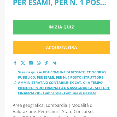
PER ESAMI, PER N. 1 POSTO
PUBBLICO, PER
ISTRUTTORE
ESAMI, PER N. 1
AMMINISTRATIVO
INIZIA QUIZ
POSTO ISTRUTTORE
CONTABILE- EX CAT. C - A
AMMINISTRATIVO
TEMPO PIENO ED
ACQUISTA ORA
CONTABILE- EX CAT.
INDETERMINATO DA
ASSEGNARE AL SETTORE
C - A TEMPO PIENO
Scarica quiz in PDF COMUNE DI GESSATE. CONCORSO
FINANZIARIO - Lombardia
PUBBLICO, PER ESAMI, PER N. 1 POSTO ISTRUTTORE
ED INDETERMINATO
AMMINISTRATIVO CONTABILE- EX CAT. C - A TEMPO
- Comune di Gessate
PIENO ED INDETERMINATO DA ASSEGNARE AL SETTORE
DA ASSEGNARE AL
FINANZIARIO - Lombardia - Comune di Gessate
Area geografica: Lombardia | Modalità di
SETTORE
Valutazione: Per esami | Stato Concorso: