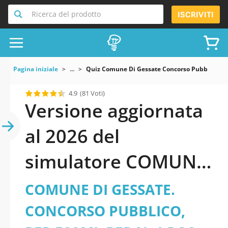
Ricerca del prodotto
ISCRIVITI
Pagina iniziale
...
Quiz Comune Di Gessate Concorso Pubblico Per
4.9
(81 Voti)
Versione aggiornata
al 2026 del
simulatore COMUNE
DI GESSATE.
COMUNE DI GESSATE.
CONCORSO
CONCORSO PUBBLICO,