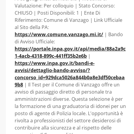
di Polizia locale
Valutazione: Per colloquio | Stato Concorso:
CHIUSO | Posti Disponibili: 1 | Ente Di
inquadrato nell’area
Riferimento: Comune di Vanzago | Link Ufficiale
al Sito della PA:
degli istruttori -
https://www.comune.vanzago.mi.it/
| Bando
di Avviso Ufficiale:
Lombardia - Comune
https://portale.inpa.gov.it/api/media/88a2a9c
1-4acb-4318-899c-441ff35b2e6b
|
di Vanzago
https://www.inpa.gov.it/bandi-e-
avvisi/dettaglio-bando-avviso/?
concorso_id=929dca5026a844b0a8e3df50cebaa
9b8
| Il Test per il Comune di Vanzago offre un
avviso di passaggio diretto di personale tra
amministrazioni diverse. Questa selezione è per
la formazione di una graduatoria di idonei per un
posto di agente di Polizia locale. L'opportunità è
rivolta a professionisti del settore desiderosi di
contribuire alla sicurezza e al rispetto delle