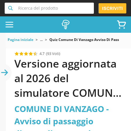
Ricerca del prodotto
ISCRIVITI
Pagina iniziale
...
Quiz Comune Di Vanzago Avviso Di Passaggio Di
4.7
(93 Voti)
Versione aggiornata
al 2026 del
simulatore COMUNE
DI VANZAGO - Avviso
COMUNE DI VANZAGO -
di passaggio diretto
Avviso di passaggio