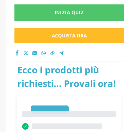
INIZIA QUIZ
ACQUISTA ORA
Ecco i prodotti più
richiesti... Provali ora!
1
1