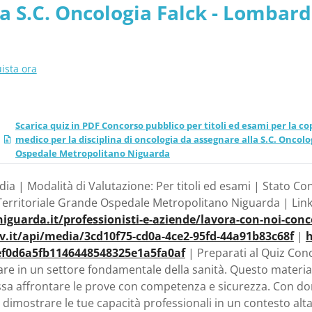
a S.C. Oncologia Falck - Lombard
Metropolitano Niguarda
 Grande Ospedale Metropolitano
ista ora
Scarica quiz in PDF Concorso pubblico per titoli ed esami per la c
medico per la disciplina di oncologia da assegnare alla S.C. Oncolo
Ospedale Metropolitano Niguarda
a | Modalità di Valutazione: Per titoli ed esami | Stato Con
erritoriale Grande Ospedale Metropolitano Niguarda | Link Uf
guarda.it/professionisti-e-aziende/lavora-con-noi-conc
ov.it/api/media/3cd10f75-cd0a-4ce2-95fd-44a91b83c68f
|
h
ef0d6a5fb1146448548325e1a5fa0af
| Preparati al Quiz Conc
e in un settore fondamentale della sanità. Questo materiale d
sa affrontare le prove con competenza e sicurezza. Con dom
 dimostrare le tue capacità professionali in un contesto alt