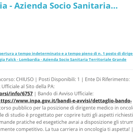
ia - Azienda Socio Sanitaria
 Niguarda
opertura a tempo indeterminato e a tempo pieno di n. 1 posto di dirig
gia Falck - Lombardia - Azienda Socio Sanitaria Territoriale Grande
corso: CHIUSO | Posti Disponibili: 1 | Ente Di Riferimento:
ficiale al Sito della PA:
orsi/info/6757
| Bando di Avviso Ufficiale:
ttps://www.inpa.gov.it/bandi-e-avvisi/dettaglio-bando-
orso pubblico per la posizione di dirigente medico in oncol
i studio è progettato per coprire tutti gli aspetti richiesti
ande pratiche ed esegetiche avrai a disposizione gli strum
amente competitivo. La tua carriera in oncologia ti aspetta! 