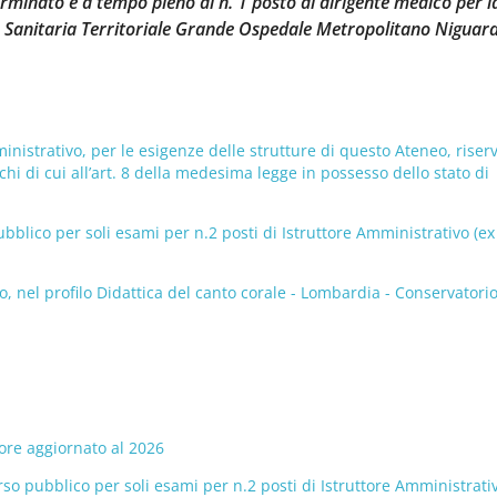
rminato e a tempo pieno di n. 1 posto di dirigente medico per l
io Sanitaria Territoriale Grande Ospedale Metropolitano Niguar
ministrativo, per le esigenze delle strutture di questo Ateneo, riser
nchi di cui all’art. 8 della medesima legge in possesso dello stato di
lico per soli esami per n.2 posti di Istruttore Amministrativo (ex 
 nel profilo Didattica del canto corale - Lombardia - Conservatorio
ore aggiornato al 2026
 pubblico per soli esami per n.2 posti di Istruttore Amministrativ