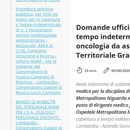
Procedura selettiva
pubblica, per titoli ed
esami per la copertura
a Tempo Indeterminato
Domande ufficia
di n. 1 Funzionario
tempo indetermi
settore professionale
amministrativo -
oncologia da as
gestionale, AREA III,
CCNL Comparto
Territoriale Gr
Istruzione e Ricerca -
settore AFAM - per le
esigenze del
23 min.
06/08/202
Conservatorio di
musica Campiani di
Mantova - Lombardia -
Avete intenzione di sosten
Conservatorio Statale di
medico per la disciplina d
Musica Lucio Campiani
Metropolitano Niguarda n
BANDO DI MOBILITÀ
posto di dirigente medico 
DEL PERSONALE AFAM
Ospedale Metropolitano 
PER L’A.A. 2026/2027
PERSONALE DOCENTE -
copertura a tempo indeterm
Lombardia -
Lombardia - Azienda Socio 
Conservatorio Statale di