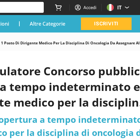
IT
Accedi
zioni
Altre Categorie
ISCRIVITI
 Posto Di Dirigente Medico Per La Disciplina Di Oncologia Da Assegnare All
mulatore Concorso pubbli
a a tempo indeterminato e
te medico per la discipli
Oncologia Falck -
 copertura a tempo indeterminat
a Territoriale Grande
o per la disciplina di oncologia 