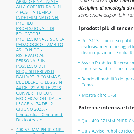
Inoltre i nostri
Quiz Concor
ARSIZIO FINALIZZATA
ALLA COPERTURA DI N.
disciplina di oncologia d
4 POSTI A TEMPO
sono anche disponibili tra
INDETERMINATO NEL
PROFILO
I prodotti più di tenden
PROFESSIONALE DI
EDUCATORE
PROFESSIONALE SOCIO-
Rif. 3113 - concorso pubbli
PEDAGOGICO - AMBITO
esclusivamente ai soggetti 
ASILO NIDO -
disoccupazione - Emilia R
RISERVATO AL
PERSONALE IN
Avviso Pubblico Ricerca co
POSSESSO DEI
con riserva di n.1 posto 
REQUISITI PREVISTI
DALL’ART. 3 COMMA 5,
Bando di mobilità del pers
DEL DECRETO LEGGE N.
Como
44 DEL 22 APRILE 2023
CONVERTITO CON
Mostra altro... (6)
MODIFICAZIONI DALLA
LEGGE N. 74 DEL 21
Potrebbe interessarti le
GIUGNO 2023. -
Lombardia - Comune di
Busto Arsizio
Quiz 400.57 IMM PNRR CNR 
400.57 IMM PNRR CNR -
Quiz Avviso Pubblico Rice