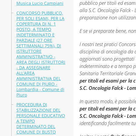
pubblico per titoli ed esa
Musica Lucio Campiani
alla S.C. Oncologia Falck 
CONCORSO PUBBLICO,
preparazione non utilizzand
PER SOLI ESAMI, PER LA
COPERTURA DI N. 1
POSTO, A TEMPO
E se vi preparate bene, non 
INDETERMINATO E
PARZIALE (27 ORE
I nostri test pratici Conco
SETTIMANALI 75%), DI
ISTRUTTORE
disciplina di oncologia da
AMMINISTRATIVO -
aggiornati sono progettati 
AREA DEGLI ISTRUTTORI
indeterminato e a tempo pi
- DA ASSEGNARE
ALL’AREA
Sanitaria Territoriale Gra
AMMINISTRATIVA DEL
per titoli ed esami per la
COMUNE DI PIURO -
S.C. Oncologia Falck - Lo
Lombardia - Comune di
Piuro
In questo modo, è possibil
PROCEDURA DI
per titoli ed esami per la
STABILIZZAZIONE DEL
PERSONALE EDUCATIVO
S.C. Oncologia Falck - Lo
A TEMPO
identificando facilmente tut
DETERMINATO DEL
COMUNE DI BUSTO