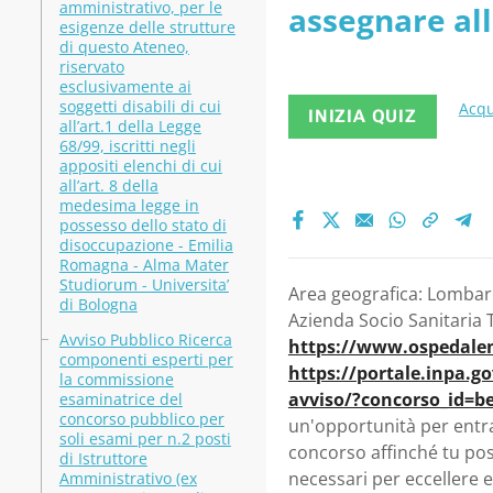
amministrativo, per le
assegnare all
Ospedale 
esigenze delle strutture
di questo Ateneo,
Territoriale
riservato
esclusivamente ai
soggetti disabili di cui
Acqu
INIZIA QUIZ
all’art.1 della Legge
68/99, iscritti negli
appositi elenchi di cui
all’art. 8 della
medesima legge in
possesso dello stato di
disoccupazione - Emilia
Romagna - Alma Mater
Studiorum - Universita’
Area geografica: Lombardi
di Bologna
Azienda Socio Sanitaria T
Avviso Pubblico Ricerca
https://www.ospedaleni
componenti esperti per
https://portale.inpa.g
la commissione
avviso/?concorso_id=b
esaminatrice del
concorso pubblico per
un'opportunità per entrar
soli esami per n.2 posti
concorso affinché tu pos
di Istruttore
necessari per eccellere e
Amministrativo (ex