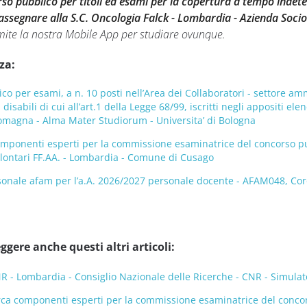
so pubblico per titoli ed esami per la copertura a tempo indete
a assegnare alla S.C. Oncologia Falck - Lombardia - Azienda Soc
mite la nostra Mobile App per studiare ovunque.
za:
co per esami, a n. 10 posti nell’Area dei Collaboratori - settore am
disabili di cui all’art.1 della Legge 68/99, iscritti negli appositi ele
omagna - Alma Mater Studiorum - Universita’ di Bologna
mponenti esperti per la commissione esaminatrice del concorso pubb
volontari FF.AA. - Lombardia - Comune di Cusago
onale afam per l’a.A. 2026/2027 personale docente - AFAM048, Coro,
ggere anche questi altri articoli:
- Lombardia - Consiglio Nazionale delle Ricerche - CNR - Simulat
rca componenti esperti per la commissione esaminatrice del concorso