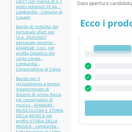
cat.C) con riserva di n.1
Data apertura candidatu
posto volontari FF.AA. -
Lombardia - Comune di
Cusago
Ecco i prodo
Bando di mobilità del
personale afam per
l’a.A. 2026/2027
personale docente -
AFAM048, Coro, nel
1
profilo Didattica del
1
canto corale -
Lombardia -
Conservatorio di Como
Bando per il
reclutamento a tempo
indeterminato di
docenti di prima fascia
nei conservatori di
musica - AFAM040 -
PROVA
MUSICOLOGIA E STORIA
DELLA MUSICA nel
profilo STORIA DELLA
MUSICA - Lombardia -
Conservatorio di Como