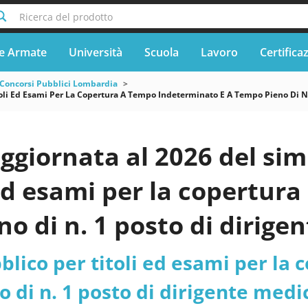
Ricerca del prodotto
e Armate
Università
Scuola
Lavoro
Certifica
Concorsi Pubblici Lombardia
oli Ed Esami Per La Copertura A Tempo Indeterminato E A Tempo Pieno Di N 1
ggiornata al 2026 del si
 ed esami per la copertur
o di n. 1 posto di dirigen
ia da assegnare alla S.C. 
lico per titoli ed esami per la
- Azienda Socio Sanitari
 di n. 1 posto di dirigente medic