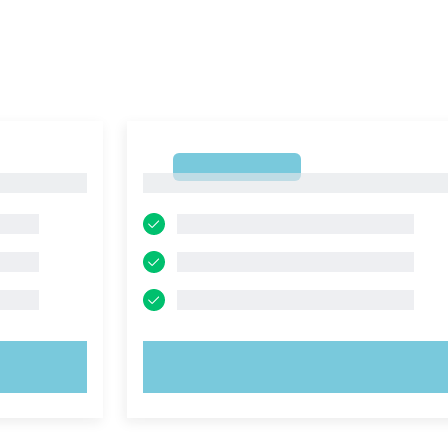
1
1
PROVA ORA!