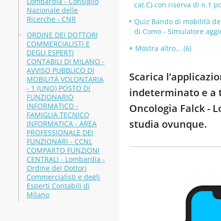
Lombardia - Consiglio
cat.C) con riserva di n.1 
Nazionale delle
Ricerche - CNR
Quiz Bando di mobilità del
di Como - Simulatore aggi
ORDINE DEI DOTTORI
COMMERCIALISTI E
Mostra altro... (6)
DEGLI ESPERTI
CONTABILI DI MILANO -
AVVISO PUBBLICO DI
Scarica l’applicazi
MOBILITÀ VOLONTARIA
- 1 (UNO) POSTO DI
indeterminato e a t
FUNZIONARIO
INFORMATICO -
Oncologia Falck - 
FAMIGLIA TECNICO
studia ovunque.
INFORMATICA - AREA
PROFESSIONALE DEI
FUNZIONARI - CCNL
COMPARTO FUNZIONI
CENTRALI - Lombardia -
Ordine dei Dottori
Commercialisti e degli
Esperti Contabili di
Milano