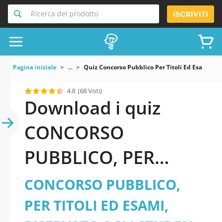
Ricerca del prodotto
ISCRIVITI
Pagina iniziale
...
Quiz Concorso Pubblico Per Titoli Ed Esami Ris
4.8
(68 Voti)
Download i quiz
CONCORSO
PUBBLICO, PER
TITOLI ED ESAMI,
CONCORSO PUBBLICO,
RISERVATO AGLI
PER TITOLI ED ESAMI,