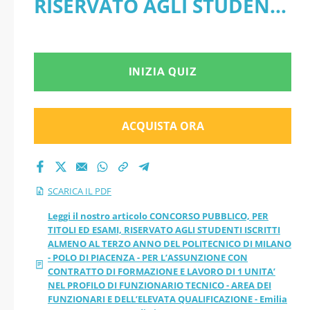
RISERVATO AGLI STUDENTI
STUDENTI ISCRITTI
ISCRITTI ALMENO AL
ALMENO AL TERZO
TERZO ANNO DEL
INIZIA QUIZ
ANNO DEL
POLITECNICO DI MILANO -
POLITECNICO DI
POLO DI PIACENZA - PER
ACQUISTA ORA
MILANO - POLO DI
L’ASSUNZIONE CON
CONTRATTO DI
PIACENZA - PER
SCARICA IL PDF
FORMAZIONE E LAVORO DI
L’ASSUNZIONE CON
Leggi il nostro articolo CONCORSO PUBBLICO, PER
TITOLI ED ESAMI, RISERVATO AGLI STUDENTI ISCRITTI
1 UNITA’ NEL PROFILO DI
ALMENO AL TERZO ANNO DEL POLITECNICO DI MILANO
CONTRATTO DI
- POLO DI PIACENZA - PER L’ASSUNZIONE CON
FUNZIONARIO TECNICO -
CONTRATTO DI FORMAZIONE E LAVORO DI 1 UNITA’
FORMAZIONE E
NEL PROFILO DI FUNZIONARIO TECNICO - AREA DEI
AREA DEI FUNZIONARI E
FUNZIONARI E DELL’ELEVATA QUALIFICAZIONE - Emilia