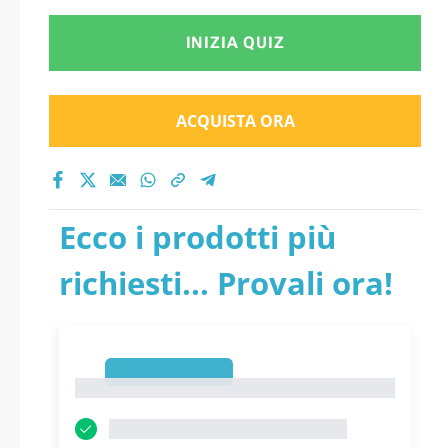
INIZIA QUIZ
ACQUISTA ORA
Ecco i prodotti più
richiesti... Provali ora!
1
1