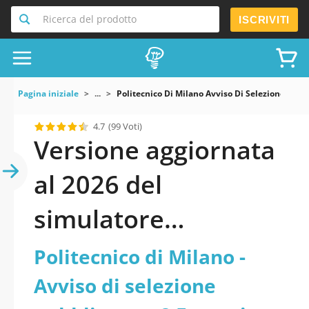
Ricerca del prodotto
ISCRIVITI
Pagina iniziale
...
Politecnico Di Milano Avviso Di Selezione Pubb
4.7
(99 Voti)
Versione aggiornata
al 2026 del
simulatore
Politecnico di Milano
Politecnico di Milano -
- Avviso di selezione
Avviso di selezione