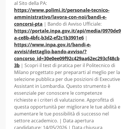
al Sito della PA:
https://www.polimi.it/personale-tecnico-
amministrativo/lavora-con-noi/bandi-e-
concorsi-pta
| Bando di Avviso Ufficiale:
https://portale.inpa.gov.it/api/media/0970de9
a-ce8b-4bfc-b3d2-ef2c1b3901e6
|
https://www.inpa.gov.it/bandi-e-
avvisi/dettaglio-bando-avviso/?
concorso_id=30e0ee09f92c429aa62ec293cf48cb
3b
| Scopri il test di pratica per il Politecnico di
Milano progettato per prepararti al meglio per la
selezione pubblica per due posizioni di Executive
Assistant in Lombardia. Questo strumento è
essenziale per conoscere le competenze
richieste e i criteri di valutazione. Approfitta di
questa opportunità per migliorare le tue abilità e
aumentare le tue possibilità di successo nel
settore accademico. | Data apertura
candidature: 14/05/2026 | Data chiusura