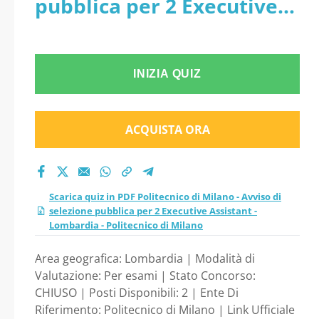
pubblica per 2 Executive
pubblica per 2
Assistant - Lombardia -
Executive Assistant -
Politecnico di Milano
Lombardia -
INIZIA QUIZ
Politecnico di Milano
ACQUISTA ORA
Scarica quiz in PDF Politecnico di Milano - Avviso di
selezione pubblica per 2 Executive Assistant -
Lombardia - Politecnico di Milano
Area geografica: Lombardia | Modalità di
Valutazione: Per esami | Stato Concorso:
CHIUSO | Posti Disponibili: 2 | Ente Di
Riferimento: Politecnico di Milano | Link Ufficiale