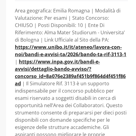
possesso dello stato di
Area geografica: Emilia Romagna | Modalità di
disoccupazione - Emilia
Valutazione: Per esami | Stato Concorso:
CHIUSO | Posti Disponibili: 10 | Ente Di
Romagna - Alma Mater
Riferimento: Alma Mater Studiorum - Universita’
di Bologna | Link Ufficiale al Sito della PA:
Studiorum - Universita’ di
https://www.unibo.it/it/ateneo/lavora-con-
noi/bandi-e-avvisi-ta/2026/bando-ta-rif-3113-1
Bologna
|
https://www.inpa.gov.it/bandi-e-
avvisi/dettaglio-bando-avviso/?
concorso_id=8a076e2389af451b9f864d4f451f86
ad
| Il Simulatore Rif. 3113 è un supporto
indispensabile per il concorso pubblico per
esami riservato a soggetti disabili in cerca di
opportunità nell’Area dei Collaboratori. Questo
strumento consente di prepararsi per dieci posti
disponibili con domande specifiche per le
esigenze delle strutture accademiche. Gli
aspiranti possono migliorare le proprie