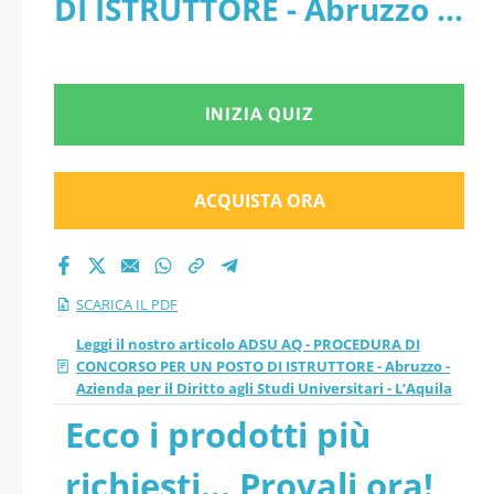
DI ISTRUTTORE - Abruzzo -
ISTRUTTORE -
Azienda per il Diritto agli
Abruzzo - Azienda
Studi Universitari -
INIZIA QUIZ
per il Diritto agli
L’Aquila - PDF
Studi Universitari -
ACQUISTA ORA
L’Aquila pdf versione
2026 aggiornati
SCARICA IL PDF
Leggi il nostro articolo ADSU AQ - PROCEDURA DI
CONCORSO PER UN POSTO DI ISTRUTTORE - Abruzzo -
Azienda per il Diritto agli Studi Universitari - L’Aquila
Ecco i prodotti più
richiesti... Provali ora!