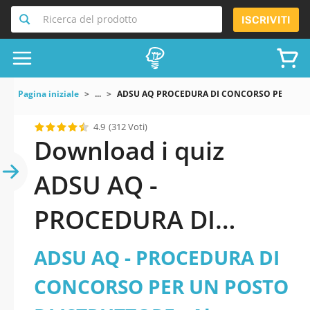
Ricerca del prodotto
ISCRIVITI
Pagina iniziale
...
ADSU AQ PROCEDURA DI CONCORSO PER UN POSTO 
4.9
(312 Voti)
Download i quiz
ADSU AQ -
PROCEDURA DI
CONCORSO PER UN
ADSU AQ - PROCEDURA DI
POSTO DI
CONCORSO PER UN POSTO