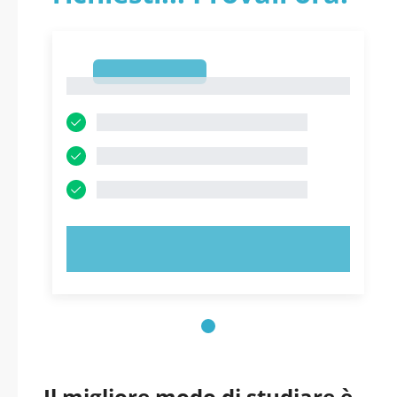
1
1
PROVA ORA!
Il migliore modo di studiare è