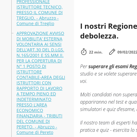
PROFESSIONALE
ISTRUTTORE TECNICO,
PRESSO IL COMUNE DI
TREGLIO. - Abruzzo -
Comune di Treglio
I nostri Regione
APPROVAZIONE AVVISO
debolezza.
DI MOBILITA’ ESTERNA
VOLONTARIA AI SENSI
DELL’ART.30 DEL D.LGS.
22 min.
09/02/202
N.165/2001 E SS.MM.II.
PER LA COPERTURA DI
Per
superare gli esami Re
N° 1 POSTO DI
ISTRUTTORE
studio e se volete superare
CONTABILE-AREA DEGLI
voi.
ISTRUTTORI CON
RAPPORTO DI LAVORO
A TEMPO PIENO ED
Molti candidati non supera
INDETERMINATO
appariranno nel test e quan
PRESSO L’AREA
simulatori e quiz d’esame,
ECONOMICO
FINANZIARIA - TRIBUTI
DEL COMUNE DI
Il nostro team di esperti 
PERETO. - Abruzzo -
pratica e quiz - esercita l
Comune di Pereto