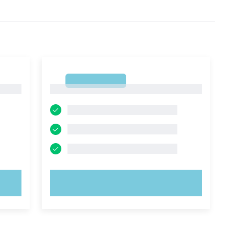
1
1
PROVA ORA!