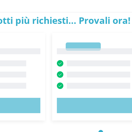
tti più richiesti... Provali ora!
1
1
ORA!
PROVA ORA!