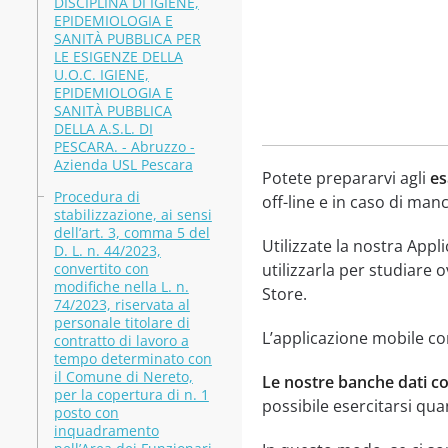
DISCIPLINA DI IGIENE,
EPIDEMIOLOGIA E
SANITÀ PUBBLICA PER
LE ESIGENZE DELLA
U.O.C. IGIENE,
EPIDEMIOLOGIA E
SANITÀ PUBBLICA
DELLA A.S.L. DI
PESCARA. - Abruzzo -
Azienda USL Pescara
Potete prepararvi agli
es
Procedura di
off-line e in caso di manc
stabilizzazione, ai sensi
dell’art. 3, comma 5 del
Utilizzate la nostra App
D. L. n. 44/2023,
convertito con
utilizzarla per studiare 
modifiche nella L. n.
Store.
74/2023, riservata al
personale titolare di
L’applicazione mobile con
contratto di lavoro a
tempo determinato con
il Comune di Nereto,
Le nostre banche dati c
per la copertura di n. 1
possibile esercitarsi qua
posto con
inquadramento