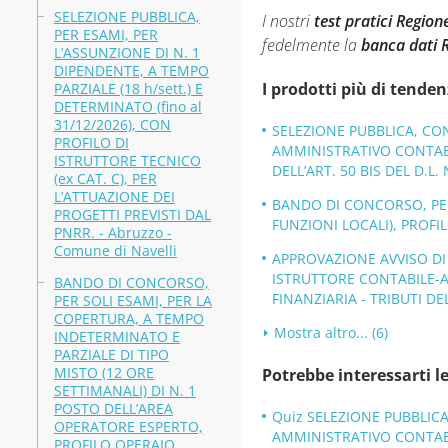
SELEZIONE PUBBLICA,
I nostri
test pratici Regio
PER ESAMI, PER
fedelmente la
banca dati 
L’ASSUNZIONE DI N. 1
DIPENDENTE, A TEMPO
I prodotti più di tenden
PARZIALE (18 h/sett.) E
DETERMINATO (fino al
31/12/2026), CON
SELEZIONE PUBBLICA, CO
PROFILO DI
AMMINISTRATIVO CONTABIL
ISTRUTTORE TECNICO
DELL’ART. 50 BIS DEL D.L. 
(ex CAT. C), PER
L’ATTUAZIONE DEI
BANDO DI CONCORSO, PER 
PROGETTI PREVISTI DAL
FUNZIONI LOCALI), PROFI
PNRR. - Abruzzo -
Comune di Navelli
APPROVAZIONE AVVISO DI 
ISTRUTTORE CONTABILE-
BANDO DI CONCORSO,
FINANZIARIA - TRIBUTI DE
PER SOLI ESAMI, PER LA
COPERTURA, A TEMPO
Mostra altro... (6)
INDETERMINATO E
PARZIALE DI TIPO
MISTO (12 ORE
Potrebbe interessarti le
SETTIMANALI) DI N. 1
POSTO DELL’AREA
Quiz SELEZIONE PUBBLICA
OPERATORE ESPERTO,
AMMINISTRATIVO CONTABIL
PROFILO OPERAIO