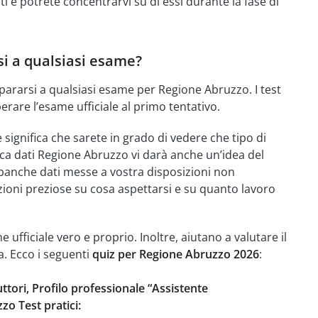
i e potrete concentrarvi su di essi durante la fase di
si a qualsiasi esame?
ararsi a qualsiasi esame per Regione Abruzzo. I test
erare l’esame ufficiale al primo tentativo.
ignifica che sarete in grado di vedere che tipo di
a dati Regione Abruzzo vi darà anche un’idea del
banche dati messe a vostra disposizioni non
azioni preziose su cosa aspettarsi e su quanto lavoro
ufficiale vero e proprio. Inoltre, aiutano a valutare il
a. Ecco i seguenti
quiz per Regione Abruzzo 2026
:
ttori, Profilo professionale “Assistente
o Test pratici: