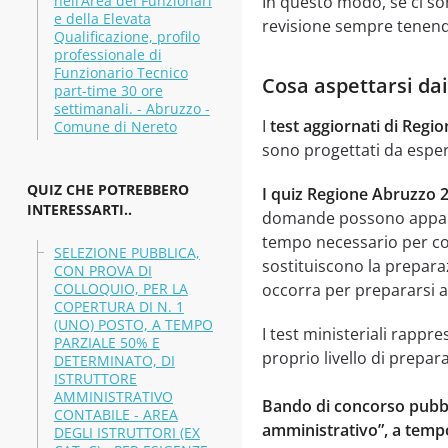
nell’Area dei Funzionari
In questo modo, se ci son
e della Elevata
revisione sempre tenendo
Qualificazione, profilo
professionale di
Funzionario Tecnico
Cosa aspettarsi da
part-time 30 ore
settimanali. - Abruzzo -
I
test aggiornati di Regio
Comune di Nereto
sono progettati da espert
QUIZ CHE POTREBBERO
I quiz Regione Abruzzo 
INTERESSARTI..
domande possono apparir
tempo necessario per com
SELEZIONE PUBBLICA,
sostituiscono la preparaz
CON PROVA DI
COLLOQUIO, PER LA
occorra per prepararsi a
COPERTURA DI N. 1
(UNO) POSTO, A TEMPO
I test ministeriali rappr
PARZIALE 50% E
proprio livello di prepar
DETERMINATO, DI
ISTRUTTORE
AMMINISTRATIVO
Bando di concorso pubblic
CONTABILE - AREA
amministrativo”, a tempo
DEGLI ISTRUTTORI (EX