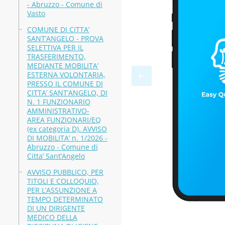
- Abruzzo - Comune di
Vasto
COMUNE DI CITTA’
SANT’ANGELO - PROVA
SELETTIVA PER IL
TRASFERIMENTO,
MEDIANTE MOBILITA’
ESTERNA VOLONTARIA,
PRESSO IL COMUNE DI
CITTA’ SANT’ANGELO, DI
N. 1 FUNZIONARIO
AMMINISTRATIVO-
AREA FUNZIONARI/EQ
(ex categoria D). AVVISO
DI MOBILITA’ n. 1/2026 -
Abruzzo - Comune di
Citta’ Sant’Angelo
AVVISO PUBBLICO, PER
TITOLI E COLLOQUIO,
PER L’ASSUNZIONE A
TEMPO DETERMINATO
DI UN DIRIGENTE
MEDICO DELLA