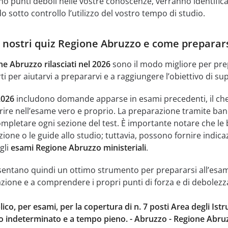
o punti deboli nelle vostre conoscenze, verranno identificat
 sotto controllo l’utilizzo del vostro tempo di studio.
i nostri quiz Regione Abruzzo e come preparar
ne Abruzzo rilasciati nel 2026
sono il modo migliore per prep
i per aiutarvi a prepararvi e a raggiungere l’obiettivo di sup
2026
includono domande apparse in esami precedenti, il che s
e nell’esame vero e proprio. La preparazione tramite banc
pletare ogni sezione del test. È importante notare che le 
ione o le guide allo studio; tuttavia, possono fornire indic
gli
esami Regione Abruzzo ministeriali
.
esentano quindi un ottimo strumento per prepararsi all’esame 
azione e a comprendere i propri punti di forza e di debolezz
o, per esami, per la copertura di n. 7 posti Area degli Istru
 indeterminato e a tempo pieno. - Abruzzo - Regione Abruzz