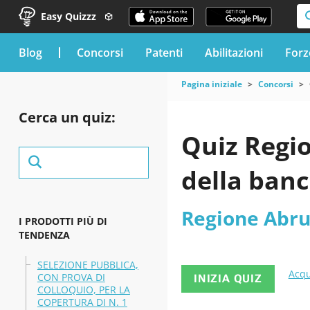
Easy Quizzz
blog
Concorsi
Patenti
Abilitazioni
Forz
Pagina iniziale
Concorsi
Cerca un quiz:
Quiz Regi
della banc
Regione Abru
I PRODOTTI PIÙ DI
TENDENZA
SELEZIONE PUBBLICA,
Acqu
CON PROVA DI
INIZIA QUIZ
COLLOQUIO, PER LA
COPERTURA DI N. 1