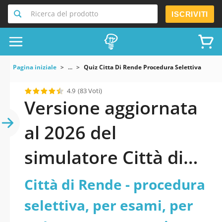
Ricerca del prodotto
ISCRIVITI
Pagina iniziale
...
Quiz Citta Di Rende Procedura Selettiva Per E
4.9
(83 Voti)
Versione aggiornata
al 2026 del
simulatore Città di
Rende - procedura
Città di Rende - procedura
selettiva, per esami,
selettiva, per esami, per