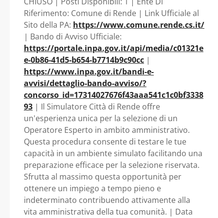
CHIUSO | Posti Disponibili: 1 | Ente Di
Calabria - Comune di
Riferimento: Comune di Rende | Link Ufficiale al
Sito della PA:
https://www.comune.rende.cs.it/
Rende
| Bando di Avviso Ufficiale:
https://portale.inpa.gov.it/api/media/c01321e
e-0b86-41d5-b654-b7714b9c90cc
|
https://www.inpa.gov.it/bandi-e-
avvisi/dettaglio-bando-avviso/?
concorso_id=17314027676f43aaa541c1c0bf3338
93
| Il Simulatore Città di Rende offre
un'esperienza unica per la selezione di un
Operatore Esperto in ambito amministrativo.
Questa procedura consente di testare le tue
capacità in un ambiente simulato facilitando una
preparazione efficace per la selezione riservata.
Sfrutta al massimo questa opportunità per
ottenere un impiego a tempo pieno e
indeterminato contribuendo attivamente alla
vita amministrativa della tua comunità. | Data