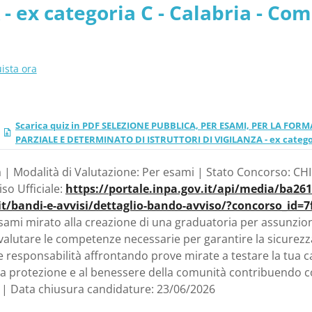
- ex categoria C - Calabria - Co
ista ora
Scarica quiz in PDF SELEZIONE PUBBLICA, PER ESAMI, PER LA F
PARZIALE E DETERMINATO DI ISTRUTTORI DI VIGILANZA - ex categori
a | Modalità di Valutazione: Per esami | Stato Concorso: CHI
so Ufficiale:
https://portale.inpa.gov.it/api/media/ba26
it/bandi-e-avvisi/dettaglio-bando-avviso/?concorso_id
sami mirato alla creazione di una graduatoria per assunzioni
alutare le competenze necessarie per garantire la sicurezza
e responsabilità affrontando prove mirate a testare la tua cap
a protezione e al benessere della comunità contribuendo così
 | Data chiusura candidature: 23/06/2026