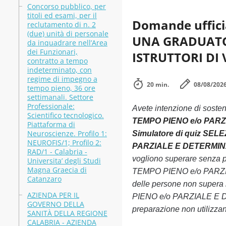
Concorso pubblico, per
titoli ed esami, per il
Domande uffici
reclutamento di n. 2
(due) unità di personale
UNA GRADUATOR
da inquadrare nell’Area
dei Funzionari,
ISTRUTTORI DI V
contratto a tempo
indeterminato, con
regime di impegno a
20 min.
08/08/202
tempo pieno, 36 ore
settimanali. Settore
Professionale:
Avete intenzione di soste
Scientifico tecnologico.
TEMPO PIENO e/o PARZIA
Piattaforma di
Neuroscienze. Profilo 1:
Simulatore di quiz S
NEUROFIS/1; Profilo 2:
PARZIALE E DETERMINATO
RAD/1 - Calabria -
vogliono superare sen
Universita’ degli Studi
Magna Graecia di
TEMPO PIENO e/o PARZIAL
Catanzaro
delle persone non sup
AZIENDA PER IL
PIENO e/o PARZIALE E DE
GOVERNO DELLA
preparazione non utilizzand
SANITÀ DELLA REGIONE
CALABRIA - AZIENDA