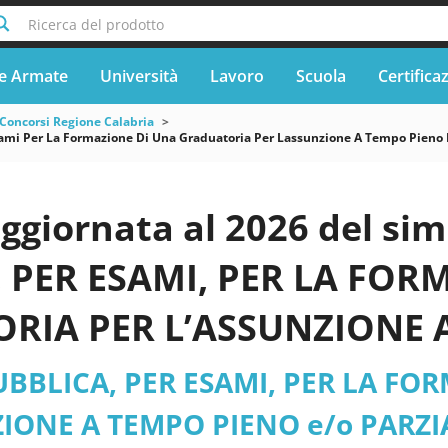
Ricerca del prodotto
e Armate
Università
Lavoro
Scuola
Certifica
Concorsi Regione Calabria
ami Per La Formazione Di Una Graduatoria Per Lassunzione A Tempo Pieno Eo
ggiornata al 2026 del si
 PER ESAMI, PER LA FOR
RIA PER L’ASSUNZIONE A
E DETERMINATO DI ISTRUT
UBBLICA, PER ESAMI, PER LA F
C - Calabria - Comune di 
ZIONE A TEMPO PIENO e/o PARZI