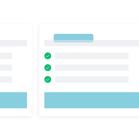
1
1
PROVA ORA!