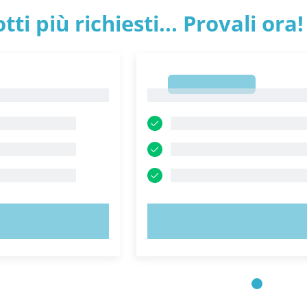
tti più richiesti... Provali ora!
1
1
 ORA!
PROVA ORA!