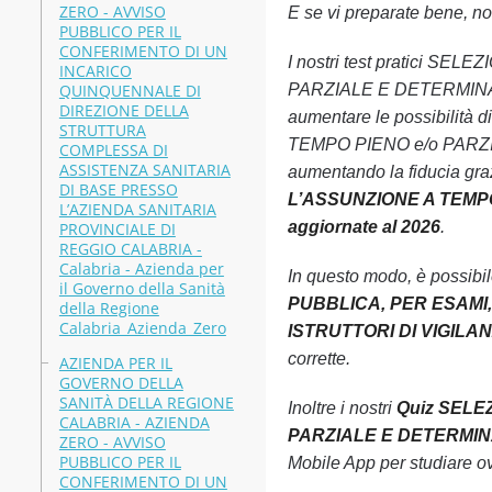
ZERO - AVVISO
E se vi preparate bene, non
PUBBLICO PER IL
CONFERIMENTO DI UN
I nostri test pratici
INCARICO
QUINQUENNALE DI
PARZIALE E DETERMINATO D
DIREZIONE DELLA
aumentare le possibil
STRUTTURA
TEMPO PIENO e/o PARZIAL
COMPLESSA DI
ASSISTENZA SANITARIA
aumentando la fiducia gra
DI BASE PRESSO
L’ASSUNZIONE A TEMPO P
L’AZIENDA SANITARIA
aggiornate al 2026
.
PROVINCIALE DI
REGGIO CALABRIA -
Calabria - Azienda per
In questo modo, è possibi
il Governo della Sanità
PUBBLICA, PER ESAMI
della Regione
Calabria_Azienda_Zero
ISTRUTTORI DI VIGILANZA
corrette.
AZIENDA PER IL
GOVERNO DELLA
SANITÀ DELLA REGIONE
Inoltre i nostri
Quiz SELE
CALABRIA - AZIENDA
PARZIALE E DETERMINATO
ZERO - AVVISO
PUBBLICO PER IL
Mobile App per studiare o
CONFERIMENTO DI UN