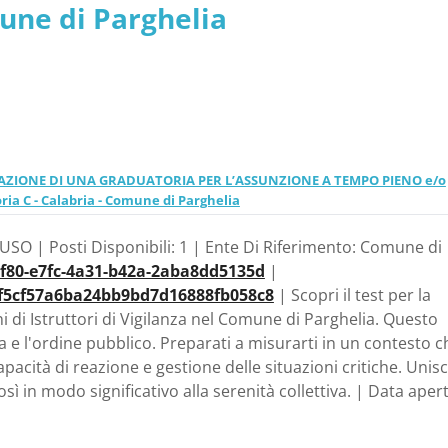
mune di Parghelia
ORMAZIONE DI UNA GRADUATORIA PER L’ASSUNZIONE A TEMPO PIENO e/o
a C - Calabria - Comune di Parghelia
USO | Posti Disponibili: 1 | Ente Di Riferimento: Comune di
1f80-e7fc-4a31-b42a-2aba8dd5135d
|
=7f5cf57a6ba24bb9bd7d16888fb058c8
| Scopri il test per la
 di Istruttori di Vigilanza nel Comune di Parghelia. Questo
 e l'ordine pubblico. Preparati a misurarti in un contesto c
acità di reazione e gestione delle situazioni critiche. Unisci
 in modo significativo alla serenità collettiva. | Data aper