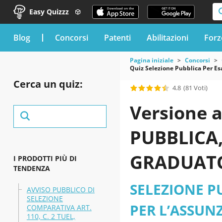
Easy Quizzz
blog
Concorsi
Patenti
Abilitazioni
Forz
Pagina iniziale
Concorsi
Quiz Selezione Pubblica Per Es
Cerca un quiz:
4.8
(81 Voti)
Versione a
PUBBLICA,
GRADUATO
I PRODOTTI PIÙ DI
TENDENZA
PARZIALE 
SELEZIONE P
AVVISO PUBBLICO DI
SELEZIONE
categoria 
PER L’ASSUN
COMPARATIVA ART.
110, C. 2 TUEL,