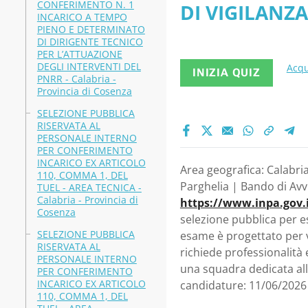
CONFERIMENTO N. 1
DI VIGILANZA 
INCARICO A TEMPO
PIENO E DETERMINATO
DI DIRIGENTE TECNICO
PER L’ATTUAZIONE
DEGLI INTERVENTI DEL
Acqu
INIZIA QUIZ
PNRR - Calabria -
Provincia di Cosenza
SELEZIONE PUBBLICA
RISERVATA AL
PERSONALE INTERNO
PER CONFERIMENTO
INCARICO EX ARTICOLO
Area geografica: Calabri
110, COMMA 1, DEL
Parghelia | Bando di Avvi
TUEL - AREA TECNICA -
Calabria - Provincia di
https://www.inpa.gov.
Cosenza
selezione pubblica per e
SELEZIONE PUBBLICA
esame è progettato per v
RISERVATA AL
richiede professionalità 
PERSONALE INTERNO
una squadra dedicata all
PER CONFERIMENTO
INCARICO EX ARTICOLO
candidature: 11/06/2026
110, COMMA 1, DEL