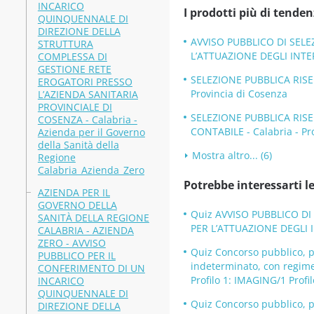
INCARICO
I prodotti più di tenden
QUINQUENNALE DI
DIREZIONE DELLA
AVVISO PUBBLICO DI SELE
STRUTTURA
L’ATTUAZIONE DEGLI INTER
COMPLESSA DI
GESTIONE RETE
SELEZIONE PUBBLICA RISE
EROGATORI PRESSO
Provincia di Cosenza
L’AZIENDA SANITARIA
PROVINCIALE DI
SELEZIONE PUBBLICA RIS
COSENZA - Calabria -
CONTABILE - Calabria - Pr
Azienda per il Governo
della Sanità della
Mostra altro... (6)
Regione
Calabria_Azienda_Zero
Potrebbe interessarti le
AZIENDA PER IL
GOVERNO DELLA
Quiz AVVISO PUBBLICO DI
SANITÀ DELLA REGIONE
PER L’ATTUAZIONE DEGLI IN
CALABRIA - AZIENDA
ZERO - AVVISO
Quiz Concorso pubblico, pe
PUBBLICO PER IL
indeterminato, con regime 
CONFERIMENTO DI UN
Profilo 1: IMAGING/1 Profi
INCARICO
QUINQUENNALE DI
Quiz Concorso pubblico, pe
DIREZIONE DELLA