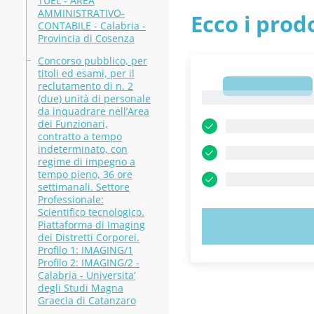
TUEL - AREA
AMMINISTRATIVO-
Ecco i prodo
CONTABILE - Calabria -
Provincia di Cosenza
Concorso pubblico, per
titoli ed esami, per il
reclutamento di n. 2
1
1
(due) unità di personale
da inquadrare nell’Area
dei Funzionari,
contratto a tempo
indeterminato, con
regime di impegno a
tempo pieno, 36 ore
settimanali. Settore
Professionale:
Scientifico tecnologico.
Piattaforma di Imaging
PROVA
dei Distretti Corporei.
Profilo 1: IMAGING/1
Profilo 2: IMAGING/2 -
Calabria - Universita’
degli Studi Magna
Graecia di Catanzaro