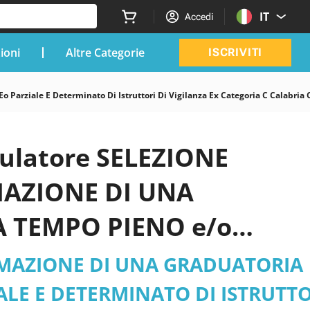
IT
Accedi
zioni
Altre Categorie
ISCRIVITI
 Parziale E Determinato Di Istruttori Di Vigilanza Ex Categoria C Calabria
mulatore SELEZIONE
MAZIONE DI UNA
 TEMPO PIENO e/o
TORI DI VIGILANZA - ex
ORMAZIONE DI UNA GRADUATORIA
Parghelia
ALE E DETERMINATO DI ISTRUTTO