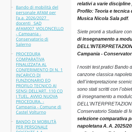
relativi a varie disci
Bando di mobilità del
Profilo: Teoria e tecnica
personale AFAM per
l’a.a. 2026/2027 _
Musica Nicola Sala pdf
.
docenti_ SAD
AFAM007_VIOLONCELLO
Siete pronti a studiare co
- Campania -
Conservatorio di
di insegnamento a modul
Salerno
DELL’INTERPRETAZIONE SC
PROCEDURA
Campania - Conservatorio
COMPARATIVA
FINALIZZATA AL
I nostri test pratici Bando
CONFERIMENTO DI N. 1
canzone classica napol
INCARICO DI
FUNZIONARIO EQ
dell’interpretazione sceni
PROFILO TECNICO AI
sono stati scritti con l’o
SENSI DELL’ART. 110 CO
I TUEL. AVVIO NUOVA
di insegnamento a modulo
PROCEDURA. -
DELL’INTERPRETAZIONE SCE
Campania - Comune di
Conservatorio Statale di M
Castel Volturno
selezione comparativa pu
BANDO DI MOBILITÀ
napoletana A. A. 2025/
PER PERSONALE