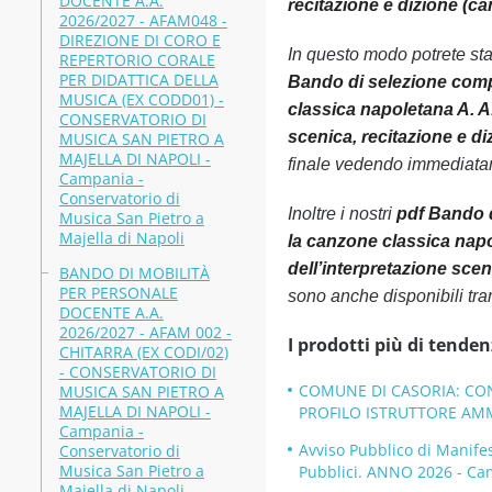
DOCENTE A.A.
recitazione e dizione (c
2026/2027 - AFAM048 -
DIREZIONE DI CORO E
In questo modo potrete st
REPERTORIO CORALE
PER DIDATTICA DELLA
Bando di selezione compa
MUSICA (EX CODD01) -
classica napoletana A.
CONSERVATORIO DI
scenica, recitazione e d
MUSICA SAN PIETRO A
MAJELLA DI NAPOLI -
finale vedendo immediatame
Campania -
Conservatorio di
Inoltre i nostri
pdf Bando d
Musica San Pietro a
Majella di Napoli
la canzone classica na
dell’interpretazione sce
BANDO DI MOBILITÀ
PER PERSONALE
sono anche disponibili tr
DOCENTE A.A.
2026/2027 - AFAM 002 -
I prodotti più di tenden
CHITARRA (EX CODI/02)
- CONSERVATORIO DI
COMUNE DI CASORIA: CON
MUSICA SAN PIETRO A
MAJELLA DI NAPOLI -
PROFILO ISTRUTTORE AMMI
Campania -
Avviso Pubblico di Manifes
Conservatorio di
Musica San Pietro a
Pubblici. ANNO 2026 - C
Majella di Napoli