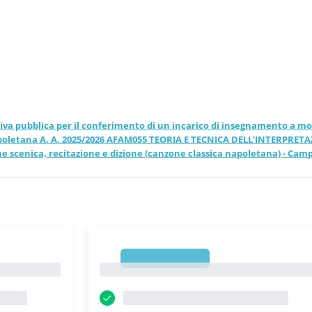
azione e dizione (canzone
onservatorio Statale di
26 aggiornati
tiva pubblica per il conferimento di un incarico di insegnamento a m
a napoletana A. A. 2025/2026 AFAM055 TEORIA E TECNICA DELL’INTERPRET
ne scenica, recitazione e dizione (canzone classica napoletana) - Camp
1
1