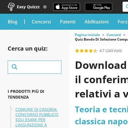
Easy Quizzz
blog
Concorsi
Patenti
Abilitazioni
Forz
Pagina iniziale
Concorsi
Quiz Bando Di Selezione Compar
Cerca un quiz:
4.7
(243 Voti)
Download 
il conferi
relativi a
I PRODOTTI PIÙ DI
TENDENZA
A. 2025/2
Teoria e tecn
COMUNE DI CASORIA:
CONCORSO PUBBLICO
DELL’INTE
classica napo
SOLI ESAMI PER
L’ASSUNZIONE A