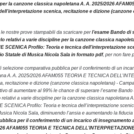
pline per la canzone classica napoletana A. A. 2025/202
 dell’interpretazione scenica, recitazione e dizione (canzon
n le nostre prove stampabili da scaricare per
l’esame Bando di s
o relativi a varie discipline per la canzone classica nap
ENICA Profilo: Teoria e tecnica dell’interpretazione sceni
 Statale di Musica Nicola Sala in formato pdf
, per non fare 
 di selezione comparativa pubblica per il conferimento di un inca
etana A. A. 2025/2026 AFAM055 TEORIA E TECNICA DELL’INTE
ca, recitazione e dizione (canzone classica napoletana) - Camp
biettivo di aumentare al 99% le chance di superare l’esame Bando
 relativi a varie discipline per la canzone classica napolet
NICA Profilo: Teoria e tecnica dell’interpretazione scenica,
usica Nicola Sala, diminuendo l’ansia e aumentando la fiducia 
bblica per il conferimento di un incarico di insegnamento a 
2026 AFAM055 TEORIA E TECNICA DELL’INTERPRETAZIONE SCEN