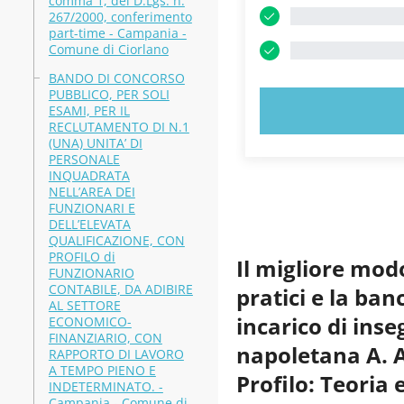
comma 1, del D.Lgs. n.
267/2000, conferimento
part-time - Campania -
Comune di Ciorlano
BANDO DI CONCORSO
PUBBLICO, PER SOLI
PROVA
ESAMI, PER IL
RECLUTAMENTO DI N.1
(UNA) UNITA’ DI
PERSONALE
INQUADRATA
NELL’AREA DEI
FUNZIONARI E
DELL’ELEVATA
QUALIFICAZIONE, CON
PROFILO di
Il migliore mod
FUNZIONARIO
CONTABILE, DA ADIBIRE
pratici e la ba
AL SETTORE
incarico di ins
ECONOMICO-
FINANZIARIO, CON
napoletana A. 
RAPPORTO DI LAVORO
A TEMPO PIENO E
Profilo: Teoria 
INDETERMINATO. -
Campania - Comune di