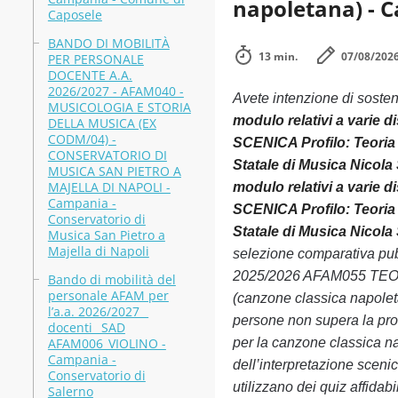
napoletana) - C
Caposele
BANDO DI MOBILITÀ
13 min.
07/08/202
PER PERSONALE
DOCENTE A.A.
2026/2027 - AFAM040 -
Avete intenzione di soste
MUSICOLOGIA E STORIA
modulo relativi a vari
DELLA MUSICA (EX
CODM/04) -
SCENICA Profilo: Teoria 
CONSERVATORIO DI
Statale di Musica Nicola
MUSICA SAN PIETRO A
MAJELLA DI NAPOLI -
modulo relativi a vari
Campania -
SCENICA Profilo: Teoria 
Conservatorio di
Statale di Musica Nicola 
Musica San Pietro a
Majella di Napoli
selezione comparativa pubb
2025/2026 AFAM055 TEORI
Bando di mobilità del
personale AFAM per
(canzone classica napoleta
l’a.a. 2026/2027 _
persone non supera la prov
docenti_ SAD
AFAM006_VIOLINO -
per la canzone classica
Campania -
dell’interpretazione scen
Conservatorio di
utilizzano dei quiz affidabil
Salerno