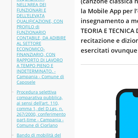
(canzone classica n
NELL’AREA DEI
la Mobile App per l
FUNZIONARI E
DELL’ELEVATA
insegnamento a mod
QUALIFICAZIONE, CON
PROFILO di
TEORIA E TECNICA D
FUNZIONARIO
CONTABILE, DA ADIBIRE
recitazione e dizio
AL SETTORE
ECONOMICO-
esercitati ovunque
FINANZIARIO, CON
RAPPORTO DI LAVORO
A TEMPO PIENO E
INDETERMINATO. -
Campania - Comune di
Caposele
Procedura selettiva
comparativa pubblica,
ai sensi dell’art. 110,
comma 1, del D.Lgs. n.
267/2000, conferimento
part-time - Campania -
Comune di Ciorlano
Bando di mobilità del