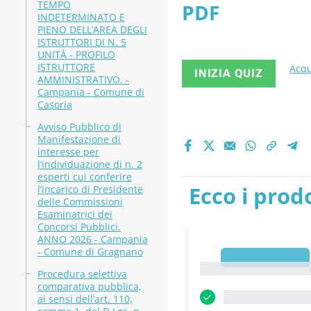
TEMPO
PDF
dell’inter
INDETERMINATO E
PIENO DELL’AREA DEGLI
ISTRUTTORI DI N. 5
classica n
UNITÀ - PROFILO
ISTRUTTORE
Acqu
INIZIA QUIZ
AMMINISTRATIVO. -
Musica Nic
Campania - Comune di
Casoria
Avviso Pubblico di
Manifestazione di
interesse per
l’individuazione di n. 2
esperti cui conferire
Ecco i prodo
l’incarico di Presidente
delle Commissioni
Esaminatrici dei
Concorsi Pubblici.
ANNO 2026 - Campania
- Comune di Gragnano
1
1
Procedura selettiva
comparativa pubblica,
ai sensi dell’art. 110,