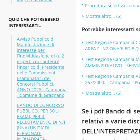
Procedura selettiva compar
Mostra altro... (6)
QUIZ CHE POTREBBERO
INTERESSARTI..
Potrebbe interessarti s
Avviso Pubblico di
Test Regione Campania 
Manifestazione di
AREA FUNZIONARI ED E.Q
interesse per
l’individuazione di n. 2
Test Regione Campania 
esperti cui conferire
AMMINISTRATIVO - SERVIZ
l’incarico di Presidente
delle Commissioni
Test Regione Campania A
Esaminatrici dei
267/2000. - Campania - Pr
Concorsi Pubblici.
ANNO 2026 - Campania
Mostra altro... (6)
- Comune di Gragnano
BANDO DI CONCORSO
Se i pdf Bando di 
PUBBLICO, PER SOLI
ESAMI, PER IL
relativi a varie di
RECLUTAMENTO DI N.1
(UNA) UNITA’ DI
DELL’INTERPRETAZIO
PERSONALE
INQUADRATA