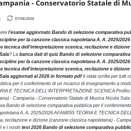
ampania - Conservatorio Statale di Mu
6
07/08/2026
nere
l’esame aggiornato Bando di selezione comparativa pubb
e discipline per la canzone classica napoletana A. A. 2
e tecnica dell’interpretazione scenica, recitazione e dizio
 Sala
? La
banca dati di quiz Bando di selezione comparativa 
e discipline per la canzone classica napoletana A. A. 2
e tecnica dell’interpretazione scenica, recitazione e dizio
Sala aggiornati al 2026 in formato pdf
è stata scritta per tutt
lica per il conferimento di un incarico di insegnamento a modulo
A E TECNICA DELL’INTERPRETAZIONE SCENICA Profilo: Teoria 
na) - Campania - Conservatorio Statale di Musica Nicola Sala f
a Bando di selezione comparativa pubblica per il conferimento d
 napoletana A. A. 2025/2026 AFAM055 TEORIA E TECNICA DEL
ica, recitazione e dizione (canzone classica napoletana) - Camp
i e i nostri
test 2026 Bando di selezione comparativa pubblic