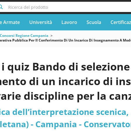
Ricerca del prodotto
e Armate
Università
Lavoro
Scuola
Certifica
Concorsi Regione Campania
ativa Pubblica Per Il Conferimento Di Un Incarico Di Insegnamento A Modul
i quiz Bando di selezion
mento di un incarico di 
 varie discipline per la c
026 AFAM055 TEORIA E T
ica dell’interpretazione scenica,
RPRETAZIONE SCENICA Prof
letana) - Campania - Conservator