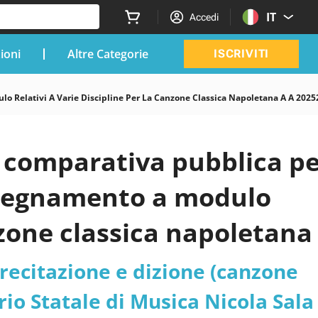
IT
Accedi
zioni
Altre Categorie
ISCRIVITI
o Relativi A Varie Discipline Per La Canzone Classica Napoletana A A 202
e comparativa pubblica p
insegnamento a modulo
anzone classica napoletana
ECNICA
 recitazione e dizione (canzone
ilo: Teoria e tecnica
io Statale di Musica Nicola Sala 