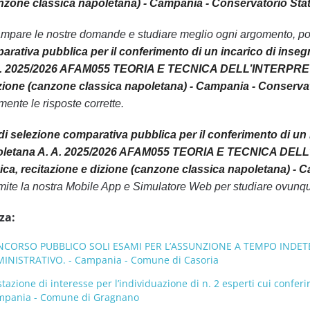
anzone classica napoletana) - Campania - Conservatorio Sta
ampare le nostre domande e studiare meglio ogni argomento, pot
rativa pubblica per il conferimento di un incarico di inseg
 A. 2025/2026 AFAM055 TEORIA E TECNICA DELL’INTERPRETAZ
izione (canzone classica napoletana) - Campania - Conservat
nte le risposte corrette.
i selezione comparativa pubblica per il conferimento di un i
poletana A. A. 2025/2026 AFAM055 TEORIA E TECNICA DELL
nica, recitazione e dizione (canzone classica napoletana) - 
amite la nostra Mobile App e Simulatore Web per studiare ovunq
za:
CORSO PUBBLICO SOLI ESAMI PER L’ASSUNZIONE A TEMPO INDETERM
NISTRATIVO. - Campania - Comune di Casoria
tazione di interesse per l’individuazione di n. 2 esperti cui conferi
ampania - Comune di Gragnano