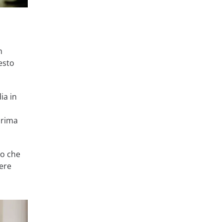
n
esto
ia in
prima
no che
nere