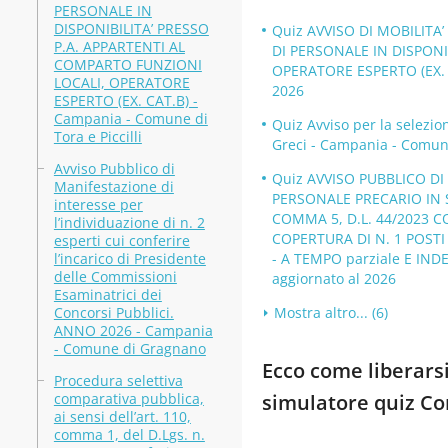
PERSONALE IN
DISPONIBILITA’ PRESSO
Quiz AVVISO DI MOBILITA
P.A. APPARTENTI AL
DI PERSONALE IN DISPONI
COMPARTO FUNZIONI
OPERATORE ESPERTO (EX. CA
LOCALI, OPERATORE
2026
ESPERTO (EX. CAT.B) -
Campania - Comune di
Quiz Avviso per la selezi
Tora e Piccilli
Greci - Campania - Comune
Avviso Pubblico di
Quiz AVVISO PUBBLICO D
Manifestazione di
PERSONALE PRECARIO IN S
interesse per
COMMA 5, D.L. 44/2023 CO
l’individuazione di n. 2
COPERTURA DI N. 1 POSTI
esperti cui conferire
l’incarico di Presidente
- A TEMPO parziale E IND
delle Commissioni
aggiornato al 2026
Esaminatrici dei
Concorsi Pubblici.
Mostra altro... (6)
ANNO 2026 - Campania
- Comune di Gragnano
Ecco come liberarsi
Procedura selettiva
comparativa pubblica,
simulatore quiz C
ai sensi dell’art. 110,
comma 1, del D.Lgs. n.