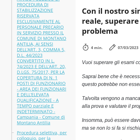
PROCEDURA DI
Con il nostro s
STABILIZZAZIONE
RISERVATA
reale, superare
ESCLUSIVAMENTE AL
PERSONALE PRECARIO
problema
IN SERVIZIO PRESSO IL
COMUNE DI MONTANO
ANTILIA, AI SENSI
4 min.
07/03/2023
DELL’ART. 3, COMMA 5,
D.L. 44/2023
CONVERTITO IN L.
Vuoi superare gli esami 
74/2023 E DELL’ART. 20,
D.LGS. 75/2017, PER LA
Saprai bene che è necessa
COPERTURA DI N. 1
POSTI DI FUNZIONARIO
questo potrebbe non esser
- AREA DEI FUNZIONARI
E DELL’ELEVATA
Talvolta vengono a mancare
QUALIFICAZIONE - A
TEMPO parziale E
alla prova e valutare il pr
INDETERMINATO -
Campania - Comune di
Insomma, può essere davve
Montano Antilia
ma se non lo si fa si risch
Procedura selettiva, per
colloquio, per la