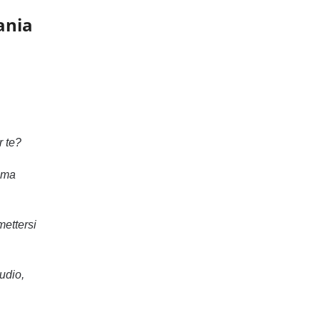
ania
r te?
 ma
mettersi
udio,