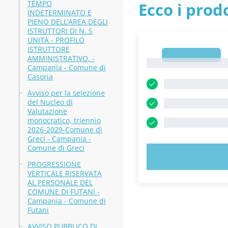
TEMPO
Ecco i prodo
INDETERMINATO E
PIENO DELL’AREA DEGLI
ISTRUTTORI DI N. 5
UNITÀ - PROFILO
ISTRUTTORE
1
AMMINISTRATIVO. -
1
Campania - Comune di
Casoria
Avviso per la selezione
del Nucleo di
Valutazione
monocratico, triennio
2026-2029-Comune di
Greci - Campania -
Comune di Greci
PROVA 
PROGRESSIONE
VERTICALE RISERVATA
AL PERSONALE DEL
COMUNE DI FUTANI -
Campania - Comune di
Futani
AVVISO PUBBLICO DI