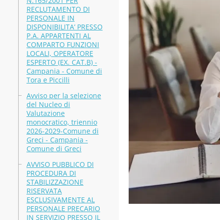
N.165/2001 PER
RECLUTAMENTO DI
PERSONALE IN
DISPONIBILITA’ PRESSO
P.A. APPARTENTI AL
COMPARTO FUNZIONI
LOCALI, OPERATORE
ESPERTO (EX. CAT.B) -
Campania - Comune di
Tora e Piccilli
Avviso per la selezione
del Nucleo di
Valutazione
monocratico, triennio
2026-2029-Comune di
Greci - Campania -
Comune di Greci
AVVISO PUBBLICO DI
PROCEDURA DI
STABILIZZAZIONE
RISERVATA
ESCLUSIVAMENTE AL
PERSONALE PRECARIO
IN SERVIZIO PRESSO IL