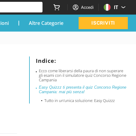
IT
Accedi
zioni
Altre Categorie
ISCRIVITI
Indice:
Ecco come liberarsi della paura di non superare
gli esami con il simulatore quiz Concorso Regione
Campania
Easy Quizzz ti presenta il quiz Concorso Regione
Campania: mai più senza!
Tutto in un’unica soluzione: Easy Quizzz