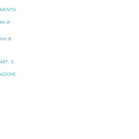
TAMENTO
to al
une di
ART. 3,
CAZIONE