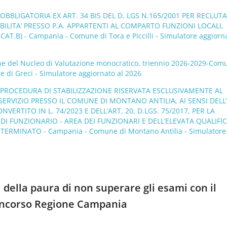
’ OBBLIGATORIA EX ART. 34 BIS DEL D. LGS N.165/2001 PER RECLU
BILITA’ PRESSO P.A. APPARTENTI AL COMPARTO FUNZIONI LOCALI,
T.B) - Campania - Comune di Tora e Piccilli - Simulatore aggiorna
one del Nucleo di Valutazione monocratico, triennio 2026-2029-Com
 di Greci - Simulatore aggiornato al 2026
I PROCEDURA DI STABILIZZAZIONE RISERVATA ESCLUSIVAMENTE AL
ERVIZIO PRESSO IL COMUNE DI MONTANO ANTILIA, AI SENSI DELL’
NVERTITO IN L. 74/2023 E DELL’ART. 20, D.LGS. 75/2017, PER LA
 DI FUNZIONARIO - AREA DEI FUNZIONARI E DELL’ELEVATA QUALIFI
ETERMINATO - Campania - Comune di Montano Antilia - Simulatore
 della paura di non superare gli esami con il
oncorso Regione Campania