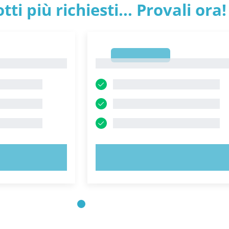
tti più richiesti... Provali ora!
1
1
ORA!
PROVA ORA!