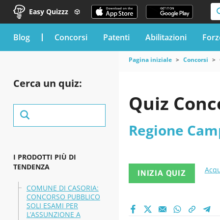
Easy Quizzz
blog
Concorsi
Patenti
Abilitazioni
Forz
Pagina iniziale
Concorsi
Cerca un quiz:
Quiz Conc
Regione Cam
I PRODOTTI PIÙ DI
TENDENZA
Acqu
INIZIA QUIZ
COMUNE DI CASORIA:
CONCORSO PUBBLICO
SOLI ESAMI PER
L’ASSUNZIONE A