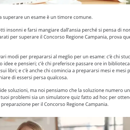
e a superare un esame è un timore comune.
tti insonni e farsi mangiare dall’ansia perché si pensa di no
rati per superare il Concorso Regione Campania, prova qu
ri modi per prepararsi al meglio per un esame: c’è chi stud
idee e pensieri; c’è chi preferisce passare ore in biblioteca
 sui libri; e c’è anche chi comincia a prepararsi mesi e mesi 
hiare di essersi persa qualcosa.
lide soluzioni, ma noi pensiamo che la soluzione numero u
i tuoi problemi sia un simulatore quiz fatto ad hoc per otte
a preparazione per il Concorso Regione Campania.