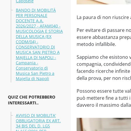
Caposele
BANDO DI MOBILITÀ
PER PERSONALE
La paura di non riuscir
DOCENTE A.A.
2026/2027 - AFAM040 -
Per evitare di passare no
MUSICOLOGIA E STORIA
DELLA MUSICA (EX
essere abbastanza prepa
CODM/04) -
metodo infallibile.
CONSERVATORIO DI
MUSICA SAN PIETRO A
Sappiamo che esistono va
MAJELLA DI NAPOLI -
Campania -
compagnia, condividendo 
Conservatorio di
facendo ricerche infinite
Musica San Pietro a
della prova, per non risc
Majella di Napoli
Possono essere tutte va
QUIZ CHE POTREBBERO
può mettere fine a tutti 
INTERESSARTI..
davvero il massimo dall
AVVISO DI MOBILITA’
OBBLIGATORIA EX ART.
34 BIS DEL D. LGS