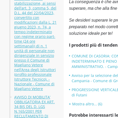
La conseguenza è che avra
stabilizzazione, ai sensi
dell’art. 3, comma 5, del
superare, ma che alla fine t
D.L. 44 del 22/04/2023,
convertito con
Se desideri superare le p
modificazioni dalla L. 21
giugno 2023, n. 74, a
preparato nel modo corrett
tempo indeterminato
soluzione ideale per te!
con regime orario part-
time (24 ore
I prodotti più di tenden
settimanali) di n. 1
unità di personale non
dirigenziale in servizio
COMUNE DI CASORIA: CON
presso il Comune di
INDETERMINATO E PIENO D
Magliano Vetere
AMMINISTRATIVO. - Campa
nell’Area degli Istruttori
(profilo professionale
Avviso per la selezione d
Istruttore Tecnico). -
Campania - Comune di Gr
Nazionale - Comune di
Magliano Vetere
PROGRESSIONE VERTICALE
di Futani
AVVISO DI MOBILITA’
OBBLIGATORIA EX ART.
Mostra altro... (6)
34 BIS DEL D. LGS
N.165/2001 PER
Potrebbe interessarti le
RECLUTAMENTO DI