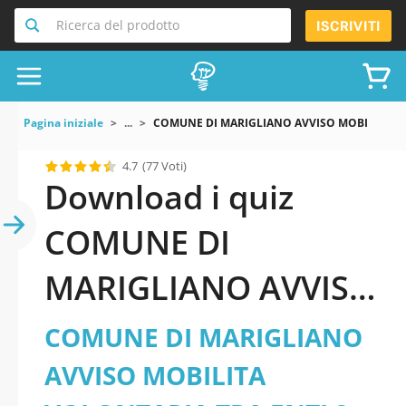
Ricerca del prodotto
ISCRIVITI
Pagina iniziale
...
COMUNE DI MARIGLIANO AVVISO MOBILITA VO
4.7
(77 Voti)
Download i quiz
COMUNE DI
MARIGLIANO AVVISO
MOBILITA
COMUNE DI MARIGLIANO
VOLONTARIA TRA
AVVISO MOBILITA