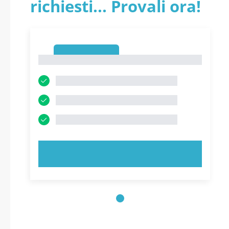
richiesti... Provali ora!
1
1
PROVA ORA!