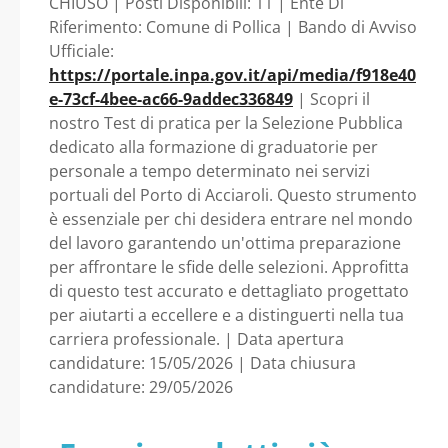
CHIUSO | Posti Disponibili: 11 | Ente Di
di Pollica
Riferimento: Comune di Pollica | Bando di Avviso
Ufficiale:
https://portale.inpa.gov.it/api/media/f918e40
e-73cf-4bee-ac66-9addec336849
| Scopri il
nostro Test di pratica per la Selezione Pubblica
dedicato alla formazione di graduatorie per
personale a tempo determinato nei servizi
portuali del Porto di Acciaroli. Questo strumento
è essenziale per chi desidera entrare nel mondo
del lavoro garantendo un'ottima preparazione
per affrontare le sfide delle selezioni. Approfitta
di questo test accurato e dettagliato progettato
per aiutarti a eccellere e a distinguerti nella tua
carriera professionale. | Data apertura
candidature: 15/05/2026 | Data chiusura
candidature: 29/05/2026