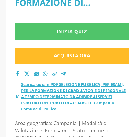
FORMAZIONE DI
ESAMI, PER LA
GRADUATORIE DI
FORMAZIONE DI
PERSONALE A TEMPO
INIZIA QUIZ
GRADUATORIE DI
DETERMINATO DA ADIBIRE
PERSONALE A TEMPO
AI SERVIZI PORTUALI DEL
ACQUISTA ORA
DETERMINATO DA
PORTO DI ACCIAROLI -
Campania - Comune di
ADIBIRE AI SERVIZI
Scarica quiz in PDF SELEZIONE PUBBLICA, PER ESAMI,
Pollica
PER LA FORMAZIONE DI GRADUATORIE DI PERSONALE
PORTUALI DEL
A TEMPO DETERMINATO DA ADIBIRE AI SERVIZI
PORTUALI DEL PORTO DI ACCIAROLI - Campania -
PORTO DI ACCIAROLI
Comune di Pollica
Area geografica: Campania | Modalità di
- Campania - Comune
Valutazione: Per esami | Stato Concorso: