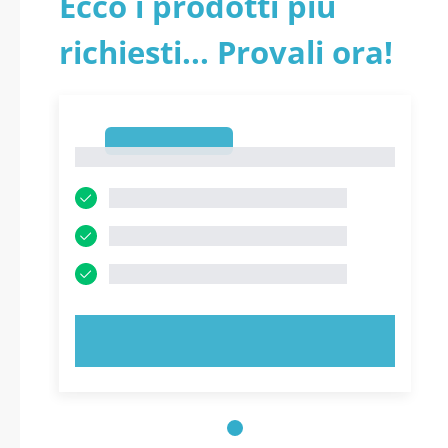
Ecco i prodotti più
richiesti... Provali ora!
1
1
PROVA ORA!