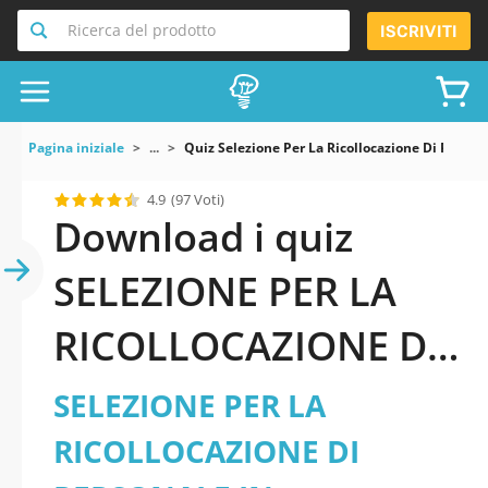
Ricerca del prodotto
ISCRIVITI
Pagina iniziale
...
Quiz Selezione Per La Ricollocazione Di Personal
4.9
(97 Voti)
Download i quiz
SELEZIONE PER LA
RICOLLOCAZIONE DI
PERSONALE IN
SELEZIONE PER LA
DISPONIBILITÀ, AI
RICOLLOCAZIONE DI