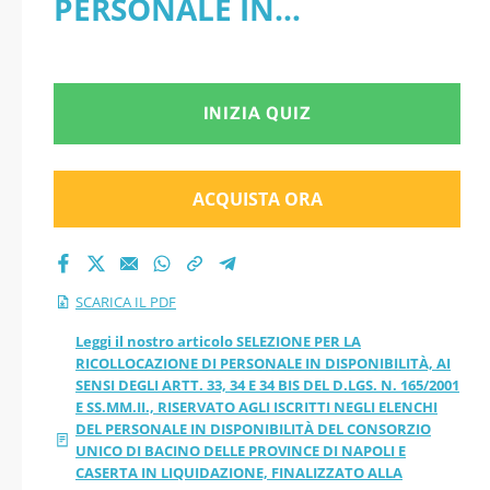
PERSONALE IN
SENSI DEGLI ARTT.
DISPONIBILITÀ, AI SENSI
33, 34 E 34 BIS DEL
DEGLI ARTT. 33, 34 E 34 BIS
INIZIA QUIZ
D.LGS. N. 165/2001 E
DEL D.LGS. N. 165/2001 E
SS.MM.II., RISERVATO
SS.MM.II., RISERVATO AGLI
ACQUISTA ORA
AGLI ISCRITTI NEGLI
ISCRITTI NEGLI ELENCHI
DEL PERSONALE IN
ELENCHI DEL
SCARICA IL PDF
DISPONIBILITÀ DEL
PERSONALE IN
Leggi il nostro articolo SELEZIONE PER LA
RICOLLOCAZIONE DI PERSONALE IN DISPONIBILITÀ, AI
CONSORZIO UNICO DI
SENSI DEGLI ARTT. 33, 34 E 34 BIS DEL D.LGS. N. 165/2001
DISPONIBILITÀ DEL
E SS.MM.II., RISERVATO AGLI ISCRITTI NEGLI ELENCHI
BACINO DELLE PROVINCE
DEL PERSONALE IN DISPONIBILITÀ DEL CONSORZIO
CONSORZIO UNICO
UNICO DI BACINO DELLE PROVINCE DI NAPOLI E
DI NAPOLI E CASERTA IN
CASERTA IN LIQUIDAZIONE, FINALIZZATO ALLA