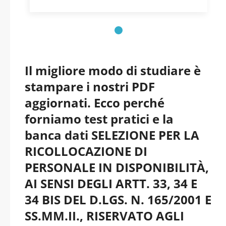
DI N. 6 POSTI DI
ISTRUTTORE
AMMINISTRATIVO -
Il migliore modo di studiare è
Campania - Comune
stampare i nostri PDF
aggiornati. Ecco perché
di Battipaglia pdf
forniamo test pratici e la
versione 2026
banca dati SELEZIONE PER LA
RICOLLOCAZIONE DI
aggiornati
PERSONALE IN DISPONIBILITÀ,
AI SENSI DEGLI ARTT. 33, 34 E
34 BIS DEL D.LGS. N. 165/2001 E
SS.MM.II., RISERVATO AGLI