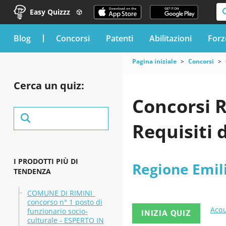
Easy Quizzz
blog
Concorsi
Patenti
Abilitazioni
Forz
Pagina iniziale
Concorsi
Cerca un quiz:
Concorsi 
Requisiti 
I PRODOTTI PIÙ DI
Regione Emi
TENDENZA
COMUNE DI RIMINI_
concorso n° 1 posto di
Acqu
funzionario socio-
INIZIA QUIZ
culturale - ESPERTO IN