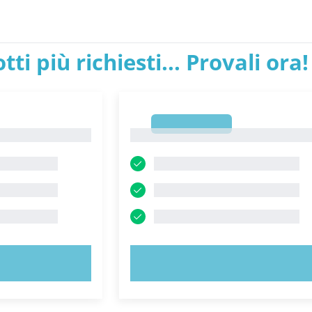
tti più richiesti... Provali ora!
1
1
ORA!
PROVA ORA!