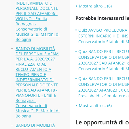
INDETERMINATO DI
Mostra altro... (6)
PERSONALE DOCENTE
PER IL SAD AFAM006 -
Potrebbe interessarti le
VIOLINO - Emilia
Romagna -
Conservatorio di
Quiz AVVISO PROCEDURA C
Musica G. B. Martini di
ESTERNI INCARICHI DI INS
Bologna
Conservatorio Statale di M
BANDO DI MOBILITÀ
Quiz BANDO PER IL RECL
DEL PERSONALE AFAM
CONSERVATORIO DI MUSICA
PER L’A.A. 2026/2027
2026/2027 SAD AFAM021 
FINALIZZATO AL
Conservatorio Statale di M
RECLUTAMENTO A
TEMPO PIENO E
Quiz BANDO PER IL RECL
INDETERMINATO DI
CONSERVATORIO DI MUSICA
PERSONALE DOCENTE
PER IL SAD AFAM018 -
2026/2027 AFAM023 EX COM
PIANOFORTE - Emilia
Frescobaldi - Simulatore a
Romagna -
Conservatorio di
Mostra altro... (6)
Musica G. B. Martini di
Bologna
Le opportunità di co
BANDO DI MOBILITÀ