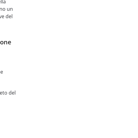
lla
nno un
ve del
ione
me
eto del