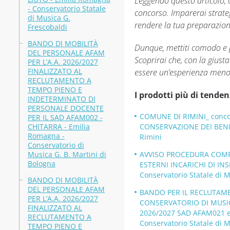
Leggendo questo articolo, o
- Conservatorio Statale
concorso. Imparerai strateg
di Musica G.
rendere la tua preparazione 
Frescobaldi
BANDO DI MOBILITÀ
Dunque, mettiti comodo e 
DEL PERSONALE AFAM
Scoprirai che, con la giust
PER L’A.A. 2026/2027
FINALIZZATO AL
essere un’esperienza meno 
RECLUTAMENTO A
TEMPO PIENO E
I prodotti più di tenden
INDETERMINATO DI
PERSONALE DOCENTE
COMUNE DI RIMINI_ concors
PER IL SAD AFAM002 -
CHITARRA - Emilia
CONSERVAZIONE DEI BENI 
Romagna -
Rimini
Conservatorio di
Musica G. B. Martini di
AVVISO PROCEDURA COMPAR
Bologna
ESTERNI INCARICHI DI INS
Conservatorio Statale di M
BANDO DI MOBILITÀ
DEL PERSONALE AFAM
BANDO PER IL RECLUTAME
PER L’A.A. 2026/2027
CONSERVATORIO DI MUSICA
FINALIZZATO AL
2026/2027 SAD AFAM021 
RECLUTAMENTO A
Conservatorio Statale di M
TEMPO PIENO E