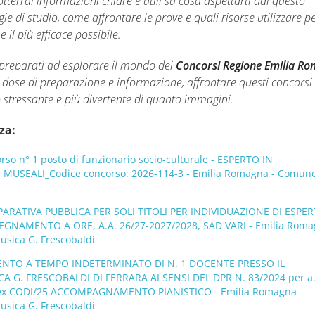
tterrai informazioni chiare e utili su cosa aspettarti dai questo
ie di studio, come affrontare le prove e quali risorse utilizzare p
il più efficace possibile.
preparati ad esplorare il mondo dei
Concorsi Regione Emilia R
a dose di preparazione e informazione, affrontare questi concorsi
stressante e più divertente di quanto immagini.
za:
o n° 1 posto di funzionario socio-culturale - ESPERTO IN
MUSEALI_Codice concorso: 2026-114-3 - Emilia Romagna - Comune
ATIVA PUBBLICA PER SOLI TITOLI PER INDIVIDUAZIONE DI ESPER
EGNAMENTO A ORE, A.A. 26/27-2027/2028, SAD VARI - Emilia Roma
usica G. Frescobaldi
NTO A TEMPO INDETERMINATO DI N. 1 DOCENTE PRESSO IL
 G. FRESCOBALDI DI FERRARA AI SENSI DEL DPR N. 83/2024 per a.
ex CODI/25 ACCOMPAGNAMENTO PIANISTICO - Emilia Romagna -
usica G. Frescobaldi