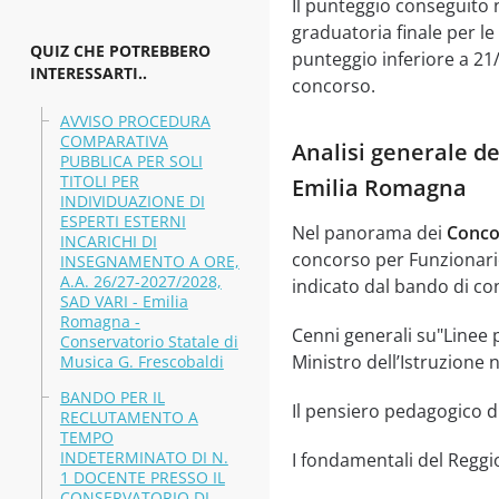
Il punteggio conseguito n
graduatoria finale per l
QUIZ CHE POTREBBERO
punteggio inferiore a 21/
INTERESSARTI..
concorso.
AVVISO PROCEDURA
COMPARATIVA
Analisi generale de
PUBBLICA PER SOLI
TITOLI PER
Emilia Romagna
INDIVIDUAZIONE DI
ESPERTI ESTERNI
Nel panorama dei
Conco
INCARICHI DI
concorso per Funzionario
INSEGNAMENTO A ORE,
A.A. 26/27-2027/2028,
indicato dal bando di co
SAD VARI - Emilia
Romagna -
Cenni generali su"Linee 
Conservatorio Statale di
Ministro dell’Istruzione
Musica G. Frescobaldi
BANDO PER IL
Il pensiero pedagogico d
RECLUTAMENTO A
TEMPO
INDETERMINATO DI N.
I fondamentali del Reggi
1 DOCENTE PRESSO IL
CONSERVATORIO DI