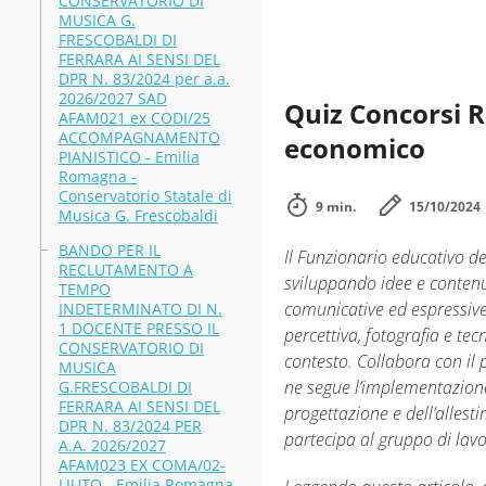
CONSERVATORIO DI
MUSICA G.
FRESCOBALDI DI
FERRARA AI SENSI DEL
DPR N. 83/2024 per a.a.
2026/2027 SAD
Quiz Concorsi 
AFAM021 ex CODI/25
ACCOMPAGNAMENTO
economico
PIANISTICO - Emilia
Romagna -
Conservatorio Statale di
9 min.
15/10/2024
Musica G. Frescobaldi
BANDO PER IL
Il Funzionario educativo de
RECLUTAMENTO A
sviluppando idee e contenut
TEMPO
comunicative ed espressive
INDETERMINATO DI N.
1 DOCENTE PRESSO IL
percettiva, fotografia e tec
CONSERVATORIO DI
contesto. Collabora con il 
MUSICA
ne segue l’implementazione
G.FRESCOBALDI DI
FERRARA AI SENSI DEL
progettazione e dell’allest
DPR N. 83/2024 PER
partecipa al gruppo di lav
A.A. 2026/2027
AFAM023 EX COMA/02-
LIUTO - Emilia Romagna