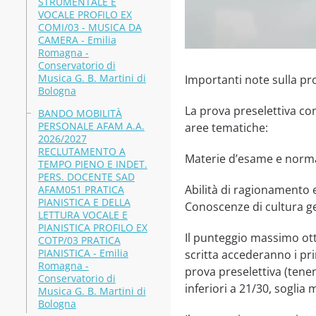
STRUMENTALE E
VOCALE PROFILO EX
COMI/03 - MUSICA DA
CAMERA - Emilia
Romagna -
Conservatorio di
Musica G. B. Martini di
Importanti note sulla pro
Bologna
La prova preselettiva con
BANDO MOBILITÀ
PERSONALE AFAM A.A.
aree tematiche:
2026/2027
RECLUTAMENTO A
Materie d’esame e normat
TEMPO PIENO E INDET.
PERS. DOCENTE SAD
Abilità di ragionamento e
AFAM051 PRATICA
PIANISTICA E DELLA
Conoscenze di cultura g
LETTURA VOCALE E
PIANISTICA PROFILO EX
Il punteggio massimo otte
COTP/03 PRATICA
PIANISTICA - Emilia
scritta accederanno i pri
Romagna -
prova preselettiva (tene
Conservatorio di
inferiori a 21/30, soglia
Musica G. B. Martini di
Bologna