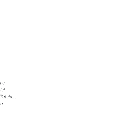
a e
del
’atelier,
la