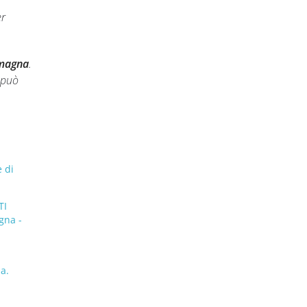
er
omagna
.
 può
 di
TI
gna -
a.