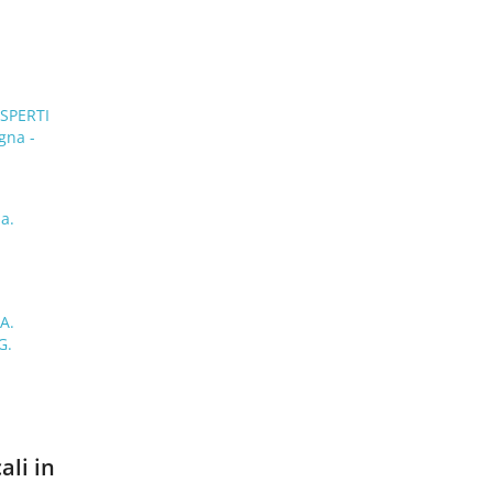
SPERTI
gna -
a.
A.
G.
ali in