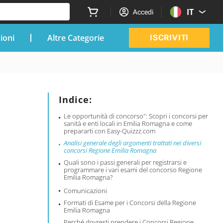
IT
Accedi
zioni
Altre Categorie
ISCRIVITI
Indice:
Le opportunità di concorso": Scopri i concorsi per
sanità e enti locali in Emilia Romagna e come
prepararti con Easy-Quizzz.com
Analisi generale degli argomenti trattati nei diversi
concorsi Regione Emilia Romagna
Quali sono i passi generali per registrarsi e
programmare i vari esami del concorso Regione
Emilia Romagna?
Comunicazioni
Formati di Esame per i Concorsi della Regione
Emilia Romagna
Perché dovresti prendere i Concorsi Regione