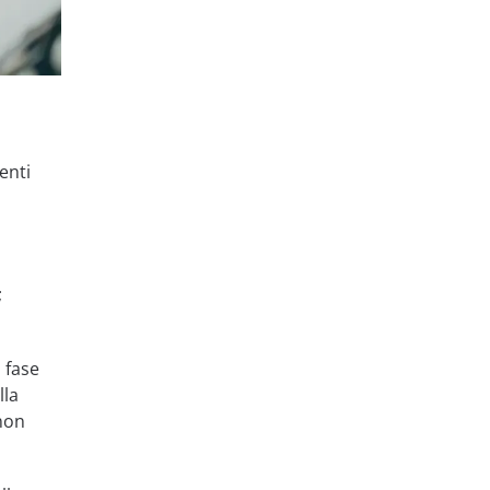
enti
;
 fase
lla
non