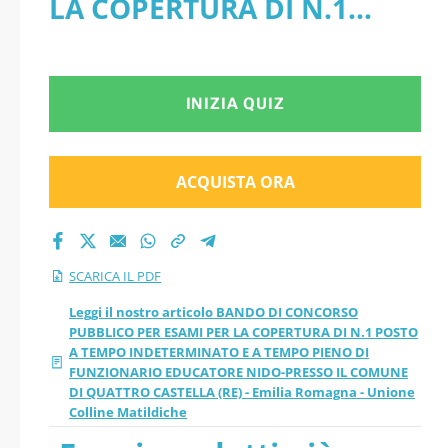
LA COPERTURA DI N.1
DI N.1 POSTO A
POSTO A TEMPO
TEMPO
INDETERMINATO E A
INIZIA QUIZ
INDETERMINATO E A
TEMPO PIENO DI
TEMPO PIENO DI
FUNZIONARIO EDUCATORE
ACQUISTA ORA
FUNZIONARIO
NIDO-PRESSO IL COMUNE
DI QUATTRO CASTELLA (RE)
EDUCATORE NIDO-
SCARICA IL PDF
- Emilia Romagna - Unione
PRESSO IL COMUNE
Leggi il nostro articolo BANDO DI CONCORSO
PUBBLICO PER ESAMI PER LA COPERTURA DI N.1 POSTO
Colline Matildiche - PDF
A TEMPO INDETERMINATO E A TEMPO PIENO DI
DI QUATTRO
FUNZIONARIO EDUCATORE NIDO-PRESSO IL COMUNE
DI QUATTRO CASTELLA (RE) - Emilia Romagna - Unione
CASTELLA (RE) -
Colline Matildiche