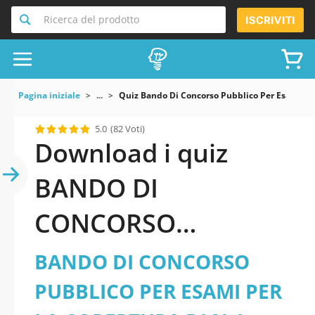
Ricerca del prodotto
ISCRIVITI
Pagina iniziale
...
Quiz Bando Di Concorso Pubblico Per Esami Pe
5.0
(82 Voti)
Download i quiz
BANDO DI
CONCORSO
PUBBLICO PER ESAMI
BANDO DI CONCORSO
PER LA COPERTURA
PUBBLICO PER ESAMI PER