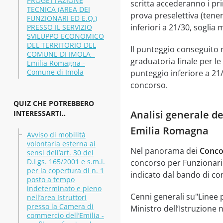
PROGETTAZIONE
scritta accederanno i pri
TECNICA (AREA DEI
prova preselettiva (tene
FUNZIONARI ED E.Q.)
inferiori a 21/30, soglia
PRESSO IL SERVIZIO
SVILUPPO ECONOMICO
DEL TERRITORIO DEL
Il punteggio conseguito n
COMUNE DI IMOLA -
graduatoria finale per l
Emilia Romagna -
Comune di Imola
punteggio inferiore a 21/
concorso.
QUIZ CHE POTREBBERO
Analisi generale de
INTERESSARTI..
Emilia Romagna
Avviso di mobilità
volontaria esterna ai
Nel panorama dei
Conco
sensi dell’art. 30 del
D.Lgs. 165/2001 e s.m.i.
concorso per Funzionario
per la copertura di n. 1
indicato dal bando di co
posto a tempo
indeterminato e pieno
Cenni generali su"Linee 
nell’area Istruttori
presso la Camera di
Ministro dell’Istruzione
commercio dell’Emilia -