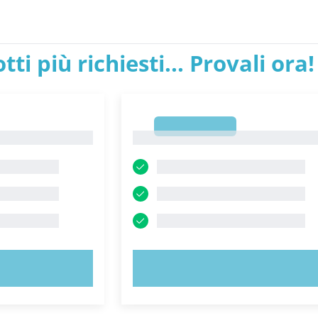
tti più richiesti... Provali ora!
1
1
ORA!
PROVA ORA!