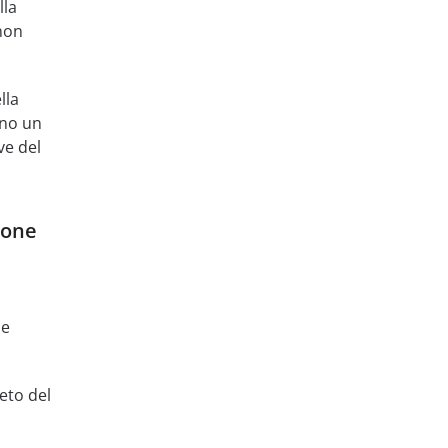
lla
non
lla
nno un
ve del
ione
me
eto del