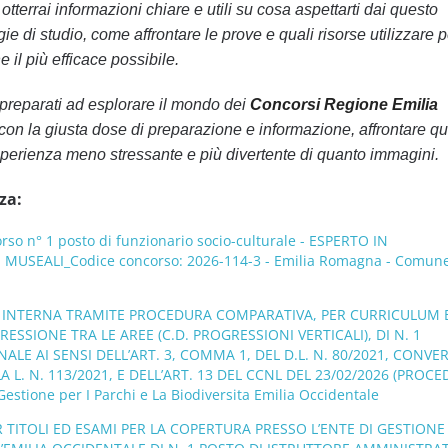
tterrai informazioni chiare e utili su cosa aspettarti dai questo
ie di studio, come affrontare le prove e quali risorse utilizzare p
 il più efficace possibile.
preparati ad esplorare il mondo dei
Concorsi Regione Emilia
 con la giusta dose di preparazione e informazione, affrontare qu
perienza meno stressante e più divertente di quanto immagini.
za:
o n° 1 posto di funzionario socio-culturale - ESPERTO IN
MUSEALI_Codice concorso: 2026-114-3 - Emilia Romagna - Comune
NE INTERNA TRAMITE PROCEDURA COMPARATIVA, PER CURRICULUM 
ESSIONE TRA LE AREE (C.D. PROGRESSIONI VERTICALI), DI N. 1
LE AI SENSI DELL’ART. 3, COMMA 1, DEL D.L. N. 80/2021, CONVE
L. N. 113/2021, E DELL’ART. 13 DEL CCNL DEL 23/02/2026 (PROCE
estione per I Parchi e La Biodiversita Emilia Occidentale
ITOLI ED ESAMI PER LA COPERTURA PRESSO L’ENTE DI GESTIONE 