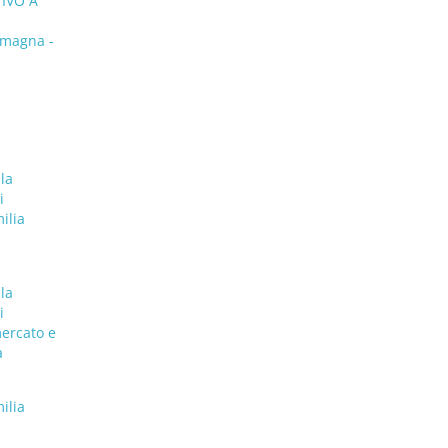
TIVO A
magna -
 la
i
ilia
 la
i
mercato e
a
ilia