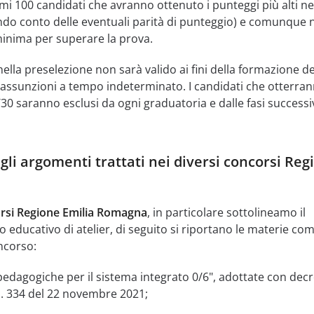
mi 100 candidati che avranno ottenuto i punteggi più alti ne
ndo conto delle eventuali parità di punteggio) e comunque 
 minima per superare la prova.
ella preselezione non sarà valido ai fini della formazione de
e assunzioni a tempo indeterminato. I candidati che otterra
30 saranno esclusi da ogni graduatoria e dalle fasi successi
gli argomenti trattati nei diversi concorsi Reg
rsi Regione Emilia Romagna
, in particolare sottolineamo il
 educativo di atelier, di seguito si riportano le materie co
ncorso:
pedagogiche per il sistema integrato 0/6", adottate con decr
 n. 334 del 22 novembre 2021;