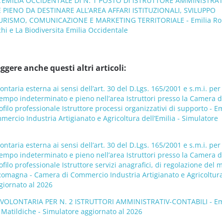
A’EMILIA OCCIDENTALE DI N. 1 POSTO DI ISTRUTTORE AMMINISTRA
IENO DA DESTINARE ALL’AREA AFFARI ISTITUZIONALI, SVILUPPO
TURISMO, COMUNICAZIONE E MARKETING TERRITORIALE - Emilia Ro
chi e La Biodiversita Emilia Occidentale
ggere anche questi altri articoli:
ontaria esterna ai sensi dell’art. 30 del D.Lgs. 165/2001 e s.m.i. per
tempo indeterminato e pieno nell’area Istruttori presso la Camera d
filo professionale Istruttore processi organizzativi di supporto - Em
rcio Industria Artigianato e Agricoltura dell’Emilia - Simulatore
ontaria esterna ai sensi dell’art. 30 del D.Lgs. 165/2001 e s.m.i. per
tempo indeterminato e pieno nell’area Istruttori presso la Camera d
filo professionale Istruttore servizi anagrafici, di regolazione del 
Romagna - Camera di Commercio Industria Artigianato e Agricoltur
ggiornato al 2026
’ VOLONTARIA PER N. 2 ISTRUTTORI AMMINISTRATIV-CONTABILI - Em
Matildiche - Simulatore aggiornato al 2026