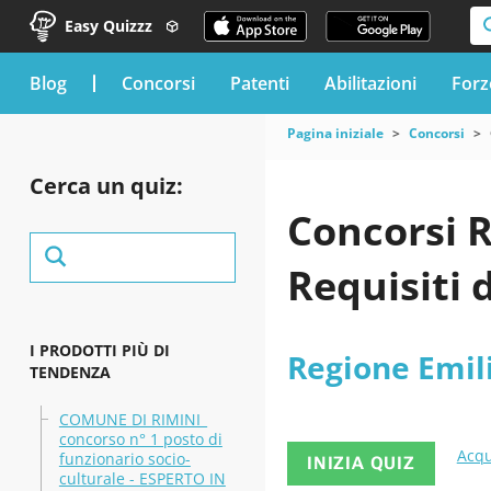
Easy Quizzz
blog
Concorsi
Patenti
Abilitazioni
Forz
Pagina iniziale
Concorsi
Cerca un quiz:
Concorsi 
Requisiti 
I PRODOTTI PIÙ DI
Regione Emi
TENDENZA
COMUNE DI RIMINI_
concorso n° 1 posto di
Acqu
funzionario socio-
INIZIA QUIZ
culturale - ESPERTO IN