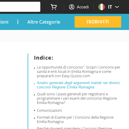
IT
Accedi
zioni
Altre Categorie
ISCRIVITI
Indice:
Le opportunità di concorso": Scopri i concorsi per
sanità e enti locali in Emilia Romagna e come
prepararti con Easy-Quizzz.com
Analisi generale degli argomenti trattati nei diversi
concorsi Regione Emilia Romagna
Quali sono i passi generali per registrarsi e
programmare i vari esami del concorso Regione
Emilia Romagna?
Comunicazioni
Formati di Esame per i Concorsi della Regione
Emilia Romagna
Perché dovresti prendere i Concorsi Regione