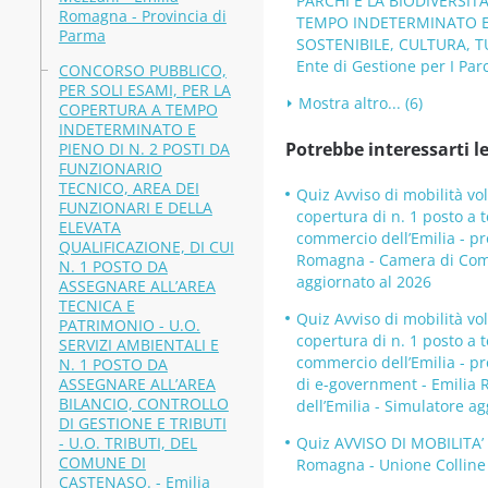
PARCHI E LA BIODIVERSIT
Romagna - Provincia di
TEMPO INDETERMINATO E P
Parma
SOSTENIBILE, CULTURA, 
Ente di Gestione per I Par
CONCORSO PUBBLICO,
PER SOLI ESAMI, PER LA
Mostra altro... (6)
COPERTURA A TEMPO
INDETERMINATO E
Potrebbe interessarti le
PIENO DI N. 2 POSTI DA
FUNZIONARIO
TECNICO, AREA DEI
Quiz Avviso di mobilità vol
FUNZIONARI E DELLA
copertura di n. 1 posto a 
ELEVATA
commercio dell’Emilia - pro
QUALIFICAZIONE, DI CUI
Romagna - Camera di Comme
N. 1 POSTO DA
aggiornato al 2026
ASSEGNARE ALL’AREA
TECNICA E
Quiz Avviso di mobilità vol
PATRIMONIO - U.O.
copertura di n. 1 posto a 
SERVIZI AMBIENTALI E
commercio dell’Emilia - pro
N. 1 POSTO DA
ASSEGNARE ALL’AREA
di e-government - Emilia 
BILANCIO, CONTROLLO
dell’Emilia - Simulatore a
DI GESTIONE E TRIBUTI
- U.O. TRIBUTI, DEL
Quiz AVVISO DI MOBILITA
COMUNE DI
Romagna - Unione Colline 
CASTENASO. - Emilia