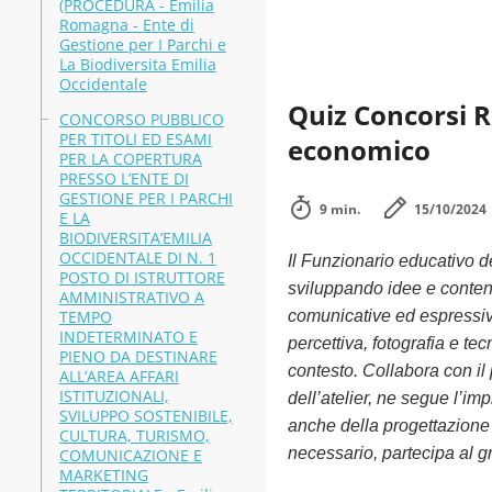
(PROCEDURA - Emilia
Romagna - Ente di
Gestione per I Parchi e
La Biodiversita Emilia
Occidentale
Quiz Concorsi 
CONCORSO PUBBLICO
PER TITOLI ED ESAMI
economico
PER LA COPERTURA
PRESSO L’ENTE DI
GESTIONE PER I PARCHI
9 min.
15/10/2024
E LA
BIODIVERSITA’EMILIA
OCCIDENTALE DI N. 1
Il Funzionario educativo d
POSTO DI ISTRUTTORE
sviluppando idee e contenut
AMMINISTRATIVO A
TEMPO
comunicative ed espressive
INDETERMINATO E
percettiva, fotografia e te
PIENO DA DESTINARE
contesto. Collabora con il
ALL’AREA AFFARI
ISTITUZIONALI,
dell’atelier, ne segue l’i
SVILUPPO SOSTENIBILE,
anche della progettazione 
CULTURA, TURISMO,
necessario, partecipa al g
COMUNICAZIONE E
MARKETING