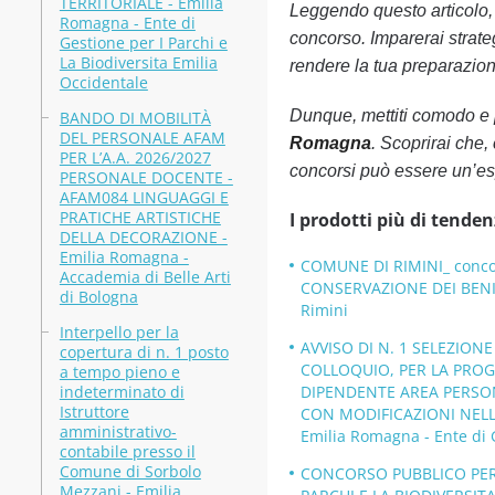
TERRITORIALE - Emilia
Leggendo questo articolo, o
Romagna - Ente di
concorso. Imparerai strateg
Gestione per I Parchi e
La Biodiversita Emilia
rendere la tua preparazione
Occidentale
Dunque, mettiti comodo e 
BANDO DI MOBILITÀ
DEL PERSONALE AFAM
Romagna
. Scoprirai che,
PER L’A.A. 2026/2027
concorsi può essere un’es
PERSONALE DOCENTE -
AFAM084 LINGUAGGI E
PRATICHE ARTISTICHE
I prodotti più di tenden
DELLA DECORAZIONE -
Emilia Romagna -
COMUNE DI RIMINI_ concors
Accademia di Belle Arti
CONSERVAZIONE DEI BENI 
di Bologna
Rimini
Interpello per la
AVVISO DI N. 1 SELEZIO
copertura di n. 1 posto
COLLOQUIO, PER LA PROGR
a tempo pieno e
indeterminato di
DIPENDENTE AREA PERSONA
Istruttore
CON MODIFICAZIONI NELLA 
amministrativo-
Emilia Romagna - Ente di G
contabile presso il
Comune di Sorbolo
CONCORSO PUBBLICO PER T
Mezzani - Emilia