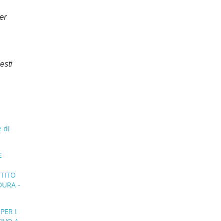
er
esti
 di
E
RTITO
DURA -
PER I