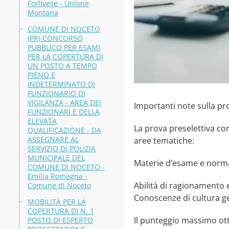
Forlivese - Unione
Montana
COMUNE DI NOCETO
(PR) CONCORSO
PUBBLICO PER ESAMI
PER LA COPERTURA DI
UN POSTO A TEMPO
PIENO E
INDETERMINATO DI
FUNZIONARIO DI
VIGILANZA - AREA DEI
Importanti note sulla pro
FUNZIONARI E DELLA
ELEVATA
La prova preselettiva con
QUALIFICAZIONE - DA
ASSEGNARE AL
aree tematiche:
SERVIZIO DI POLIZIA
MUNICIPALE DEL
Materie d’esame e normat
COMUNE DI NOCETO -
Emilia Romagna -
Abilità di ragionamento e
Comune di Noceto
Conoscenze di cultura g
MOBILITÀ PER LA
COPERTURA DI N. 1
Il punteggio massimo otte
POSTO DI ESPERTO