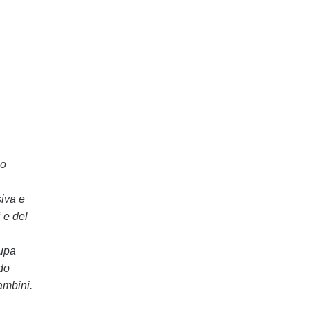
co
siva e
 e del
cupa
do
ambini.