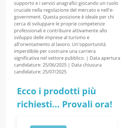
GOVERNMENT E
supporto e i servizi anagrafici giocando un ruolo
cruciale nella regolazione del mercato e nell'e-
government. Questa posizione è ideale per chi
ISTRUTTORE SERVIZI
cerca di sviluppare le proprie competenze
professionali e contribuire attivamente allo
PROMOZIONALI, PER
sviluppo delle imprese al turismo e
all'orientamento al lavoro. Un'opportunità
LO SVILUPPO DELLE
imperdibile per costruire una carriera
significativa nel settore pubblico. | Data apertura
IMPRESE, IL TURISMO
candidature: 25/06/2025 | Data chiusura
candidature: 25/07/2025
E L’ORIENTAMENTO
Ecco i prodotti più
AL LAVORO - Emilia
richiesti... Provali ora!
Romagna - Camera di
Commercio Industria