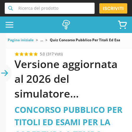
Ricerca del prodotto
ISCRIVITI
Pagina iniziale
...
Quiz Concorso Pubblico Per Titoli Ed Esami Per 
5.0
(317 Voti)
Versione aggiornata
al 2026 del
simulatore
CONCORSO
CONCORSO PUBBLICO PER
PUBBLICO PER TITOLI
TITOLI ED ESAMI PER LA