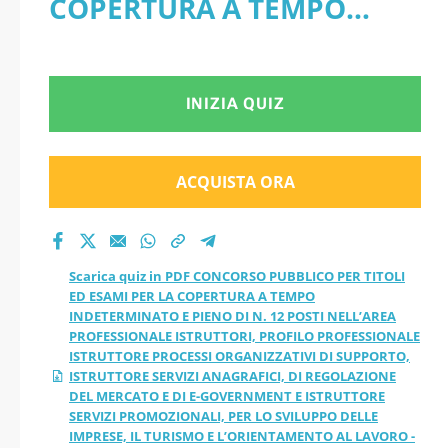
COPERTURA A TEMPO
ED ESAMI PER LA
INDETERMINATO E PIENO
COPERTURA A
DI N. 12 POSTI NELL’AREA
INIZIA QUIZ
TEMPO
PROFESSIONALE
INDETERMINATO E
ISTRUTTORI, PROFILO
ACQUISTA ORA
PIENO DI N. 12 POSTI
PROFESSIONALE
ISTRUTTORE PROCESSI
NELL’AREA
Scarica quiz in PDF CONCORSO PUBBLICO PER TITOLI
ORGANIZZATIVI DI
ED ESAMI PER LA COPERTURA A TEMPO
PROFESSIONALE
INDETERMINATO E PIENO DI N. 12 POSTI NELL’AREA
SUPPORTO, ISTRUTTORE
PROFESSIONALE ISTRUTTORI, PROFILO PROFESSIONALE
ISTRUTTORI,
ISTRUTTORE PROCESSI ORGANIZZATIVI DI SUPPORTO,
SERVIZI ANAGRAFICI, DI
ISTRUTTORE SERVIZI ANAGRAFICI, DI REGOLAZIONE
DEL MERCATO E DI E-GOVERNMENT E ISTRUTTORE
PROFILO
SERVIZI PROMOZIONALI, PER LO SVILUPPO DELLE
REGOLAZIONE DEL
IMPRESE, IL TURISMO E L’ORIENTAMENTO AL LAVORO -