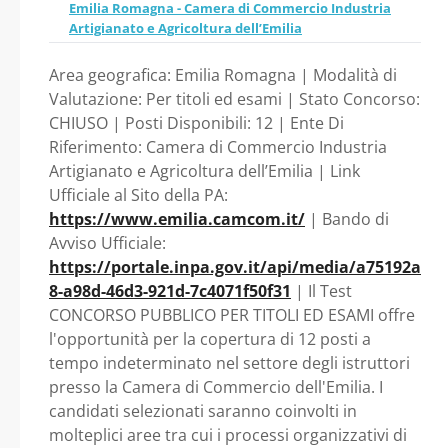
PROFESSIONALE
Emilia Romagna - Camera di Commercio Industria
MERCATO E DI E-
Artigianato e Agricoltura dell’Emilia
GOVERNMENT E
ISTRUTTORE
Area geografica: Emilia Romagna | Modalità di
ISTRUTTORE SERVIZI
Valutazione: Per titoli ed esami | Stato Concorso:
PROCESSI
CHIUSO | Posti Disponibili: 12 | Ente Di
PROMOZIONALI, PER LO
Riferimento: Camera di Commercio Industria
ORGANIZZATIVI DI
Artigianato e Agricoltura dell’Emilia | Link
SVILUPPO DELLE IMPRESE,
Ufficiale al Sito della PA:
SUPPORTO,
https://www.emilia.camcom.it/
| Bando di
IL TURISMO E
Avviso Ufficiale:
ISTRUTTORE SERVIZI
L’ORIENTAMENTO AL
https://portale.inpa.gov.it/api/media/a75192a
8-a98d-46d3-921d-7c4071f50f31
| Il Test
ANAGRAFICI, DI
LAVORO - Emilia Romagna
CONCORSO PUBBLICO PER TITOLI ED ESAMI offre
l'opportunità per la copertura di 12 posti a
- Camera di Commercio
REGOLAZIONE DEL
tempo indeterminato nel settore degli istruttori
presso la Camera di Commercio dell'Emilia. I
Industria Artigianato e
MERCATO E DI E-
candidati selezionati saranno coinvolti in
Agricoltura dell’Emilia
molteplici aree tra cui i processi organizzativi di