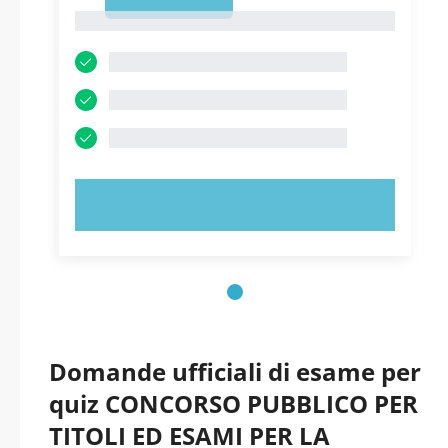
1
Artigianato e
1
Agricoltura
dell’Emilia
PROVA ORA!
Domande ufficiali di esame per
quiz CONCORSO PUBBLICO PER
TITOLI ED ESAMI PER LA