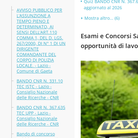
Quiz BANDO CNR N. 367.635
aggiornato al 2026
AVVISO PUBBLICO PER
L’ASSUNZIONE A
Mostra altro... (6)
TEMPO PIENO E
DETERMINATO, AI
SENSI DELL’ART.110
Esami e Concorsi Sa
COMMA 1, DEL D. LGS.
267/2000, DI N° 1 DI UN
opportunità di lavo
DIRIGENTE
COMANDANTE DEL
CORPO DI POLIZIA
LOCALE. - Lazio -
Comune di Gaeta
BANDO CNR N. 331.10
TEC ISTC - Lazio -
Consiglio Nazionale
delle Ricerche - CNR
BANDO CNR N. 367.635
TEC UPP - Lazio -
Consiglio Nazionale
delle Ricerche - CNR
Bando di concorso