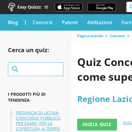
Easy Quizzz
blog
Concorsi
Patenti
Abilitazioni
Forz
Pagina iniziale
Concorsi
Cerca un quiz:
Quiz Conco
come supe
I PRODOTTI PIÙ DI
Regione Lazi
TENDENZA
PROVINCIA DI LATINA-
CONCORSO PUBBLICO,
Acqu
PER ESAMI, PER LA
INIZIA QUIZ
COPERTURA, A TEMPO