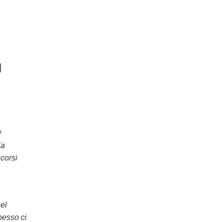
l
?
la
ncorsi
nel
pesso ci