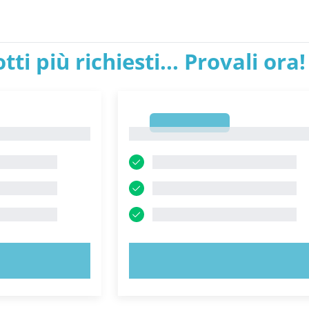
tti più richiesti... Provali ora!
1
1
ORA!
PROVA ORA!