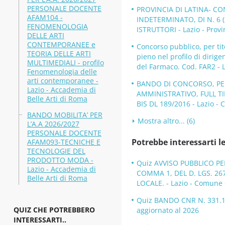
PERSONALE DOCENTE
PROVINCIA DI LATINA- C
AFAM104 -
INDETERMINATO, DI N. 6 
FENOMENOLOGIA
ISTRUTTORI - Lazio - Provi
DELLE ARTI
CONTEMPORANEE e
Concorso pubblico, per tit
TEORIA DELLE ARTI
pieno nel profilo di dirige
MULTIMEDIALI - profilo
del Farmaco. Cod. FAR2 - L
Fenomenologia delle
arti contemporanee -
BANDO DI CONCORSO, PER
Lazio - Accademia di
AMMINISTRATIVO, FULL TI
Belle Arti di Roma
BIS DL 189/2016 - Lazio -
BANDO MOBILITA’ PER
Mostra altro... (6)
L’A.A 2026/2027
PERSONALE DOCENTE
Potrebbe interessarti le
AFAM093-TECNICHE E
TECNOLOGIE DEL
PRODOTTO MODA -
Quiz AVVISO PUBBLICO PE
Lazio - Accademia di
COMMA 1, DEL D. LGS. 26
Belle Arti di Roma
LOCALE. - Lazio - Comune 
Quiz BANDO CNR N. 331.10 
QUIZ CHE POTREBBERO
aggiornato al 2026
INTERESSARTI..