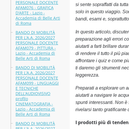
PERSONALE DOCENTE
si sente sopraffatti da tut
AFAM076 - GRAFICA
solo in questo viaggio. Son
D’ARTE - Lazio -
Accademia di Belle Arti
bandi, esami e, soprattutto
di Roma
In questo articolo, discute
BANDO DI MOBILITÀ
PER L’A.A. 2026/2027
preparazione agli errori c
PERSONALE DOCENTE
aiutarti a farti brillare d
AFAM079 - PITTURA -
Lazio - Accademia di
di rendere il tutto il più 
Belle Arti di Roma
affrontare i quiz e come pi
BANDO DI MOBILITÀ
ti daremo gli strumenti ne
PER L’A.A. 2026/2027
leggerezza.
PERSONALE DOCENTE
AFAM099 - LINGUAGGI
E TECNICHE
Preparati a esplorare un a
DELL’AUDIOVISIVO
aiutarti a navigare le acqu
profilo
spunti interessanti. Non è
CINEMATOGRAFIA -
Lazio - Accademia di
rivelarsi tanto gratificante
Belle Arti di Roma
I prodotti più di tenden
BANDO DI MOBILITÀ
PER L’A.A. 2026/2027