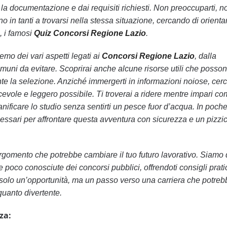
ta la documentazione e dai requisiti richiesti. Non preoccuparti, n
o in tanti a trovarsi nella stessa situazione, cercando di orientar
, i famosi
Quiz Concorsi Regione Lazio
.
remo dei vari aspetti legati ai
Concorsi Regione Lazio
, dalla
omuni da evitare. Scoprirai anche alcune risorse utili che posso
urante la selezione. Anziché immergerti in informazioni noiose, ce
piacevole e leggero possibile. Ti troverai a ridere mentre impari c
anificare lo studio senza sentirti un pesce fuor d’acqua. In poche
cessari per affrontare questa avventura con sicurezza e un pizzic
rgomento che potrebbe cambiare il tuo futuro lavorativo. Siamo 
e poco conosciute dei concorsi pubblici, offrendoti consigli prati
 solo un’opportunità, ma un passo verso una carriera che potreb
 quanto divertente.
za: