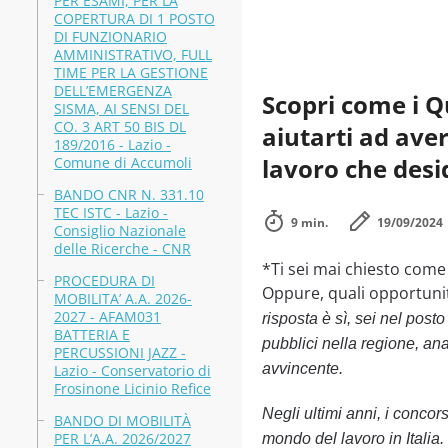
PER ESAMI, PER LA
COPERTURA DI 1 POSTO
DI FUNZIONARIO
AMMINISTRATIVO, FULL
TIME PER LA GESTIONE
DELL’EMERGENZA
Scopri come i Q
SISMA, AI SENSI DEL
CO. 3 ART 50 BIS DL
aiutarti ad aver
189/2016 - Lazio -
lavoro che desi
Comune di Accumoli
BANDO CNR N. 331.10
TEC ISTC - Lazio -
9 min.
19/09/2024
Consiglio Nazionale
delle Ricerche - CNR
*Ti sei mai chiesto come
PROCEDURA DI
Oppure, quali opportuni
MOBILITA’ A.A. 2026-
2027 - AFAM031
risposta è sì, sei nel post
BATTERIA E
pubblici nella regione, an
PERCUSSIONI JAZZ -
avvincente.
Lazio - Conservatorio di
Frosinone Licinio Refice
Negli ultimi anni, i concor
BANDO DI MOBILITÀ
PER L’A.A. 2026/2027
mondo del lavoro in Italia