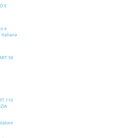
O E
to e
 Italiana
ART 50
RT.110
IZIA
ulatore