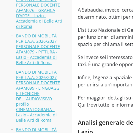
PERSONALE DOCENTE
A Sabaudia, invece, cerca
AFAM076 - GRAFICA
D’ARTE - Lazio -
determinato, ottimi per 
Accademia di Belle Arti
di Roma
L’Istituto Nazionale di G
BANDO DI MOBILITÀ
per funzionari di ammini
PER L’A.A. 2026/2027
spazio per chi ama il set
PERSONALE DOCENTE
AFAM079 - PITTURA -
Se invece sei interessat
Lazio - Accademia di
Belle Arti di Roma
taxi. È una grande opport
BANDO DI MOBILITÀ
Infine, l’Agenzia Spazial
PER L’A.A. 2026/2027
PERSONALE DOCENTE
per unirsi a un’important
AFAM099 - LINGUAGGI
E TECNICHE
Per maggiori dettagli su
DELL’AUDIOVISIVO
profilo
Qui trovi tutte le inform
CINEMATOGRAFIA -
Lazio - Accademia di
Belle Arti di Roma
Analisi generale de
BANDO DI MOBILITÀ
Lazio