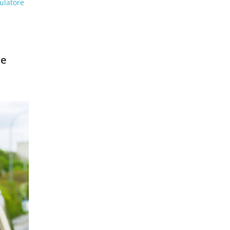
ulatore
 e