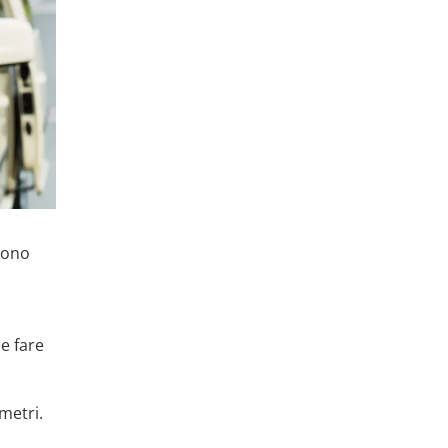
 sono
e fare
metri.