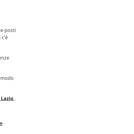
ue posti
 c’è
cenze
el modo
 Lazio
.
e