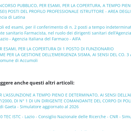
ONCORSO PUBBLICO, PER ESAMI, PER LA COPERTURA, A TEMPO PIEN
(SEI) POSTI DEL PROFILO PROFESSIONALE ISTRUTTORE - AREA DEGLI
ncia di Latina
oli ed esami, per il conferimento di n. 2 posti a tempo indetermina
nte sanitario Farmacista, nel ruolo dei dirigenti sanitari dell’Agenzia
azio - Agenzia Italiana del Farmaco - AIFA
 ESAMI, PER LA COPERTURA DI 1 POSTO DI FUNZIONARIO
ME PER LA GESTIONE DELL’EMERGENZA SISMA, AI SENSI DEL CO. 3 
 Comune di Accumoli
ggere anche questi altri articoli:
R L’ASSUNZIONE A TEMPO PIENO E DETERMINATO, AI SENSI DELL’A
7/2000, DI N° 1 DI UN DIRIGENTE COMANDANTE DEL CORPO DI POL
di Gaeta - Simulatore aggiornato al 2026
TEC ISTC - Lazio - Consiglio Nazionale delle Ricerche - CNR - Sim