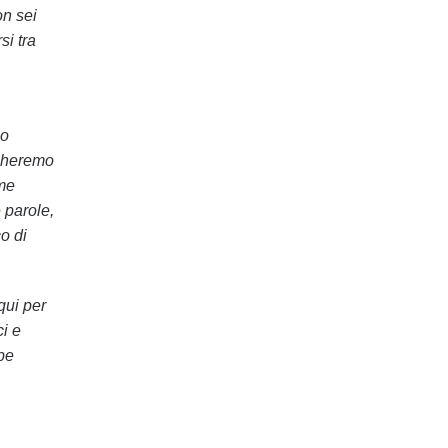
on sei
si tra
no
rcheremo
ome
 parole,
o di
qui per
ci e
be