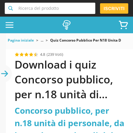
Ricerca del prodotto
ISCRIVITI
Pagina iniziale
...
Quiz Concorso Pubblico Per N18 Unita Di Person
4.8
(239 Voti)
Download i quiz
Concorso pubblico,
per n.18 unità di
personale, da
Concorso pubblico, per
inquadrare nei ruoli
n.18 unità di personale, da