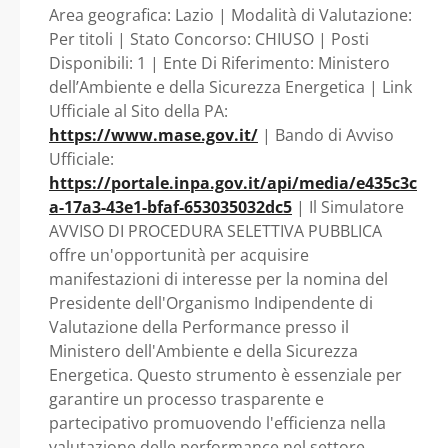
PERFORMANCE (OIV)
SICUREZZA ENERGETICA -
Area geografica: Lazio | Modalità di Valutazione:
Per titoli | Stato Concorso: CHIUSO | Posti
Lazio - Ministero
DEL MINISTERO
Disponibili: 1 | Ente Di Riferimento: Ministero
dell’Ambiente e della Sicurezza Energetica | Link
dell’Ambiente e della
DELL’AMBIENTE E
Ufficiale al Sito della PA:
https://www.mase.gov.it/
| Bando di Avviso
Sicurezza Energetica
DELLA SICUREZZA
Ufficiale:
https://portale.inpa.gov.it/api/media/e435c3c
a-17a3-43e1-bfaf-653035032dc5
| Il Simulatore
ENERGETICA - Lazio -
AVVISO DI PROCEDURA SELETTIVA PUBBLICA
offre un'opportunità per acquisire
Ministero
manifestazioni di interesse per la nomina del
Presidente dell'Organismo Indipendente di
dell’Ambiente e della
Valutazione della Performance presso il
Ministero dell'Ambiente e della Sicurezza
Sicurezza Energetica
Energetica. Questo strumento è essenziale per
garantire un processo trasparente e
partecipativo promuovendo l'efficienza nella
valutazione delle performance nel settore