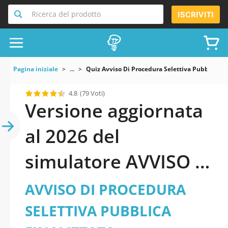
Ricerca del prodotto
ISCRIVITI
Pagina iniziale
...
Quiz Avviso Di Procedura Selettiva Pubblica F
4.8
(79 Voti)
Versione aggiornata
al 2026 del
simulatore AVVISO DI
PROCEDURA
AVVISO DI PROCEDURA
SELETTIVA PUBBLICA
SELETTIVA PUBBLICA