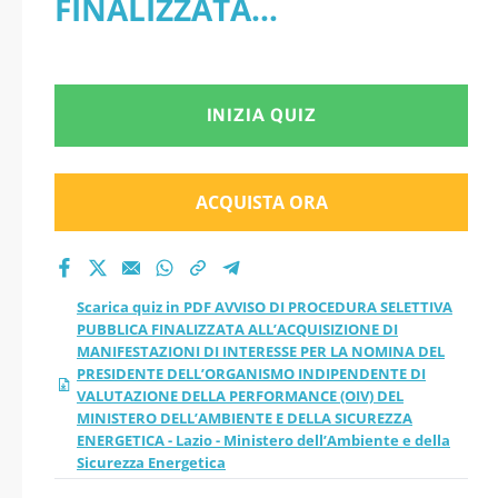
FINALIZZATA
FINALIZZATA
ALL’ACQUISIZIONE DI
ALL’ACQUISIZIONE DI
MANIFESTAZIONI DI
INIZIA QUIZ
MANIFESTAZIONI DI
INTERESSE PER LA
INTERESSE PER LA
NOMINA DEL PRESIDENTE
ACQUISTA ORA
NOMINA DEL
DELL’ORGANISMO
INDIPENDENTE DI
PRESIDENTE
Scarica quiz in PDF AVVISO DI PROCEDURA SELETTIVA
VALUTAZIONE DELLA
PUBBLICA FINALIZZATA ALL’ACQUISIZIONE DI
DELL’ORGANISMO
MANIFESTAZIONI DI INTERESSE PER LA NOMINA DEL
PERFORMANCE (OIV) DEL
PRESIDENTE DELL’ORGANISMO INDIPENDENTE DI
INDIPENDENTE DI
VALUTAZIONE DELLA PERFORMANCE (OIV) DEL
MINISTERO
MINISTERO DELL’AMBIENTE E DELLA SICUREZZA
ENERGETICA - Lazio - Ministero dell’Ambiente e della
VALUTAZIONE DELLA
Sicurezza Energetica
DELL’AMBIENTE E DELLA