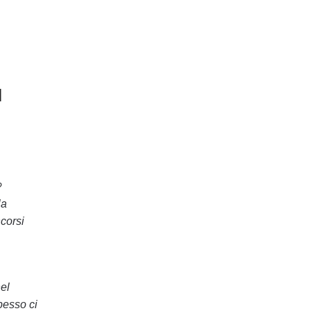
l
?
la
ncorsi
nel
pesso ci