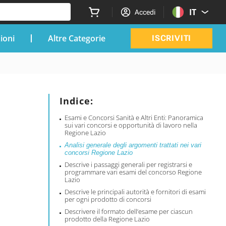
IT
Accedi
zioni
Altre Categorie
ISCRIVITI
Indice:
Esami e Concorsi Sanità e Altri Enti: Panoramica
sui vari concorsi e opportunità di lavoro nella
Regione Lazio
Analisi generale degli argomenti trattati nei vari
concorsi Regione Lazio
Descrive i passaggi generali per registrarsi e
programmare vari esami del concorso Regione
Lazio
Descrive le principali autorità e fornitori di esami
per ogni prodotto di concorsi
Descrivere il formato dell’esame per ciascun
prodotto della Regione Lazio