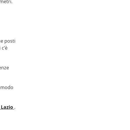
metri.
ue posti
 c’è
cenze
el modo
 Lazio
.