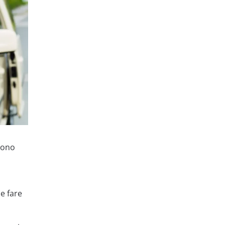
 sono
e fare