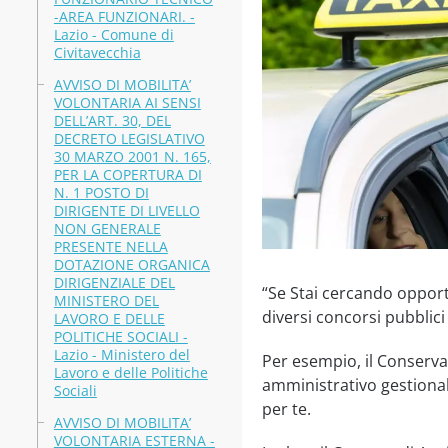
-AREA FUNZIONARI. -
Lazio - Comune di
Civitavecchia
AVVISO DI MOBILITA’
VOLONTARIA AI SENSI
DELL’ART. 30, DEL
DECRETO LEGISLATIVO
30 MARZO 2001 N. 165,
PER LA COPERTURA DI
N. 1 POSTO DI
DIRIGENTE DI LIVELLO
NON GENERALE
PRESENTE NELLA
DOTAZIONE ORGANICA
DIRIGENZIALE DEL
“Se Stai cercando opportu
MINISTERO DEL
diversi concorsi pubblici
LAVORO E DELLE
POLITICHE SOCIALI -
Lazio - Ministero del
Per esempio, il Conserva
Lavoro e delle Politiche
amministrativo gestional
Sociali
per te.
AVVISO DI MOBILITA’
VOLONTARIA ESTERNA -