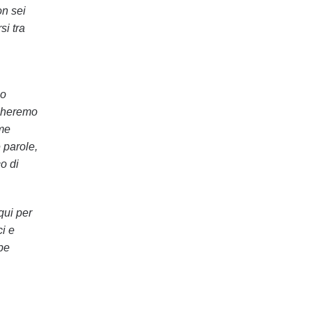
on sei
si tra
no
rcheremo
ome
 parole,
o di
qui per
ci e
be