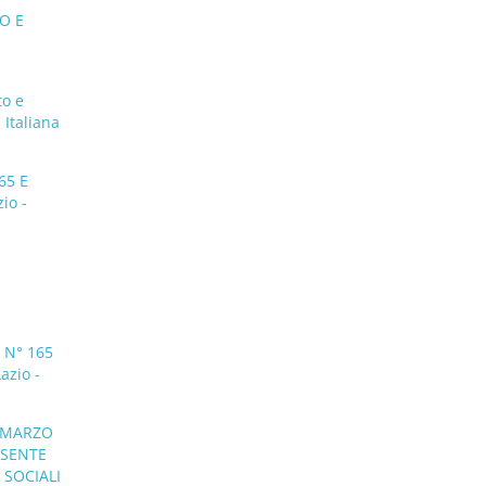
O E
to e
 Italiana
65 E
io -
 N° 165
azio -
0 MARZO
ESENTE
 SOCIALI