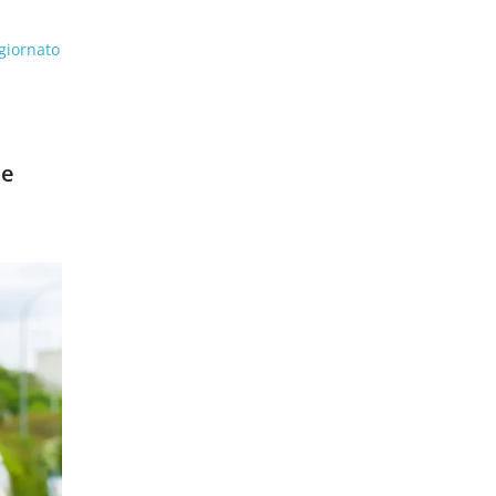
giornato
 e