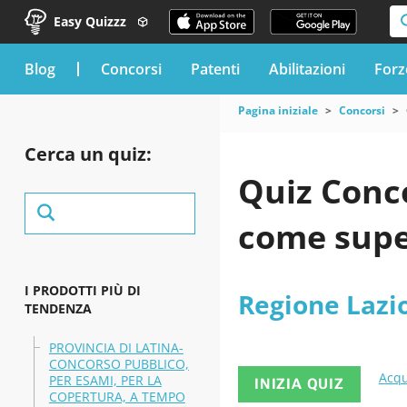
Easy Quizzz
blog
Concorsi
Patenti
Abilitazioni
Forz
Pagina iniziale
Concorsi
Cerca un quiz:
Quiz Conco
come supe
I PRODOTTI PIÙ DI
Regione Lazi
TENDENZA
PROVINCIA DI LATINA-
CONCORSO PUBBLICO,
Acqu
PER ESAMI, PER LA
INIZIA QUIZ
COPERTURA, A TEMPO