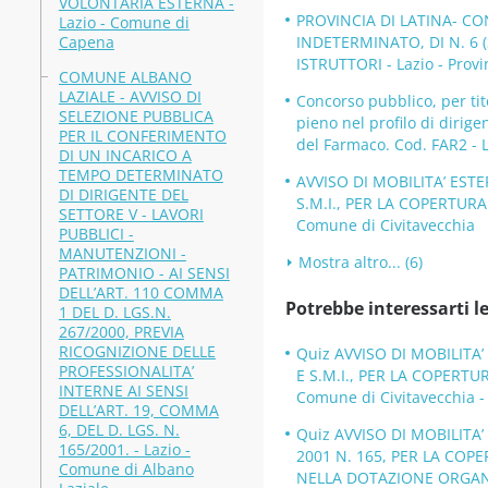
VOLONTARIA ESTERNA -
PROVINCIA DI LATINA- C
Lazio - Comune di
Capena
INDETERMINATO, DI N. 6 
ISTRUTTORI - Lazio - Provi
COMUNE ALBANO
LAZIALE - AVVISO DI
Concorso pubblico, per tit
SELEZIONE PUBBLICA
pieno nel profilo di dirige
PER IL CONFERIMENTO
del Farmaco. Cod. FAR2 - L
DI UN INCARICO A
TEMPO DETERMINATO
AVVISO DI MOBILITA’ ESTE
DI DIRIGENTE DEL
S.M.I., PER LA COPERTURA
SETTORE V - LAVORI
Comune di Civitavecchia
PUBBLICI -
MANUTENZIONI -
Mostra altro... (6)
PATRIMONIO - AI SENSI
DELL’ART. 110 COMMA
Potrebbe interessarti le
1 DEL D. LGS.N.
267/2000, PREVIA
RICOGNIZIONE DELLE
Quiz AVVISO DI MOBILITA’
PROFESSIONALITA’
E S.M.I., PER LA COPERTU
INTERNE AI SENSI
Comune di Civitavecchia -
DELL’ART. 19, COMMA
6, DEL D. LGS. N.
Quiz AVVISO DI MOBILITA
165/2001. - Lazio -
2001 N. 165, PER LA COP
Comune di Albano
NELLA DOTAZIONE ORGANI