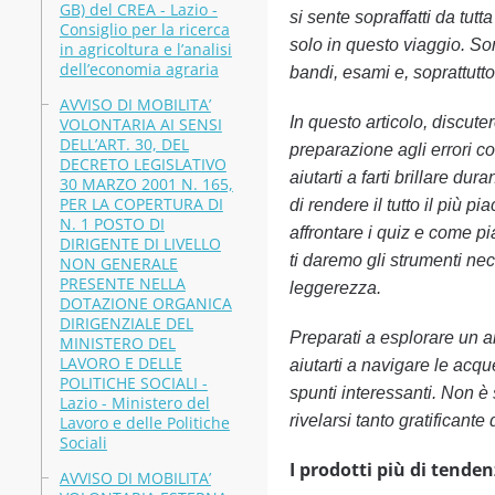
GB) del CREA - Lazio -
si sente sopraffatti da tut
Consiglio per la ricerca
solo in questo viaggio. Son
in agricoltura e l’analisi
dell’economia agraria
bandi, esami e, soprattutto
AVVISO DI MOBILITA’
In questo articolo, discute
VOLONTARIA AI SENSI
DELL’ART. 30, DEL
preparazione agli errori c
DECRETO LEGISLATIVO
aiutarti a farti brillare d
30 MARZO 2001 N. 165,
PER LA COPERTURA DI
di rendere il tutto il più 
N. 1 POSTO DI
affrontare i quiz e come pi
DIRIGENTE DI LIVELLO
ti daremo gli strumenti ne
NON GENERALE
PRESENTE NELLA
leggerezza.
DOTAZIONE ORGANICA
DIRIGENZIALE DEL
Preparati a esplorare un a
MINISTERO DEL
LAVORO E DELLE
aiutarti a navigare le acqu
POLITICHE SOCIALI -
spunti interessanti. Non è
Lazio - Ministero del
rivelarsi tanto gratificante
Lavoro e delle Politiche
Sociali
I prodotti più di tenden
AVVISO DI MOBILITA’