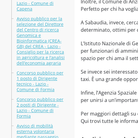
Inoltre, il Comune di Anz
Lazio - Comune di
Perfetto per chi ha voglia
Capena
Avviso pubblico per la
A Sabaudia, invece, cerca
selezione del Direttore
determinato, ottimi per 
del Centro di ricerca
Genomica e
Bioinformatica (CREA-
L’Istituto Nazionale di G
GB) del CREA - Lazio -
per funzionari di ammini
Consiglio per la ricerca
in agricoltura e l’analisi
spazio per chi ama il set
dell’economia agraria
Se invece sei interessat
Concorso pubblico per
1 posto di Dirigente
taxi. È una grande opport
tecnico - Lazio -
Comune di Formia
Infine, l’Agenzia Spazial
Concorso pubblico per
per unirsi a un’important
2 posti di Dirigente -
Lazio - Comune di
Per maggiori dettagli su
Formia
Qui trovi tutte le inform
Avviso di mobilità
esterna volontaria
mediante passaggio