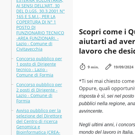
ESTERNA VOLONTARIA,
AI SENSI DELL’ART. 30
DEL D.LGS. 30.3.2001 N°
165 E S.M.I., PER LA
COPERTURA DI N° 1
POSTO DI
Scopri come i Q
FUNZIONARIO TECNICO
-AREA FUNZIONARI. -
aiutarti ad aver
Lazio - Comune di
lavoro che desi
Civitavecchia
Concorso pubblico per
1 posto di Dirigente
9 min.
19/09/2024
tecnico - Lazio -
Comune di Formia
*Ti sei mai chiesto come
Concorso pubblico per
Oppure, quali opportuni
2 posti di Dirigente -
Lazio - Comune di
risposta è sì, sei nel post
Formia
pubblici nella regione, an
Avviso pubblico per la
avvincente.
selezione del Direttore
del Centro di ricerca
Negli ultimi anni, i concor
Genomica e
Bioinformatica (CREA-
mondo del lavoro in Italia