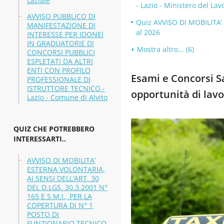
Laziale
- Lazio - Ministero del Lav
AVVISO PUBBLICO DI
Quiz AVVISO DI MOBILITA’
MANIFESTAZIONE DI
al 2026
INTERESSE PER IDONEI
IN GRADUATORIE DI
Mostra altro... (6)
CONCORSI PUBBLICI
ESPLETATI DA ALTRI
ENTI CON PROFILO
Esami e Concorsi Sa
PROFESSIONALE DI
ISTRUTTORE TECNICO -
opportunità di lavo
Lazio - Comune di Alvito
QUIZ CHE POTREBBERO
INTERESSARTI..
AVVISO DI MOBILITA’
ESTERNA VOLONTARIA,
AI SENSI DELL’ART. 30
DEL D.LGS. 30.3.2001 N°
165 E S.M.I., PER LA
COPERTURA DI N° 1
POSTO DI
FUNZIONARIO TECNICO