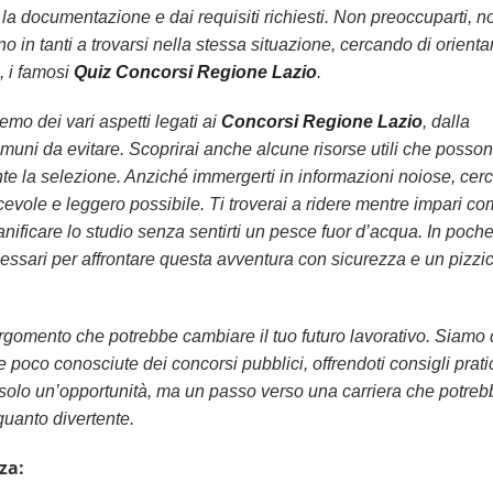
ta la documentazione e dai requisiti richiesti. Non preoccuparti, n
o in tanti a trovarsi nella stessa situazione, cercando di orientar
, i famosi
Quiz Concorsi Regione Lazio
.
remo dei vari aspetti legati ai
Concorsi Regione Lazio
, dalla
omuni da evitare. Scoprirai anche alcune risorse utili che posso
urante la selezione. Anziché immergerti in informazioni noiose, ce
piacevole e leggero possibile. Ti troverai a ridere mentre impari c
anificare lo studio senza sentirti un pesce fuor d’acqua. In poche
cessari per affrontare questa avventura con sicurezza e un pizzic
rgomento che potrebbe cambiare il tuo futuro lavorativo. Siamo 
e poco conosciute dei concorsi pubblici, offrendoti consigli prati
 solo un’opportunità, ma un passo verso una carriera che potreb
 quanto divertente.
za: