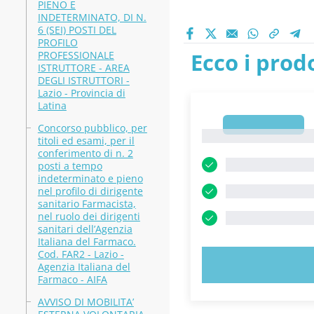
PIENO E
INDETERMINATO, DI N.
6 (SEI) POSTI DEL
PROFILO
Ecco i prodo
PROFESSIONALE
ISTRUTTORE - AREA
DEGLI ISTRUTTORI -
Lazio - Provincia di
Latina
1
Concorso pubblico, per
1
titoli ed esami, per il
conferimento di n. 2
posti a tempo
indeterminato e pieno
nel profilo di dirigente
sanitario Farmacista,
nel ruolo dei dirigenti
sanitari dell’Agenzia
Italiana del Farmaco.
Cod. FAR2 - Lazio -
PROVA 
Agenzia Italiana del
Farmaco - AIFA
AVVISO DI MOBILITA’