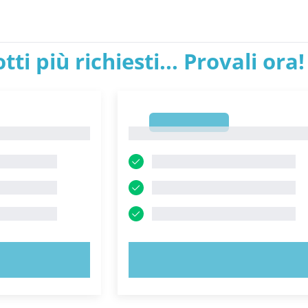
tti più richiesti... Provali ora!
1
1
ORA!
PROVA ORA!