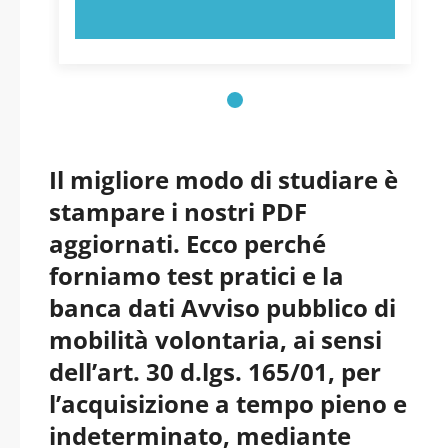
comma 2, della
PROVA ORA!
delle Imprese Italiane -
medesima legge, da
PDF
destinare agli Uffici
dell’ICE-Agenzia. -
Il migliore modo di studiare è
stampare i nostri PDF
Lazio - ICE - Agenzia
aggiornati. Ecco perché
per la Promozione
forniamo test pratici e la
banca dati Avviso pubblico di
All’estero e
mobilità volontaria, ai sensi
l’Internazionalizzazio
dell’art. 30 d.lgs. 165/01, per
l’acquisizione a tempo pieno e
ne delle Imprese
indeterminato, mediante