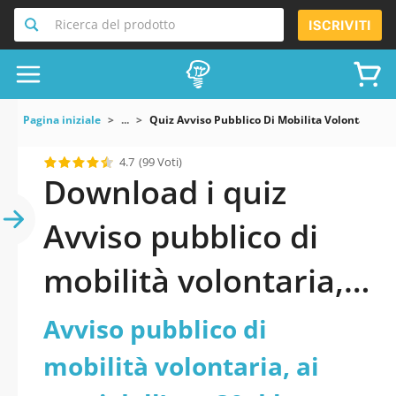
Ricerca del prodotto
ISCRIVITI
Pagina iniziale
...
Quiz Avviso Pubblico Di Mobilita Volontaria A
4.7
(99 Voti)
Download i quiz
Avviso pubblico di
mobilità volontaria,
ai sensi dell’art. 30
Avviso pubblico di
d.lgs. 165/01, per
mobilità volontaria, ai