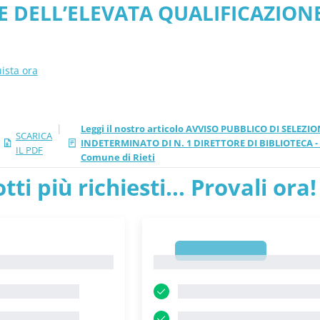
 DELL’ELEVATA QUALIFICAZIONE (
ista ora
|
Leggi il nostro articolo AVVISO PUBBLICO DI SELEZ
SCARICA
INDETERMINATO DI N. 1 DIRETTORE DI BIBLIOTECA - 
IL PDF
Comune di Rieti
tti più richiesti... Provali ora!
1
1