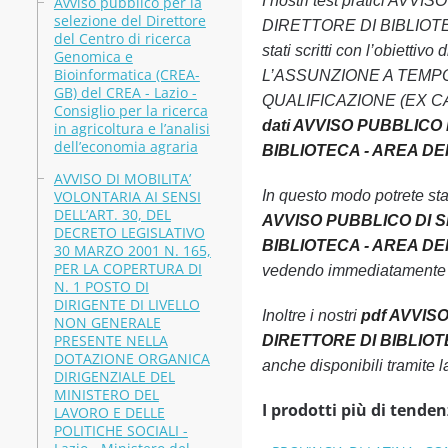
I nostri test pratici 
Avviso pubblico per la
selezione del Direttore
DIRETTORE DI BIBLIOTEC
del Centro di ricerca
stati scritti con l’obie
Genomica e
Bioinformatica (CREA-
L’ASSUNZIONE A TEMPO
GB) del CREA - Lazio -
QUALIFICAZIONE (EX CAT.D)
Consiglio per la ricerca
dati AVVISO PUBBLICO
in agricoltura e l’analisi
dell’economia agraria
BIBLIOTECA - AREA DEI 
AVVISO DI MOBILITA’
VOLONTARIA AI SENSI
In questo modo potrete st
DELL’ART. 30, DEL
AVVISO PUBBLICO DI S
DECRETO LEGISLATIVO
BIBLIOTECA - AREA DEI
30 MARZO 2001 N. 165,
PER LA COPERTURA DI
vedendo immediatamente le
N. 1 POSTO DI
DIRIGENTE DI LIVELLO
Inoltre i nostri
pdf AVVIS
NON GENERALE
PRESENTE NELLA
DIRETTORE DI BIBLIOTE
DOTAZIONE ORGANICA
anche disponibili tramite
DIRIGENZIALE DEL
MINISTERO DEL
I prodotti più di tenden
LAVORO E DELLE
POLITICHE SOCIALI -