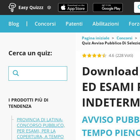
Easy Quizzz
blog
Concorsi
Patenti
Abilitazioni
Forz
Pagina iniziale
Concorsi
Quiz Avviso Pubblico Di Selezi
Cerca un quiz:
4.6
(228 Voti)
Download 
ED ESAMI 
INDETERMI
I PRODOTTI PIÙ DI
TENDENZA
FUNZIONAR
AVVISO PUBBL
PROVINCIA DI LATINA-
CONCORSO PUBBLICO,
Lazio - Co
TEMPO PIENO 
PER ESAMI, PER LA
COPERTURA, A TEMPO