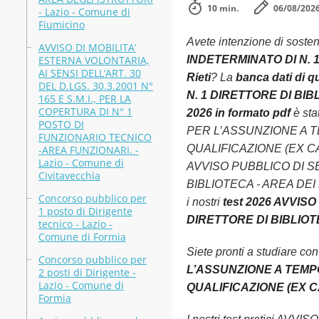
10 min.
06/08/202
- Lazio - Comune di
Fiumicino
Avete intenzione di soste
AVVISO DI MOBILITA’
ESTERNA VOLONTARIA,
INDETERMINATO DI N. 1
AI SENSI DELL’ART. 30
Rieti
? La
banca dati di
DEL D.LGS. 30.3.2001 N°
N. 1 DIRETTORE DI BIBL
165 E S.M.I., PER LA
COPERTURA DI N° 1
2026 in formato pdf
è sta
POSTO DI
PER L’ASSUNZIONE A T
FUNZIONARIO TECNICO
QUALIFICAZIONE (EX CAT.D)
-AREA FUNZIONARI. -
Lazio - Comune di
AVVISO PUBBLICO DI S
Civitavecchia
BIBLIOTECA - AREA DEI F
Concorso pubblico per
i nostri
test 2026 AVVIS
1 posto di Dirigente
DIRETTORE DI BIBLIOTE
tecnico - Lazio -
Comune di Formia
Siete pronti a studiare co
Concorso pubblico per
L’ASSUNZIONE A TEMPO
2 posti di Dirigente -
Lazio - Comune di
QUALIFICAZIONE (EX CAT.
Formia