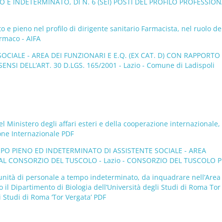
 E INDETERMINATO, DI N. 6 (SEI) POSTI DEL PROFILO PROFESSIO
 e pieno nel profilo di dirigente sanitario Farmacista, nel ruolo de
armaco - AIFA
OCIALE - AREA DEI FUNZIONARI E E.Q. (EX CAT. D) CON RAPPORTO 
 DELL’ART. 30 D.LGS. 165/2001 - Lazio - Comune di Ladispoli
 Ministero degli affari esteri e della cooperazione internazionale,
zione Internazionale PDF
MPO PIENO ED INDETERMINATO DI ASSISTENTE SOCIALE - AREA
AL CONSORZIO DEL TUSCOLO - Lazio - CONSORZIO DEL TUSCOLO 
a unità di personale a tempo indeterminato, da inquadrare nell’Area
so il Dipartimento di Biologia dell’Università degli Studi di Roma Tor
i Studi di Roma ‘Tor Vergata’ PDF