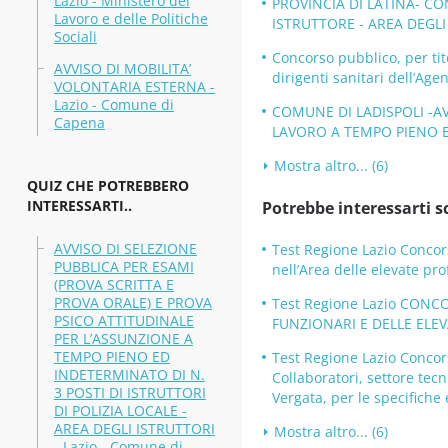
Lazio - Ministero del
PROVINCIA DI LATINA- CO
Lavoro e delle Politiche
ISTRUTTORE - AREA DEGLI I
Sociali
Concorso pubblico, per tit
AVVISO DI MOBILITA’
dirigenti sanitari dell’Age
VOLONTARIA ESTERNA -
Lazio - Comune di
COMUNE DI LADISPOLI -AV
Capena
LAVORO A TEMPO PIENO E 
Mostra altro... (6)
QUIZ CHE POTREBBERO
INTERESSARTI..
Potrebbe interessarti s
AVVISO DI SELEZIONE
Test Regione Lazio Concors
PUBBLICA PER ESAMI
nell’Area delle elevate pro
(PROVA SCRITTA E
PROVA ORALE) E PROVA
Test Regione Lazio CONC
PSICO ATTITUDINALE
FUNZIONARI E DELLE ELE
PER L’ASSUNZIONE A
TEMPO PIENO ED
Test Regione Lazio Concors
INDETERMINATO DI N.
Collaboratori, settore tecn
3 POSTI DI ISTRUTTORI
Vergata, per le specifiche 
DI POLIZIA LOCALE -
AREA DEGLI ISTRUTTORI
Mostra altro... (6)
- Lazio - Comune di