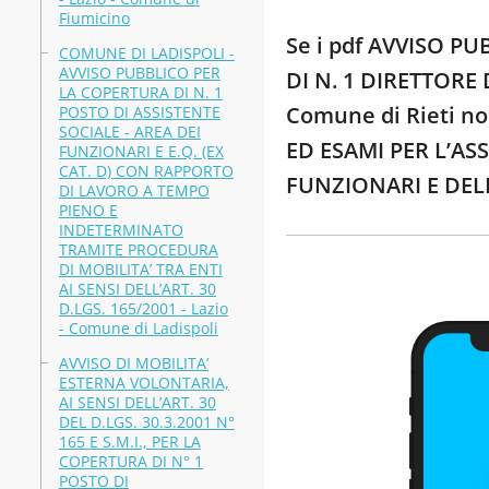
Fiumicino
Se i pdf AVVISO P
COMUNE DI LADISPOLI -
AVVISO PUBBLICO PER
DI N. 1 DIRETTORE 
LA COPERTURA DI N. 1
Comune di Rieti no
POSTO DI ASSISTENTE
SOCIALE - AREA DEI
ED ESAMI PER L’AS
FUNZIONARI E E.Q. (EX
CAT. D) CON RAPPORTO
FUNZIONARI E DELL’
DI LAVORO A TEMPO
PIENO E
INDETERMINATO
TRAMITE PROCEDURA
DI MOBILITA’ TRA ENTI
AI SENSI DELL’ART. 30
D.LGS. 165/2001 - Lazio
- Comune di Ladispoli
AVVISO DI MOBILITA’
ESTERNA VOLONTARIA,
AI SENSI DELL’ART. 30
DEL D.LGS. 30.3.2001 N°
165 E S.M.I., PER LA
COPERTURA DI N° 1
POSTO DI