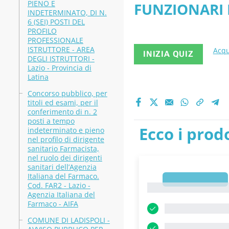
PIENO E
FUNZIONARI E
INDETERMINATO, DI N.
6 (SEI) POSTI DEL
Rieti - PDF
PROFILO
PROFESSIONALE
ISTRUTTORE - AREA
Acqu
INIZIA QUIZ
DEGLI ISTRUTTORI -
Lazio - Provincia di
Latina
Concorso pubblico, per
titoli ed esami, per il
conferimento di n. 2
posti a tempo
Ecco i prodo
indeterminato e pieno
nel profilo di dirigente
sanitario Farmacista,
nel ruolo dei dirigenti
sanitari dell’Agenzia
Italiana del Farmaco.
1
Cod. FAR2 - Lazio -
1
Agenzia Italiana del
Farmaco - AIFA
COMUNE DI LADISPOLI -