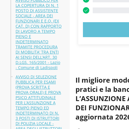
AVVISO PUBBLICO PER
LA COPERTURA DI N. 1
POSTO DI ASSISTENTE
SOCIALE - AREA DEI
FUNZIONARI E E.Q. (EX
CAT. D) CON RAPPORTO
PROVA
DI LAVORO A TEMPO
PIENO E
INDETERMINATO
TRAMITE PROCEDURA
DI MOBILITA’ TRA ENTI
AI SENSI DELL’ART. 30
D.LGS. 165/2001 - Lazio
- Comune di Ladispoli
AVVISO DI SELEZIONE
Il migliore mod
PUBBLICA PER ESAMI
(PROVA SCRITTA E
pratici e la b
PROVA ORALE) E PROVA
L’ASSUNZIONE 
PSICO ATTITUDINALE
PER L’ASSUNZIONE A
DEI FUNZIONARI
TEMPO PIENO ED
INDETERMINATO DI N.
aggiornata 202
3 POSTI DI ISTRUTTORI
DI POLIZIA LOCALE -
AREA DEGLI ISTRUTTORI