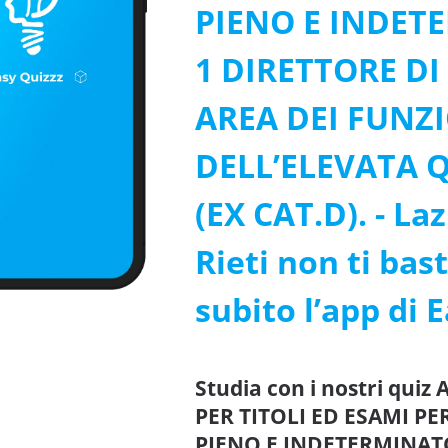
PIENO E INDET
1 DIRETTORE DI
AREA DEI FUNZ
DELL’ELEVATA 
(EX CAT.D). - La
Rieti non ti bas
subito l’app di 
Studia con i nostri qui
PER TITOLI ED ESAMI P
PIENO E INDETERMINATO