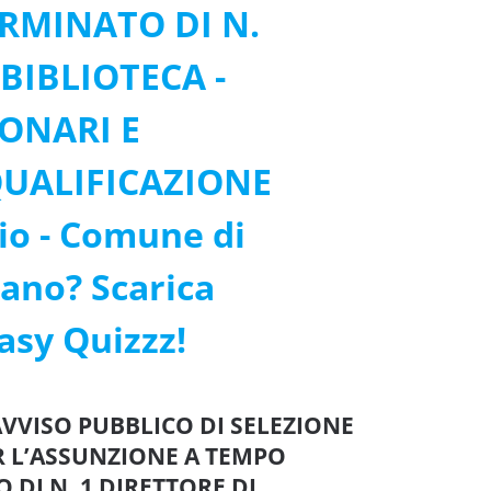
ERMINATO DI N.
 BIBLIOTECA -
IONARI E
QUALIFICAZIONE
zio - Comune di
tano? Scarica
Easy Quizzz!
z AVVISO PUBBLICO DI SELEZIONE
ER L’ASSUNZIONE A TEMPO
 DI N. 1 DIRETTORE DI