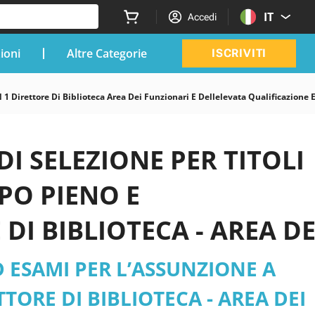
IT
Accedi
zioni
Altre Categorie
ISCRIVITI
 1 Direttore Di Biblioteca Area Dei Funzionari E Dellelevata Qualificazione
DI SELEZIONE PER TITOLI
PO PIENO E
DI BIBLIOTECA - AREA DE
ICAZIONE (EX CAT.D). -
D ESAMI PER L’ASSUNZIONE A
e 2026 aggiornati
TORE DI BIBLIOTECA - AREA DEI