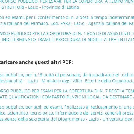
NCORSO PUBBLICO, PER ESAMI, PER LA COPERTURA, A TEMPO PIENO
STRUTTORI - Lazio - Provincia di Latina
oli ed esami, per il conferimento di n. 2 posti a tempo indeterminato
nzia Italiana del Farmaco. Cod. FAR2 - Lazio - Agenzia Italiana del F
VISO PUBBLICO PER LA COPERTURA DI N. 1 POSTO DI ASSISTENTE S
INDETERMINATO TRAMITE PROCEDURA DI MOBILITA’ TRA ENTI AI SENSI
caricare anche questi altri PDF:
o pubblico, per n.18 unità di personale, da inquadrare nei ruoli del
fessionalità. - Lazio - Ministero degli Affari Esteri e della Coopera
ORSO PUBBLICO PER ESAMI PER LA COPERTURA DI N. 7 POSTI A TE
VATE QUALIFICAZIONI COMPARTO FUNZIONI LOCALI DA DESTINARE 
o pubblico, per titoli ed esami, finalizzato al reclutamento di un
ico, scientifico, tecnologico, informatico e dei servizi generali pres
esigenze della segreteria del Dipartimento - Lazio - Universita’ degl