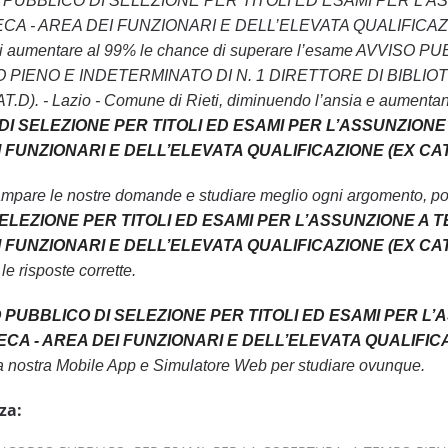
AVVISO PUBBLICO DI SELEZIONE PER TITOLI ED ESAMI PER 
A - AREA DEI FUNZIONARI E DELL’ELEVATA QUALIFICAZIONE (
ttivo di aumentare al 99% le chance di superare l’esame AV
 PIENO E INDETERMINATO DI N. 1 DIRETTORE DI BIBLIOT
. - Lazio - Comune di Rieti, diminuendo l’ansia e aumentando 
 DI SELEZIONE PER TITOLI ED ESAMI PER L’ASSUNZIONE
FUNZIONARI E DELL’ELEVATA QUALIFICAZIONE (EX CAT.D). 
ampare le nostre domande e studiare meglio ogni argomento, pot
ELEZIONE PER TITOLI ED ESAMI PER L’ASSUNZIONE A T
 FUNZIONARI E DELL’ELEVATA QUALIFICAZIONE (EX CAT.D).
 risposte corrette.
O PUBBLICO DI SELEZIONE PER TITOLI ED ESAMI PER L’
CA - AREA DEI FUNZIONARI E DELL’ELEVATA QUALIFICAZION
 la nostra Mobile App e Simulatore Web per studiare ovunque.
za: