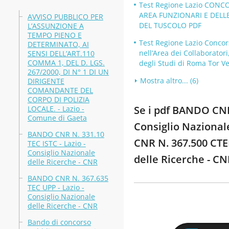
Test Regione Lazio CONC
AREA FUNZIONARI E DELL
AVVISO PUBBLICO PER
DEL TUSCOLO PDF
L’ASSUNZIONE A
TEMPO PIENO E
Test Regione Lazio Concors
DETERMINATO, AI
nell’Area dei Collaboratori
SENSI DELL’ART.110
COMMA 1, DEL D. LGS.
degli Studi di Roma Tor Ve
267/2000, DI N° 1 DI UN
Mostra altro... (6)
DIRIGENTE
COMANDANTE DEL
CORPO DI POLIZIA
Se i pdf BANDO CNR 
LOCALE. - Lazio -
Comune di Gaeta
Consiglio Nazional
BANDO CNR N. 331.10
CNR N. 367.500 CTER
TEC ISTC - Lazio -
Consiglio Nazionale
delle Ricerche - C
delle Ricerche - CNR
BANDO CNR N. 367.635
TEC UPP - Lazio -
Consiglio Nazionale
delle Ricerche - CNR
Bando di concorso