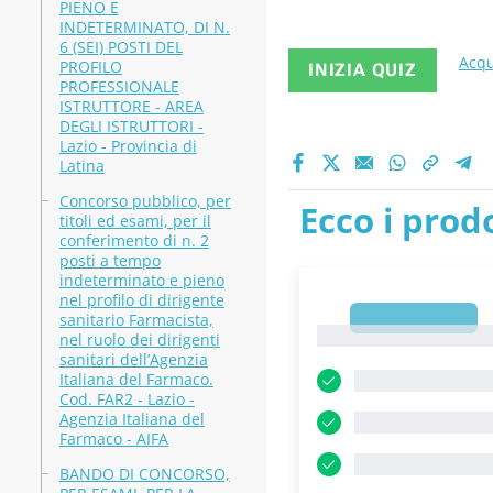
PIENO E
INDETERMINATO, DI N.
6 (SEI) POSTI DEL
Acqu
PROFILO
INIZIA QUIZ
PROFESSIONALE
ISTRUTTORE - AREA
DEGLI ISTRUTTORI -
Lazio - Provincia di
Latina
Concorso pubblico, per
Ecco i prodo
titoli ed esami, per il
conferimento di n. 2
posti a tempo
indeterminato e pieno
nel profilo di dirigente
1
sanitario Farmacista,
1
nel ruolo dei dirigenti
sanitari dell’Agenzia
Italiana del Farmaco.
Cod. FAR2 - Lazio -
Agenzia Italiana del
Farmaco - AIFA
BANDO DI CONCORSO,