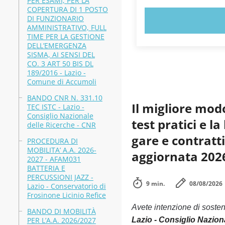
PER ESAMI, PER LA
COPERTURA DI 1 POSTO
DI FUNZIONARIO
PROVA 
AMMINISTRATIVO, FULL
TIME PER LA GESTIONE
DELL’EMERGENZA
SISMA, AI SENSI DEL
CO. 3 ART 50 BIS DL
189/2016 - Lazio -
Comune di Accumoli
BANDO CNR N. 331.10
Il migliore mod
TEC ISTC - Lazio -
Consiglio Nazionale
test pratici e 
delle Ricerche - CNR
gare e contratti
PROCEDURA DI
MOBILITA’ A.A. 2026-
aggiornata 202
2027 - AFAM031
BATTERIA E
PERCUSSIONI JAZZ -
9 min.
08/08/2026
Lazio - Conservatorio di
Frosinone Licinio Refice
Avete intenzione di soste
BANDO DI MOBILITÀ
PER L’A.A. 2026/2027
Lazio - Consiglio Nazion