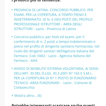
I prodotti più di tendenza:
PROVINCIA DI LATINA- CONCORSO PUBBLICO, PER
ESAMI, PER LA COPERTURA, A TEMPO PIENO E
INDETERMINATO, DI N. 6 (SEI) POSTI DEL PROFILO
PROFESSIONALE ISTRUTTORE - AREA DEGLI
ISTRUTTORI - Lazio - Provincia di Latina
Concorso pubblico, per titoli ed esami, per il
conferimento di n. 2 posti a tempo indeterminato e
pieno nel profilo di dirigente sanitario Farmacista, nel
ruolo dei dirigenti sanitari dell’Agenzia Italiana del
Farmaco. Cod. FAR2 - Lazio - Agenzia Italiana del
Farmaco - AIFA
AVVISO DI MOBILITA’ ESTERNA VOLONTARIA, AI SENSI
DELL’ART. 30 DEL D.LGS. 30.3.2001 N° 165 E S.M.I.,
PER LA COPERTURA DI N° 1 POSTO DI FUNZIONARIO
TECNICO -AREA FUNZIONARI. - Lazio - Comune di
Civitavecchia
Mostra altro... (6)
Potrebbe interessarti scaricare anche questi