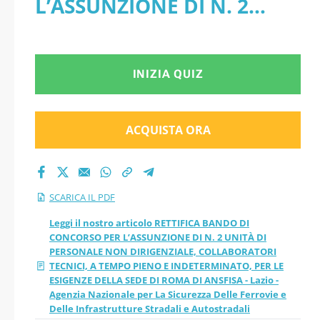
L’ASSUNZIONE DI N. 2
PERSONALE NON
UNITÀ DI PERSONALE NON
DIRIGENZIALE,
DIRIGENZIALE,
INIZIA QUIZ
COLLABORATORI
COLLABORATORI TECNICI,
TECNICI, A TEMPO
A TEMPO PIENO E
ACQUISTA ORA
PIENO E
INDETERMINATO, PER LE
ESIGENZE DELLA SEDE DI
INDETERMINATO,
SCARICA IL PDF
ROMA DI ANSFISA - Lazio -
PER LE ESIGENZE
Leggi il nostro articolo RETTIFICA BANDO DI
CONCORSO PER L’ASSUNZIONE DI N. 2 UNITÀ DI
Agenzia Nazionale per La
PERSONALE NON DIRIGENZIALE, COLLABORATORI
DELLA SEDE DI ROMA
TECNICI, A TEMPO PIENO E INDETERMINATO, PER LE
Sicurezza Delle Ferrovie e
ESIGENZE DELLA SEDE DI ROMA DI ANSFISA - Lazio -
DI ANSFISA - Lazio -
Agenzia Nazionale per La Sicurezza Delle Ferrovie e
Delle Infrastrutture
Delle Infrastrutture Stradali e Autostradali