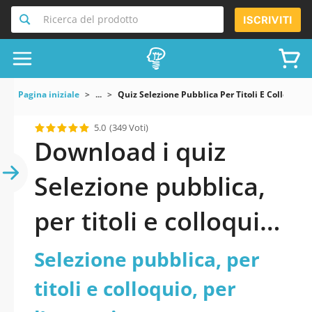
Ricerca del prodotto
ISCRIVITI
Pagina iniziale
...
Quiz Selezione Pubblica Per Titoli E Colloquio
5.0
(349 Voti)
Download i quiz
Selezione pubblica,
per titoli e colloquio,
per l’assunzione a
Selezione pubblica, per
tempo pieno e
titoli e colloquio, per