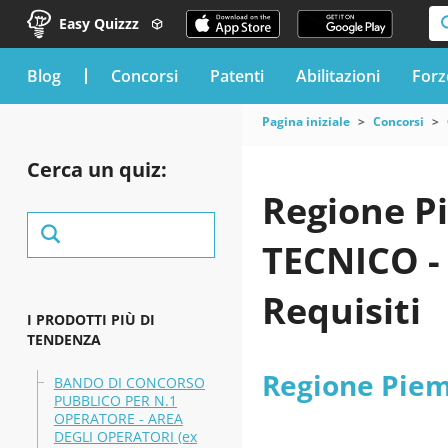
Easy Quizzz
blog
Concorsi
Patenti
Abilitazioni
Forz
Pagina iniziale
Concorsi
Cerca un quiz:
Regione P
TECNICO -
Requisiti
I PRODOTTI PIÙ DI
TENDENZA
Regione Pie
BANDO DI CONCORSO
PUBBLICO PER N.1
OPERATORE - AREA
DEGLI OPERATORI (ex