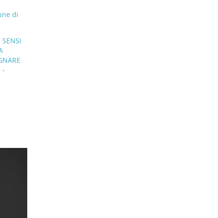
ne di
 SENSI
A
EGNARE
 -