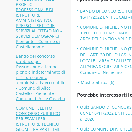
PROFILO
PROFESSIONALE DI
BANDO DI CONCORSO PUBBL
ISTRUTTORE
16/11/2022 ENTI LOCALI -
AMMINISTRATIVO,
PRESSO IL SETTORE
COMUNE DI NICHELINO (T
SERVIZI AL CITTADINO -
1 POSTO DI FUNZIONARI
SERVIZI DEMOGRAFICI -
AREA DEI FUNZIONARI E D
Piemonte - Comune di
Castellamonte
COMUNE DI NICHELINO (TO
DELL’ART. 30 DEL D.LGS. 
Bando del concorso
LOCALE - AREA DEGLI IST
pubblico per
ALL’AREA SEGRETARIA GENE
l’assunzione a tempo
pieno e indeterminato di
Comune di Nichelino
n. 1 funzionario
Mostra altro... (6)
amministrativo/contabile
- Comune di Alice
Castello - Piemonte -
Potrebbe interessarti le
Comune di Alice Castello
Quiz BANDO DI CONCORSO 
COMUNE FELETTO
CCNL 16/11/2022 ENTI LOC
CONCORSO PUBBLICO
PER ESAMI PER
al 2026
ISTRUTTORE TECNICO
Quiz COMUNE DI NICHELI
GEOMETRA PART TIME