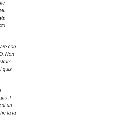
lle
ti.
nte
sto
tare con
O. Non
strare
l quiz
e
lio il
ndi un
he fa la