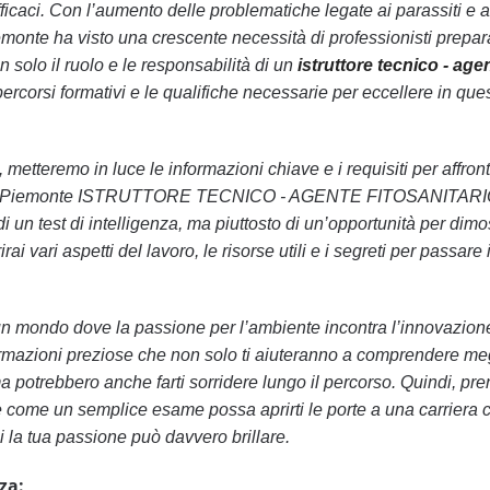
ficaci. Con l’aumento delle problematiche legate ai parassiti e a
iemonte ha visto una crescente necessità di professionisti prepara
 solo il ruolo e le responsabilità di un
istruttore tecnico - age
ercorsi formativi e le qualifiche necessarie per eccellere in que
, metteremo in luce le informazioni chiave e i requisiti per affron
one Piemonte ISTRUTTORE TECNICO - AGENTE FITOSANITARI
 di un test di intelligenza, ma piuttosto di un’opportunità per dimo
i vari aspetti del lavoro, le risorse utili e i segreti per passare i
 un mondo dove la passione per l’ambiente incontra l’innovazion
rmazioni preziose che non solo ti aiuteranno a comprendere meg
a potrebbero anche farti sorridere lungo il percorso. Quindi, pre
re come un semplice esame possa aprirti le porte a una carriera c
i la tua passione può davvero brillare.
za: