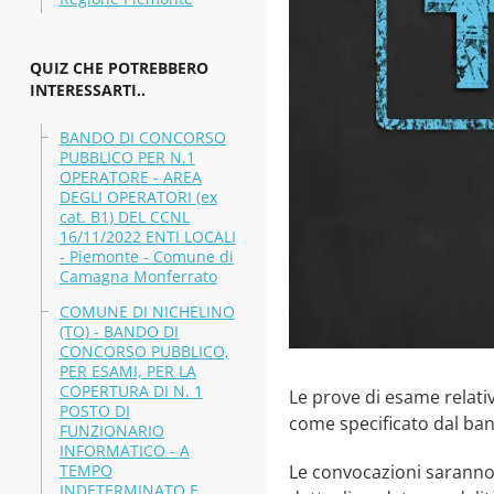
QUIZ CHE POTREBBERO
INTERESSARTI..
BANDO DI CONCORSO
PUBBLICO PER N.1
OPERATORE - AREA
DEGLI OPERATORI (ex
cat. B1) DEL CCNL
16/11/2022 ENTI LOCALI
- Piemonte - Comune di
Camagna Monferrato
COMUNE DI NICHELINO
(TO) - BANDO DI
CONCORSO PUBBLICO,
PER ESAMI, PER LA
COPERTURA DI N. 1
Le prove di esame relati
POSTO DI
come specificato dal ba
FUNZIONARIO
INFORMATICO - A
TEMPO
Le convocazioni saranno
INDETERMINATO E