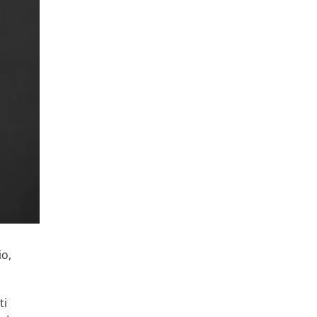
io,
ti