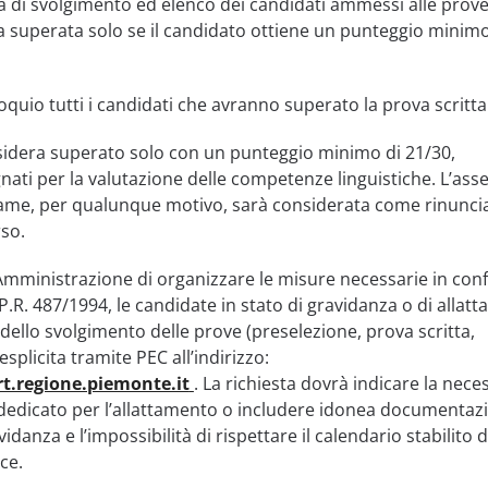
tà di svolgimento ed elenco dei candidati ammessi alle prove
ra superata solo se il candidato ottiene un punteggio minimo
quio tutti i candidati che avranno superato la prova scritta
nsidera superato solo con un punteggio minimo di 21/30,
nati per la valutazione delle competenze linguistiche. L’ass
same, per qualunque motivo, sarà considerata come rinuncia
so.
l’Amministrazione di organizzare le misure necessarie in con
.P.R. 487/1994, le candidate in stato di gravidanza o di allat
dello svolgimento delle prove (preselezione, prova scritta,
esplicita tramite PEC all’indirizzo:
t.regione.piemonte.it
. La richiesta dovrà indicare la neces
dedicato per l’allattamento o includere idonea documentaz
idanza e l’impossibilità di rispettare il calendario stabilito d
ce.