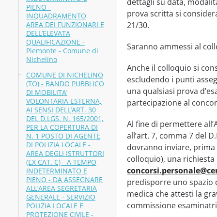
dettagli su data, modali
PIENO -
prova scritta si conside
INQUADRAMENTO
AREA DEI FUNZIONARI E
21/30.
DELL’ELEVATA
QUALIFICAZIONE -
Saranno ammessi al collo
Piemonte - Comune di
Nichelino
Anche il colloquio si co
COMUNE DI NICHELINO
escludendo i punti asseg
(TO) - BANDO PUBBLICO
una qualsiasi prova d’e
DI MOBILITA’
VOLONTARIA ESTERNA,
partecipazione al concor
AI SENSI DELL’ART. 30
DEL D.LGS. N. 165/2001,
Al fine di permettere al
PER LA COPERTURA DI
all’art. 7, comma 7 del D
N. 1 POSTO DI AGENTE
DI POLIZIA LOCALE -
dovranno inviare, prima 
AREA DEGLI ISTRUTTORI
colloquio), una richiesta 
(EX CAT. C) - A TEMPO
concorsi.personale@cer
INDETERMINATO E
PIENO - DA ASSEGNARE
predisporre uno spazio 
ALL’AREA SEGRETARIA
medica che attesti la grav
GENERALE - SERVIZIO
commissione esaminatri
POLIZIA LOCALE E
PROTEZIONE CIVILE -