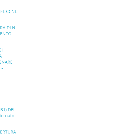
DEL CCNL
RA DI N.
MENTO
SI
A
EGNARE
 -
B1) DEL
iornato
PERTURA