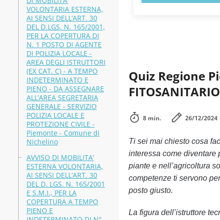
DI MOBILITA’
VOLONTARIA ESTERNA,
AI SENSI DELL’ART. 30
DEL D.LGS. N. 165/2001,
PER LA COPERTURA DI
N. 1 POSTO DI AGENTE
DI POLIZIA LOCALE -
AREA DEGLI ISTRUTTORI
(EX CAT. C) - A TEMPO
Quiz Regione 
INDETERMINATO E
FITOSANITARIO:
PIENO - DA ASSEGNARE
ALL’AREA SEGRETARIA
GENERALE - SERVIZIO
POLIZIA LOCALE E
8 min.
26/12/2024
PROTEZIONE CIVILE -
Piemonte - Comune di
Nichelino
Ti sei mai chiesto cosa fa
interessa come diventare p
AVVISO DI MOBILITA’
ESTERNA VOLONTARIA,
piante e nell’agricoltura 
AI SENSI DELL’ART. 30
competenze ti servono per 
DEL D. LGS. N. 165/2001
posto giusto.
E S.M.I., PER LA
COPERTURA A TEMPO
PIENO E
La figura dell’istruttore te
INDETERMINATO DI N°