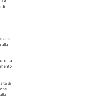
. La
 di
.
enza a
 alla
formità
tamento
sità di
ione
alla