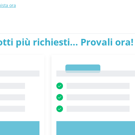
ista ora
tti più richiesti... Provali ora!
1
1
ORA!
PROVA ORA!