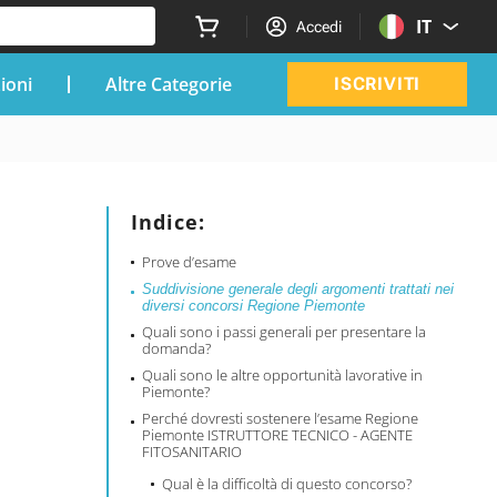
IT
Accedi
zioni
Altre Categorie
ISCRIVITI
Indice:
Prove d’esame
Suddivisione generale degli argomenti trattati nei
diversi concorsi Regione Piemonte
Quali sono i passi generali per presentare la
domanda?
Quali sono le altre opportunità lavorative in
Piemonte?
Perché dovresti sostenere l’esame Regione
Piemonte ISTRUTTORE TECNICO - AGENTE
FITOSANITARIO
Qual è la difficoltà di questo concorso?