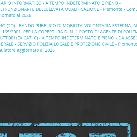
ONARIO INFORMATICO - A TEMPO INDETERMINATO E PIENO -
 FUNZIONARI E DELL’ELEVATA QUALIFICAZIONE - Piemonte - Comu
giornato al 2026
O (TO) - BANDO PUBBLICO DI MOBILITA’ VOLONTARIA ESTERNA, AI
N. 165/2001, PER LA COPERTURA DI N. 1 POSTO DI AGENTE DI POLIZI
RUTTORI (EX CAT. C) - A TEMPO INDETERMINATO E PIENO - DA ASS
RALE - SERVIZIO POLIZIA LOCALE E PROTEZIONE CIVILE - Piemonte
ulatore aggiornato al 2026