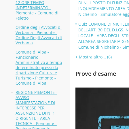
12 ORE TEMPO
DI N. 1 POSTO DI FUNZI
INDETERMINATO -
INQUADRAMENTO AREA DEI
Piemonte - Comune di
Nichelino - Simulatore ag
Feletto
Quiz COMUNE DI NICHELIN
Ordine degli Avvocati di
DELL’ART. 30 DEL D.LGS. 
Verbania - Piemonte -
LOCALE - AREA DEGLI IST
Ordine Degli Avvocati di
ALL’AREA SEGRETARIA GENE
Verbania
Comune di Nichelino - Sim
Comune di Alba -
Mostra altro... (6)
Funzionario
Amministrativo a tempo
determinato presso la
Prove d’esame
ripartizione Cultura e
Turismo - Piemonte -
Comune di Alba
REGIONE PIEMONTE -
AVVISO
MANIFESTAZIONE DI
INTERESSE PER
ASSUNZIONE DI N. 1
DIRIGENTE - AREA
TECNICA - Piemonte -
Regione Piemonte