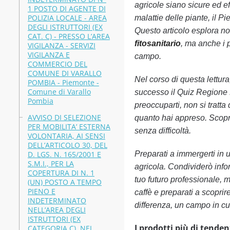
agricole siano sicure ed ef
1 POSTO DI AGENTE DI
POLIZIA LOCALE - AREA
malattie delle piante, il P
DEGLI ISTRUTTORI (EX
Questo articolo esplora non
CAT. C) - PRESSO L’AREA
fitosanitario
, ma anche i p
VIGILANZA - SERVIZI
VIGILANZA E
campo.
COMMERCIO DEL
COMUNE DI VARALLO
Nel corso di questa lettura
POMBIA - Piemonte -
Comune di Varallo
successo il Quiz Regi
Pombia
preoccuparti, non si tratta
AVVISO DI SELEZIONE
quanto hai appreso. Scoprira
PER MOBILITA’ ESTERNA
senza difficoltà.
VOLONTARIA, AI SENSI
DELL’ARTICOLO 30, DEL
D. LGS. N. 165/2001 E
Preparati a immergerti in
S.M.I., PER LA
agricola. Condividerò info
COPERTURA DI N. 1
tuo futuro professionale, m
(UN) POSTO A TEMPO
PIENO E
caffè e preparati a scopri
INDETERMINATO
differenza, un campo in cu
NELL’AREA DEGLI
ISTRUTTORI (EX
I prodotti più di tenden
CATEGORIA C), NEL