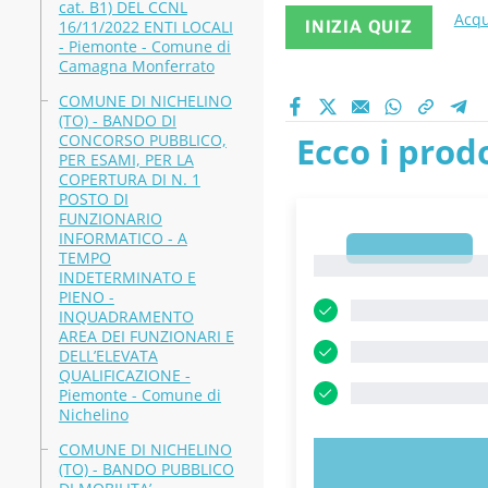
cat. B1) DEL CCNL
Acqu
16/11/2022 ENTI LOCALI
INIZIA QUIZ
- Piemonte - Comune di
Camagna Monferrato
COMUNE DI NICHELINO
(TO) - BANDO DI
Ecco i prodo
CONCORSO PUBBLICO,
PER ESAMI, PER LA
COPERTURA DI N. 1
POSTO DI
FUNZIONARIO
INFORMATICO - A
1
TEMPO
1
INDETERMINATO E
PIENO -
INQUADRAMENTO
AREA DEI FUNZIONARI E
DELL’ELEVATA
QUALIFICAZIONE -
Piemonte - Comune di
Nichelino
COMUNE DI NICHELINO
PROVA 
(TO) - BANDO PUBBLICO