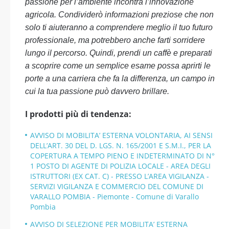
passione per l’ambiente incontra l’innovazione
agricola. Condividerò informazioni preziose che non
solo ti aiuteranno a comprendere meglio il tuo futuro
professionale, ma potrebbero anche farti sorridere
lungo il percorso. Quindi, prendi un caffè e preparati
a scoprire come un semplice esame possa aprirti le
porte a una carriera che fa la differenza, un campo in
cui la tua passione può davvero brillare.
I prodotti più di tendenza:
AVVISO DI MOBILITA’ ESTERNA VOLONTARIA, AI SENSI
DELL’ART. 30 DEL D. LGS. N. 165/2001 E S.M.I., PER LA
COPERTURA A TEMPO PIENO E INDETERMINATO DI N°
1 POSTO DI AGENTE DI POLIZIA LOCALE - AREA DEGLI
ISTRUTTORI (EX CAT. C) - PRESSO L’AREA VIGILANZA -
SERVIZI VIGILANZA E COMMERCIO DEL COMUNE DI
VARALLO POMBIA - Piemonte - Comune di Varallo
Pombia
AVVISO DI SELEZIONE PER MOBILITA’ ESTERNA