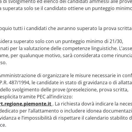
tà di svolgimento ed elenco dei candidati ammessi alle prove
ra superata solo se il candidato ottiene un punteggio minimo
quio tutti i candidati che avranno superato la prova scritta
nsidera superato solo con un punteggio minimo di 21/30,
nati per la valutazione delle competenze linguistiche. L’ass
same, per qualunque motivo, sarà considerata come rinuncia
so.
l’Amministrazione di organizzare le misure necessarie in con
.P.R. 487/1994, le candidate in stato di gravidanza o di allat
dello svolgimento delle prove (preselezione, prova scritta,
esplicita tramite PEC all’indirizzo:
t.regione.piemonte.it
. La richiesta dovrà indicare la neces
dedicato per l’allattamento o includere idonea documentaz
idanza e l’impossibilità di rispettare il calendario stabilito d
ce.