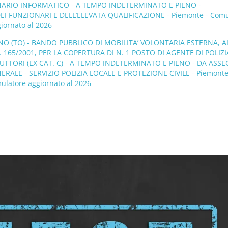
ONARIO INFORMATICO - A TEMPO INDETERMINATO E PIENO -
 FUNZIONARI E DELL’ELEVATA QUALIFICAZIONE - Piemonte - Comu
giornato al 2026
O (TO) - BANDO PUBBLICO DI MOBILITA’ VOLONTARIA ESTERNA, AI
N. 165/2001, PER LA COPERTURA DI N. 1 POSTO DI AGENTE DI POLIZI
RUTTORI (EX CAT. C) - A TEMPO INDETERMINATO E PIENO - DA ASS
RALE - SERVIZIO POLIZIA LOCALE E PROTEZIONE CIVILE - Piemonte
ulatore aggiornato al 2026