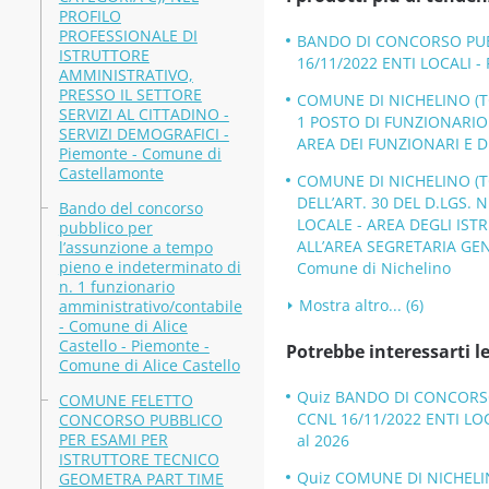
PROFILO
PROFESSIONALE DI
BANDO DI CONCORSO PUBBL
ISTRUTTORE
16/11/2022 ENTI LOCALI -
AMMINISTRATIVO,
PRESSO IL SETTORE
COMUNE DI NICHELINO (T
SERVIZI AL CITTADINO -
1 POSTO DI FUNZIONARI
SERVIZI DEMOGRAFICI -
AREA DEI FUNZIONARI E D
Piemonte - Comune di
Castellamonte
COMUNE DI NICHELINO (TO
DELL’ART. 30 DEL D.LGS. 
Bando del concorso
LOCALE - AREA DEGLI IST
pubblico per
ALL’AREA SEGRETARIA GENE
l’assunzione a tempo
pieno e indeterminato di
Comune di Nichelino
n. 1 funzionario
Mostra altro... (6)
amministrativo/contabile
- Comune di Alice
Castello - Piemonte -
Potrebbe interessarti le
Comune di Alice Castello
Quiz BANDO DI CONCORSO 
COMUNE FELETTO
CCNL 16/11/2022 ENTI LOC
CONCORSO PUBBLICO
PER ESAMI PER
al 2026
ISTRUTTORE TECNICO
Quiz COMUNE DI NICHELI
GEOMETRA PART TIME