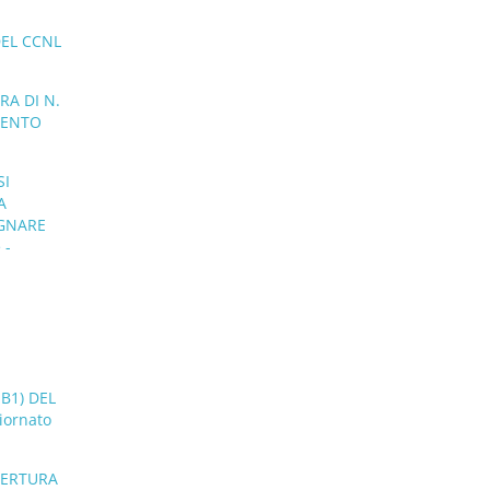
DEL CCNL
RA DI N.
MENTO
SI
A
EGNARE
 -
B1) DEL
iornato
PERTURA