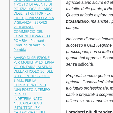
agricole siano sicure ed ef
1 POSTO DI AGENTE DI
POLIZIA LOCALE - AREA
malattie delle piante, il P
DEGLI ISTRUTTORI (EX
Questo articolo esplora non
CAT. C) - PRESSO L’AREA
fitosanitario
, ma anche i p
VIGILANZA - SERVIZI
VIGILANZA E
campo.
COMMERCIO DEL
COMUNE DI VARALLO
Nel corso di questa lettura
POMBIA - Piemonte -
Comune di Varallo
successo il Quiz Regi
Pombia
preoccuparti, non si tratta
AVVISO DI SELEZIONE
quanto hai appreso. Scoprira
PER MOBILITA’ ESTERNA
senza difficoltà.
VOLONTARIA, AI SENSI
DELL’ARTICOLO 30, DEL
D. LGS. N. 165/2001 E
Preparati a immergerti in
S.M.I., PER LA
agricola. Condividerò info
COPERTURA DI N. 1
tuo futuro professionale, m
(UN) POSTO A TEMPO
PIENO E
caffè e preparati a scopri
INDETERMINATO
differenza, un campo in cu
NELL’AREA DEGLI
ISTRUTTORI (EX
I prodotti più di tenden
CATEGORIA C), NEL