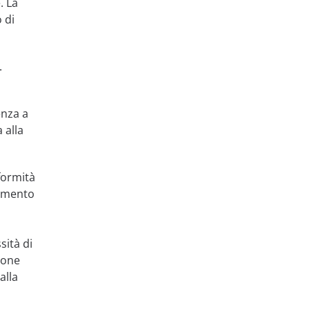
. La
 di
.
enza a
 alla
formità
tamento
sità di
ione
alla