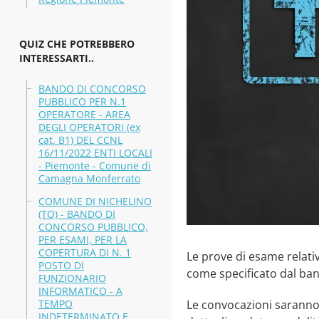
QUIZ CHE POTREBBERO
INTERESSARTI..
BANDO DI CONCORSO
PUBBLICO PER N.1
OPERATORE - AREA
DEGLI OPERATORI (ex
cat. B1) DEL CCNL
16/11/2022 ENTI LOCALI
- Piemonte - Comune di
Camagna Monferrato
COMUNE DI NICHELINO
(TO) - BANDO DI
CONCORSO PUBBLICO,
PER ESAMI, PER LA
COPERTURA DI N. 1
Le prove di esame relati
POSTO DI
come specificato dal ba
FUNZIONARIO
INFORMATICO - A
TEMPO
Le convocazioni saranno
INDETERMINATO E