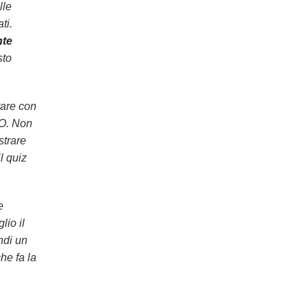
lle
ti.
nte
sto
tare con
O. Non
strare
l quiz
e
lio il
ndi un
he fa la