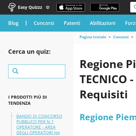
Easy Quizzz
blog
Concorsi
Patenti
Abilitazioni
Forz
Pagina iniziale
Concorsi
Cerca un quiz:
Regione P
TECNICO -
Requisiti
I PRODOTTI PIÙ DI
TENDENZA
Regione Pie
BANDO DI CONCORSO
PUBBLICO PER N.1
OPERATORE - AREA
DEGLI OPERATORI (ex