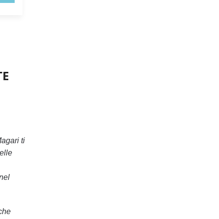
TE
gari ti
elle
nel
iche