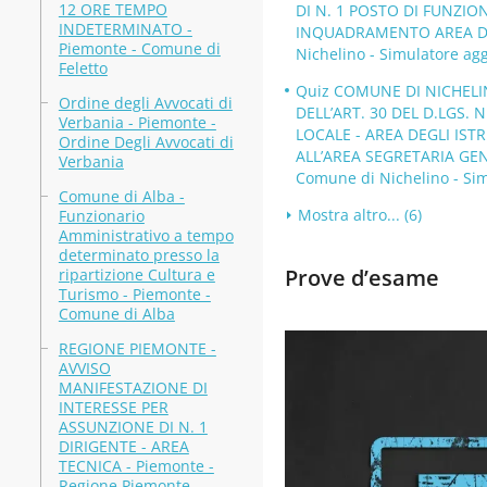
12 ORE TEMPO
DI N. 1 POSTO DI FUNZI
INDETERMINATO -
INQUADRAMENTO AREA DEI
Piemonte - Comune di
Nichelino - Simulatore ag
Feletto
Quiz COMUNE DI NICHELIN
Ordine degli Avvocati di
DELL’ART. 30 DEL D.LGS. 
Verbania - Piemonte -
LOCALE - AREA DEGLI IST
Ordine Degli Avvocati di
ALL’AREA SEGRETARIA GENE
Verbania
Comune di Nichelino - Sim
Comune di Alba -
Mostra altro... (6)
Funzionario
Amministrativo a tempo
determinato presso la
Prove d’esame
ripartizione Cultura e
Turismo - Piemonte -
Comune di Alba
REGIONE PIEMONTE -
AVVISO
MANIFESTAZIONE DI
INTERESSE PER
ASSUNZIONE DI N. 1
DIRIGENTE - AREA
TECNICA - Piemonte -
Regione Piemonte