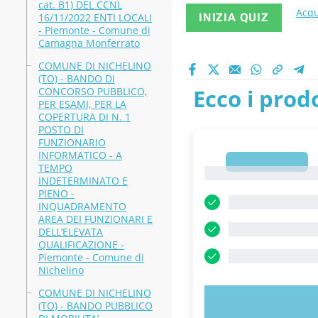
cat. B1) DEL CCNL
Acqu
16/11/2022 ENTI LOCALI
INIZIA QUIZ
- Piemonte - Comune di
Camagna Monferrato
COMUNE DI NICHELINO
(TO) - BANDO DI
Ecco i prodo
CONCORSO PUBBLICO,
PER ESAMI, PER LA
COPERTURA DI N. 1
POSTO DI
FUNZIONARIO
INFORMATICO - A
1
TEMPO
1
INDETERMINATO E
PIENO -
INQUADRAMENTO
AREA DEI FUNZIONARI E
DELL’ELEVATA
QUALIFICAZIONE -
Piemonte - Comune di
Nichelino
COMUNE DI NICHELINO
PROVA 
(TO) - BANDO PUBBLICO