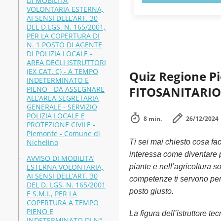
DI MOBILITA’
VOLONTARIA ESTERNA,
AI SENSI DELL’ART. 30
DEL D.LGS. N. 165/2001,
PER LA COPERTURA DI
N. 1 POSTO DI AGENTE
DI POLIZIA LOCALE -
AREA DEGLI ISTRUTTORI
(EX CAT. C) - A TEMPO
Quiz Regione 
INDETERMINATO E
FITOSANITARIO:
PIENO - DA ASSEGNARE
ALL’AREA SEGRETARIA
GENERALE - SERVIZIO
POLIZIA LOCALE E
8 min.
26/12/2024
PROTEZIONE CIVILE -
Piemonte - Comune di
Nichelino
Ti sei mai chiesto cosa fa
interessa come diventare p
AVVISO DI MOBILITA’
ESTERNA VOLONTARIA,
piante e nell’agricoltura 
AI SENSI DELL’ART. 30
competenze ti servono per 
DEL D. LGS. N. 165/2001
posto giusto.
E S.M.I., PER LA
COPERTURA A TEMPO
PIENO E
La figura dell’istruttore te
INDETERMINATO DI N°