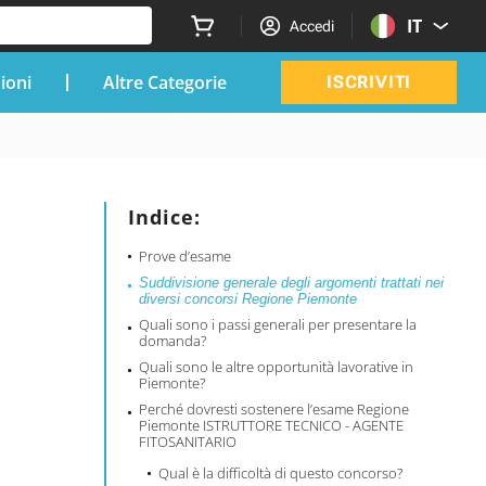
IT
Accedi
zioni
Altre Categorie
ISCRIVITI
Indice:
Prove d’esame
Suddivisione generale degli argomenti trattati nei
diversi concorsi Regione Piemonte
Quali sono i passi generali per presentare la
domanda?
Quali sono le altre opportunità lavorative in
Piemonte?
Perché dovresti sostenere l’esame Regione
Piemonte ISTRUTTORE TECNICO - AGENTE
FITOSANITARIO
Qual è la difficoltà di questo concorso?