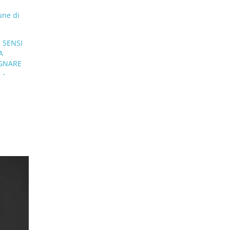
ne di
 SENSI
A
EGNARE
 -