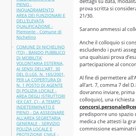
dettagli su data, modali
PIENO -
prova scritta si conside
INQUADRAMENTO
AREA DEI FUNZIONARI E
21/30.
DELL’ELEVATA
QUALIFICAZIONE -
Saranno ammessi al collo
Piemonte - Comune di
Nichelino
Anche il colloquio si co
COMUNE DI NICHELINO
escludendo i punti asseg
(TO) - BANDO PUBBLICO
una qualsiasi prova d’e
DI MOBILITA’
VOLONTARIA ESTERNA,
partecipazione al concor
AI SENSI DELL’ART. 30
DEL D.LGS. N. 165/2001,
Al fine di permettere al
PER LA COPERTURA DI
all’art. 7, comma 7 del D
N. 1 POSTO DI AGENTE
DI POLIZIA LOCALE -
dovranno inviare, prima 
AREA DEGLI ISTRUTTORI
colloquio), una richiesta 
(EX CAT. C) - A TEMPO
concorsi.personale@cer
INDETERMINATO E
PIENO - DA ASSEGNARE
predisporre uno spazio 
ALL’AREA SEGRETARIA
medica che attesti la grav
GENERALE - SERVIZIO
commissione esaminatri
POLIZIA LOCALE E
PROTEZIONE CIVILE -