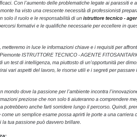
ficaci. Con l’aumento delle problematiche legate ai parassiti e a
iemonte ha visto una crescente necessità di professionisti prepara
 solo il ruolo e le responsabilità di un
istruttore tecnico - age
ercorsi formativi e le qualifiche necessarie per eccellere in que
, metteremo in luce le informazioni chiave e i requisiti per affron
one Piemonte ISTRUTTORE TECNICO - AGENTE FITOSANITARI
 di un test di intelligenza, ma piuttosto di un’opportunità per dimo
i vari aspetti del lavoro, le risorse utili e i segreti per passare i
 un mondo dove la passione per l’ambiente incontra l’innovazion
rmazioni preziose che non solo ti aiuteranno a comprendere meg
a potrebbero anche farti sorridere lungo il percorso. Quindi, pre
re come un semplice esame possa aprirti le porte a una carriera c
i la tua passione può davvero brillare.
za: