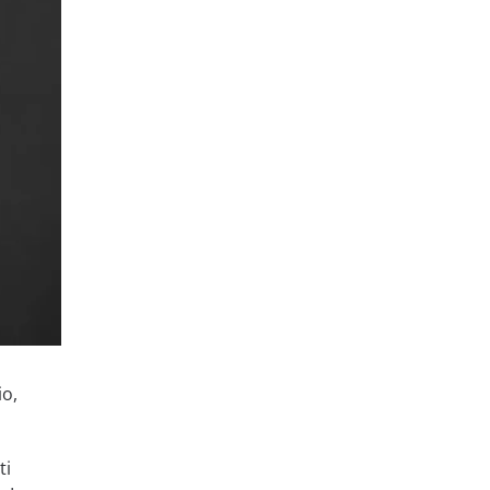
io,
ti