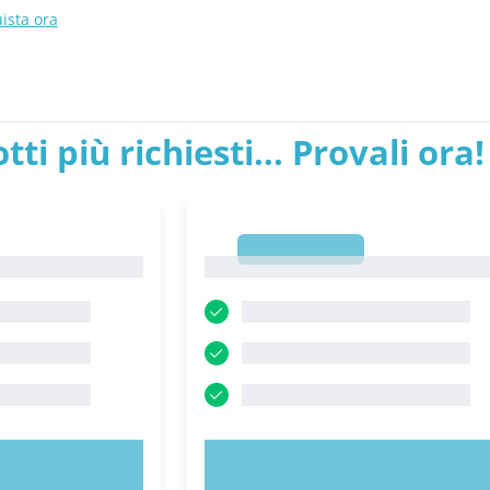
ista ora
tti più richiesti... Provali ora!
1
1
ORA!
PROVA ORA!