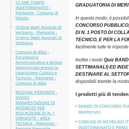
12 ORE TEMPO
GRADUATORIA DI MERITO 
INDETERMINATO -
Piemonte - Comune di
Feletto
In questo modo, è possibi
CONCORSO PUBBLICO, 
Ordine degli Avvocati di
Verbania - Piemonte -
DI N. 1 POSTO DI COL
Ordine Degli Avvocati di
TECNICO, E PER LA FOR
Verbania
facilmente tutte le risposte
Comune di Alba -
Funzionario
Inoltre i nostri
Quiz BAND
Amministrativo a tempo
SETTIMANALI) ED INDE
determinato presso la
ripartizione Cultura e
DESTINARE AL SETTORE 
Turismo - Piemonte -
disponibili tramite la nos
Comune di Alba
REGIONE PIEMONTE -
I prodotti più di tenden
AVVISO
MANIFESTAZIONE DI
BANDO DI CONCORSO PUBBL
INTERESSE PER
Monferrato
ASSUNZIONE DI N. 1
DIRIGENTE - AREA
COMUNE DI NICHELINO (T
TECNICA - Piemonte -
INDETERMINATO E PIENO -
Regione Piemonte