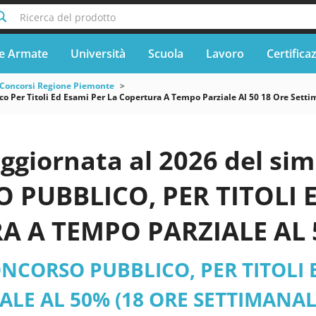
Ricerca del prodotto
e Armate
Università
Scuola
Lavoro
Certifica
Concorsi Regione Piemonte
o Per Titoli Ed Esami Per La Copertura A Tempo Parziale Al 50 18 Ore Settim
aggiornata al 2026 del s
PUBBLICO, PER TITOLI E
 A TEMPO PARZIALE AL 
ERMINATO DI N. 1 POSTO
NCORSO PUBBLICO, PER TITOLI E
AREA DEGLI OPERATORI ES
LE AL 50% (18 ORE SETTIMANALI