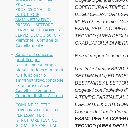
progettato per tutti co
PROFILO
COPERTURA A TEMPO PA
PROFESSIONALE DI
ISTRUTTORE
DEGLI OPERATORI ESPE
AMMINISTRATIVO,
MERITO - Piemonte - Com
PRESSO IL SETTORE
ESAMI, PER LA COPERT
SERVIZI AL CITTADINO -
SERVIZI DEMOGRAFICI -
TECNICO (AREA DEGLI 
Piemonte - Comune di
GRADUATORIA DI MERITO - P
Castellamonte
Bando del concorso
E se vi preparate bene, non
pubblico per
l’assunzione a tempo
I nostri test pratici
pieno e indeterminato di
n. 1 funzionario
SETTIMANALI) ED INDE
amministrativo/contabile
DESTINARE AL SETTORE 
- Comune di Alice
Castello - Piemonte -
progettati con l’obiett
Comune di Alice Castello
A TEMPO PARZIALE AL 
COMUNE FELETTO
ESPERTI, EX CATEGORIA
CONCORSO PUBBLICO
Comune di Canelli, diminu
PER ESAMI PER
ESAMI, PER LA COPER
ISTRUTTORE TECNICO
GEOMETRA PART TIME
TECNICO (AREA DEGLI 