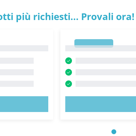
tti più richiesti... Provali ora!
1
1
 ORA!
PROVA ORA!