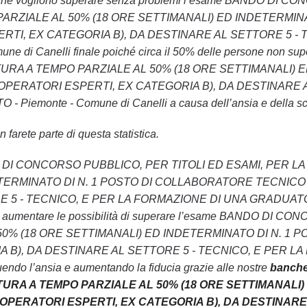
loro che vogliono superare senza problemi l’esame BANDO 
RZIALE AL 50% (18 ORE SETTIMANALI) ED INDETERMIN
RTI, EX CATEGORIA B), DA DESTINARE AL SETTORE 5 -
une di Canelli finale poiché circa il 50% delle persone 
URA A TEMPO PARZIALE AL 50% (18 ORE SETTIMANALI) 
OPERATORI ESPERTI, EX CATEGORIA B), DA DESTINARE A
iemonte - Comune di Canelli a causa dell’ansia e della scars
 farete parte di questa statistica.
 BANDO DI CONCORSO PUBBLICO, PER TITOLI ED ESAMI, PER
TERMINATO DI N. 1 POSTO DI COLLABORATORE TECNICO 
5 - TECNICO, E PER LA FORMAZIONE DI UNA GRADUATORIA D
ivo di aumentare le possibilità di superare l’esame BAND
50% (18 ORE SETTIMANALI) ED INDETERMINATO DI N. 1
 B), DA DESTINARE AL SETTORE 5 - TECNICO, E PER LA
endo l’ansia e aumentando la fiducia grazie alle nostre
banch
TURA A TEMPO PARZIALE AL 50% (18 ORE SETTIMANALI)
OPERATORI ESPERTI, EX CATEGORIA B), DA DESTINARE 