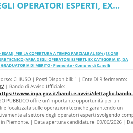
LI OPERATORI ESPERTI, EX
NICO, E PER LA FORMAZIO
 TECNICO, E PER LA FORMAZIONE 
Piemonte - Comune di
mune di Canelli
D ESAMI, PER LA COPERTURA A TEMPO PARZIALE AL 50% (18 ORE
E TECNICO (AREA DEGLI OPERATORI ESPERTI, EX CATEGORIA B), DA
 GRADUATORIA DI MERITO - Piemonte - Comune di Canelli
orso: CHIUSO | Posti Disponibili: 1 | Ente Di Riferimento:
t/
| Bando di Avviso Ufficiale:
https://www.inpa.gov.it/bandi-e-avvisi/dettaglio-bando-
O PUBBLICO offre un'importante opportunità per un
i è focalizzata sulle operazioni tecniche garantendo un
tivamente al settore degli operatori esperti svolgendo comp
e in Piemonte. | Data apertura candidature: 09/06/2026 | Da