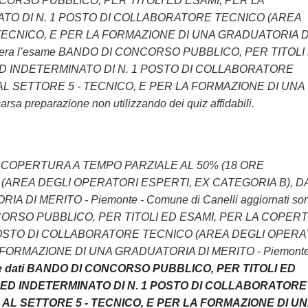
DI CONCORSO PUBBLICO, PER TITOLI ED ESAMI, PER LA
ATO DI N. 1 POSTO DI COLLABORATORE TECNICO (AREA
 TECNICO, E PER LA FORMAZIONE DI UNA GRADUATORIA D
non supera l’esame BANDO DI CONCORSO PUBBLICO, PER TITOLI
ED INDETERMINATO DI N. 1 POSTO DI COLLABORATORE
L SETTORE 5 - TECNICO, E PER LA FORMAZIONE DI UNA
a preparazione non utilizzando dei quiz affidabili.
 LA COPERTURA A TEMPO PARZIALE AL 50% (18 ORE
(AREA DEGLI OPERATORI ESPERTI, EX CATEGORIA B), D
I MERITO - Piemonte - Comune di Canelli aggiornati so
O DI CONCORSO PUBBLICO, PER TITOLI ED ESAMI, PER LA COPE
 POSTO DI COLLABORATORE TECNICO (AREA DEGLI OPERA
 FORMAZIONE DI UNA GRADUATORIA DI MERITO - Piemonte
e dati BANDO DI CONCORSO PUBBLICO, PER TITOLI ED
 ED INDETERMINATO DI N. 1 POSTO DI COLLABORATORE
AL SETTORE 5 - TECNICO, E PER LA FORMAZIONE DI U