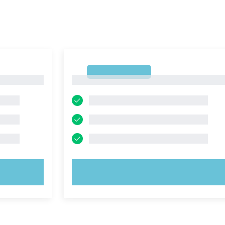
1
1
PROVA ORA!