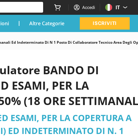
IT
Accedi
zioni
Altre Categorie
ISCRIVITI
anali Ed Indeterminato Di N 1 Posto Di Collaboratore Tecnico Area Degli Op
imulatore BANDO DI
D ESAMI, PER LA
50% (18 ORE SETTIMANAL
 DI COLLABORATORE
D ESAMI, PER LA COPERTURA A
PERTI, EX CATEGORIA B)
) ED INDETERMINATO DI N. 1