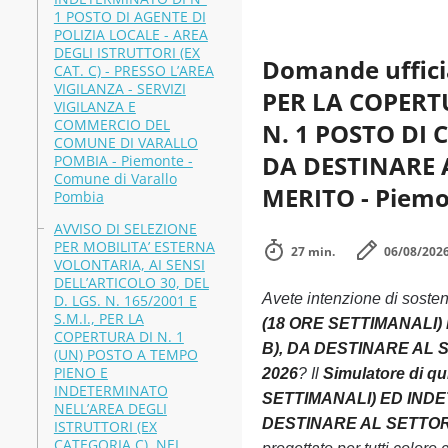
1 POSTO DI AGENTE DI
POLIZIA LOCALE - AREA
DEGLI ISTRUTTORI (EX
Domande uffici
CAT. C) - PRESSO L’AREA
VIGILANZA - SERVIZI
PER LA COPERT
VIGILANZA E
COMMERCIO DEL
N. 1 POSTO DI
COMUNE DI VARALLO
DA DESTINARE 
POMBIA - Piemonte -
Comune di Varallo
MERITO - Piemon
Pombia
AVVISO DI SELEZIONE
PER MOBILITA’ ESTERNA
27 min.
06/08/202
VOLONTARIA, AI SENSI
DELL’ARTICOLO 30, DEL
Avete intenzione di soste
D. LGS. N. 165/2001 E
S.M.I., PER LA
(18 ORE SETTIMANALI
COPERTURA DI N. 1
B), DA DESTINARE AL S
(UN) POSTO A TEMPO
PIENO E
2026
? Il
Simulatore di
INDETERMINATO
SETTIMANALI) ED INDE
NELL’AREA DEGLI
DESTINARE AL SETTORE 
ISTRUTTORI (EX
CATEGORIA C), NEL