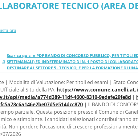
LLABORATORE TECNICO (AREA DEG
ARE AL SETTORE 5 - TEC
, DA DESTINARE AL SETTORE 5 -
ADUATORIA DI MERITO - 
RIA DI MERITO - Piemonte - Co
ista ora
Scarica quiz in PDF BANDO DI CONCORSO PUBBLICO, PER TITOLI E
SETTIMANALI) ED INDETERMINATO DI N. 1 POSTO DI COLLABORATOR
DESTINARE AL SETTORE 5 - TECNICO, E PER LA FORMAZIONE DI UNA
 | Modalità di Valutazione: Per titoli ed esami | Stato Conc
fficiale al Sito della PA:
https://www.comune.canelli.at.i
ov.it/api/media/a774d389-11df-4600-8310-9edefe29fe8d
|
3fc5a78c6a146e2be07d5e514dcc870
| Il BANDO DI CONCORS
tempo parziale. Questa posizione presso il Comune di Canell
mico e stimolante. I candidati selezionati contribuiranno at
unità. Non perdere l'occasione di crescere professionalment
9/07/2026