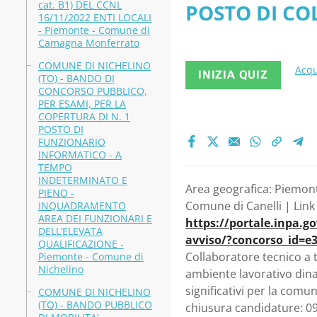
cat. B1) DEL CCNL
POSTO DI CO
DA DESTIN
16/11/2022 ENTI LOCALI
- Piemonte - Comune di
CATEGORIA B)
Camagna Monferrato
DI UNA GR
COMUNE DI NICHELINO
UNA GRADUATO
Acqu
INIZIA QUIZ
(TO) - BANDO DI
Canelli
CONCORSO PUBBLICO,
PER ESAMI, PER LA
COPERTURA DI N. 1
POSTO DI
FUNZIONARIO
INFORMATICO - A
TEMPO
INDETERMINATO E
Area geografica: Piemonte
PIENO -
Comune di Canelli | Link U
INQUADRAMENTO
AREA DEI FUNZIONARI E
https://portale.inpa.g
DELL’ELEVATA
avviso/?concorso_id=e
QUALIFICAZIONE -
Collaboratore tecnico a 
Piemonte - Comune di
Nichelino
ambiente lavorativo dina
significativi per la com
COMUNE DI NICHELINO
(TO) - BANDO PUBBLICO
chiusura candidature: 0