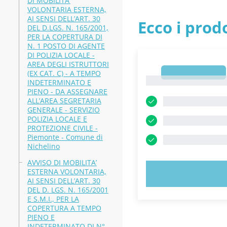
DI MOBILITA’
VOLONTARIA ESTERNA,
AI SENSI DELL’ART. 30
Ecco i prodo
DEL D.LGS. N. 165/2001,
PER LA COPERTURA DI
N. 1 POSTO DI AGENTE
DI POLIZIA LOCALE -
AREA DEGLI ISTRUTTORI
1
(EX CAT. C) - A TEMPO
1
INDETERMINATO E
PIENO - DA ASSEGNARE
ALL’AREA SEGRETARIA
GENERALE - SERVIZIO
POLIZIA LOCALE E
PROTEZIONE CIVILE -
Piemonte - Comune di
Nichelino
AVVISO DI MOBILITA’
ESTERNA VOLONTARIA,
PROVA
AI SENSI DELL’ART. 30
DEL D. LGS. N. 165/2001
E S.M.I., PER LA
COPERTURA A TEMPO
PIENO E
INDETERMINATO DI N°