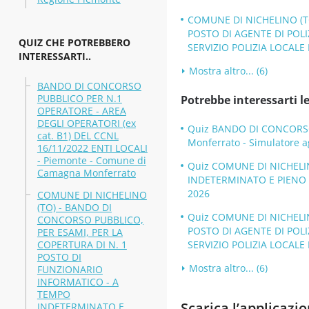
COMUNE DI NICHELINO (TO
POSTO DI AGENTE DI POLI
QUIZ CHE POTREBBERO
SERVIZIO POLIZIA LOCALE 
INTERESSARTI..
Mostra altro... (6)
BANDO DI CONCORSO
PUBBLICO PER N.1
Potrebbe interessarti le
OPERATORE - AREA
DEGLI OPERATORI (ex
Quiz BANDO DI CONCORSO 
cat. B1) DEL CCNL
Monferrato - Simulatore a
16/11/2022 ENTI LOCALI
- Piemonte - Comune di
Quiz COMUNE DI NICHELI
Camagna Monferrato
INDETERMINATO E PIENO -
2026
COMUNE DI NICHELINO
(TO) - BANDO DI
Quiz COMUNE DI NICHELIN
CONCORSO PUBBLICO,
POSTO DI AGENTE DI POLI
PER ESAMI, PER LA
COPERTURA DI N. 1
SERVIZIO POLIZIA LOCALE E
POSTO DI
Mostra altro... (6)
FUNZIONARIO
INFORMATICO - A
TEMPO
Scarica l’applica
INDETERMINATO E