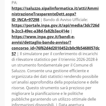
PA:
https://saluzzo.sipalinformatica.it/atti/Ammi
nistrazioneTrasparenteDett.aspx?
ID_INCA=97298
| Bando di Avviso Ufficiale:
https://portale.inpa.gov.it/api/media/3dc726d
b-2cc3-49ec-a38d-fa82b3ac414e
|
https://www.inpa.gov.it/bandi-e-
avvisi/dettaglio-bando-avviso/?
concorso_id=76f62d4d2010452cb0c9b5468057dc
57
| Il simulatore per il conferimento di incarichi
di rilevatore statistico per il triennio 2026-2028 è
un strumento fondamentale per il Comune di
Saluzzo. Consente una gestione efficiente e
organizzata dei dati statistici rendendo possibile
un'analisi approfondita della popolazione e delle
risorse. Questo strumento sarà prezioso per
migliorare la pianificazione e le politiche
pubbliche garantendo un utilizzo ottimale delle
informazioni disponibili. | Data apertura