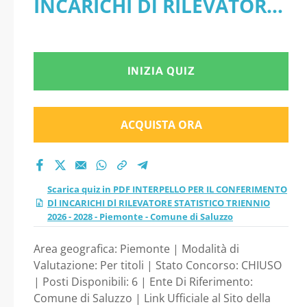
INCARICHI Dl RILEVATORE
INCARICHI Dl
STATISTICO TRIENNIO 2026
RILEVATORE
- 2028 - Piemonte -
INIZIA QUIZ
STATISTICO
Comune di Saluzzo
TRIENNIO 2026 -
ACQUISTA ORA
2028 - Piemonte -
Comune di Saluzzo
Scarica quiz in PDF INTERPELLO PER IL CONFERIMENTO
Dl INCARICHI Dl RILEVATORE STATISTICO TRIENNIO
2026 - 2028 - Piemonte - Comune di Saluzzo
Area geografica: Piemonte | Modalità di
Valutazione: Per titoli | Stato Concorso: CHIUSO
| Posti Disponibili: 6 | Ente Di Riferimento:
Comune di Saluzzo | Link Ufficiale al Sito della