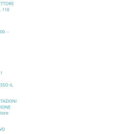
ETTORE
. 110
0. -
 1
SSO IL
STAZIONI
ZIONE
atore
IVO