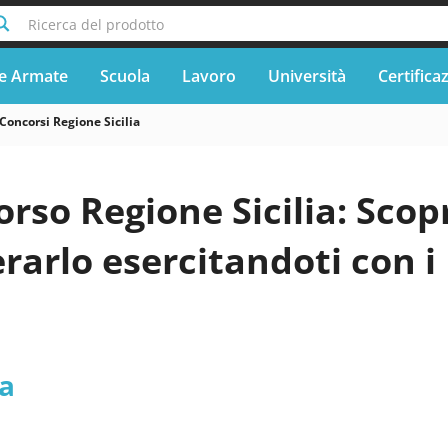
Ricerca del prodotto
e Armate
Scuola
Lavoro
Università
Certifica
Concorsi Regione Sicilia
rso Regione Sicilia: Scop
arlo esercitandoti con i
ia