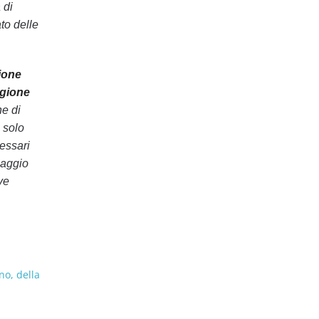
 di
to delle
ione
egione
he di
 solo
essari
iaggio
ve
no, della