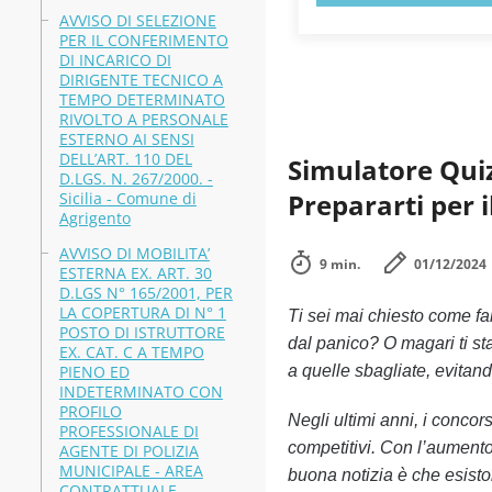
AVVISO DI SELEZIONE
PER IL CONFERIMENTO
DI INCARICO DI
DIRIGENTE TECNICO A
TEMPO DETERMINATO
RIVOLTO A PERSONALE
ESTERNO AI SENSI
DELL’ART. 110 DEL
Simulatore Quiz
D.LGS. N. 267/2000. -
Prepararti per 
Sicilia - Comune di
Agrigento
AVVISO DI MOBILITA’
9 min.
01/12/2024
ESTERNA EX. ART. 30
D.LGS N° 165/2001, PER
LA COPERTURA DI N° 1
Ti sei mai chiesto come far
POSTO DI ISTRUTTORE
dal panico? O magari ti st
EX. CAT. C A TEMPO
PIENO ED
a quelle sbagliate, evitan
INDETERMINATO CON
PROFILO
Negli ultimi anni, i concors
PROFESSIONALE DI
competitivi. Con l’aumento
AGENTE DI POLIZIA
MUNICIPALE - AREA
buona notizia è che esisto
CONTRATTUALE