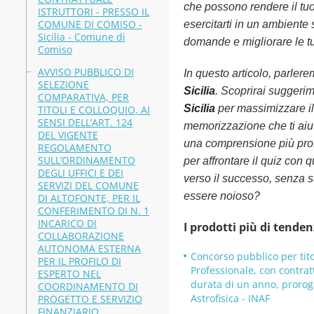
che possono rendere il tuo 
ISTRUTTORI - PRESSO IL
COMUNE DI COMISO -
esercitarti in un ambiente 
Sicilia - Comune di
domande e migliorare le tu
Comiso
AVVISO PUBBLICO DI
In questo articolo, parlere
SELEZIONE
Sicilia
. Scoprirai suggerim
COMPARATIVA, PER
Sicilia
per massimizzare il 
TITOLI E COLLOQUIO, AI
SENSI DELL’ART. 124
memorizzazione che ti aiute
DEL VIGENTE
una comprensione più prof
REGOLAMENTO
SULL’ORDINAMENTO
per affrontare il quiz con 
DEGLI UFFICI E DEI
verso il successo, senza s
SERVIZI DEL COMUNE
essere noioso?
DI ALTOFONTE, PER IL
CONFERIMENTO DI N. 1
INCARICO DI
I prodotti più di tenden
COLLABORAZIONE
AUTONOMA ESTERNA
Concorso pubblico per tito
PER IL PROFILO DI
Professionale, con contra
ESPERTO NEL
durata di un anno, proroga
COORDINAMENTO DI
Astrofisica - INAF
PROGETTO E SERVIZIO
FINANZIARIO