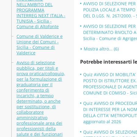
AVVISO DI SELEZIONE PE
NELL’AMBITO DEL
POLIZIA LOCALE A TEMPO
PROGRAMMA
INTERREG NEXT ITALIA -
DEL D.LGS. N. 267/2000. - 
TUNISIA - Sicilia -
AVVISO DI SELEZIONE PER
Comune di Altofonte
DETERMINATO RIVOLTO A P
Comune di Valderice e
Sicilia - Comune di Agrige
Unione dei Comuni -
Sicilia - Comune di
Mostra altro... (6)
Valderice
Potrebbe interessarti le
Avviso di selezione
pubblica, per titoli e
prova pratica/colloquio,
Quiz AVVISO DI MOBILITA’
per la formulazione di
POSTO DI ISTRUTTORE EX
graduatoria per il
PROFESSIONALE DI AGENTE
conferimento di
COMUNE DI COMISO - Sicil
incarichi, a tempo
determinato, o anche
Quiz AVVISO DI PROCEDUR
per sostituzione, di
DI INTERESSE PER LA NO
collaboratore
DELLA CITTA’ METROPOLITAN
amministrativo
aggiornato al 2026
professionale area dei
professionisti della
Quiz AVVISO DI SELEZION
salute e dei funzionari