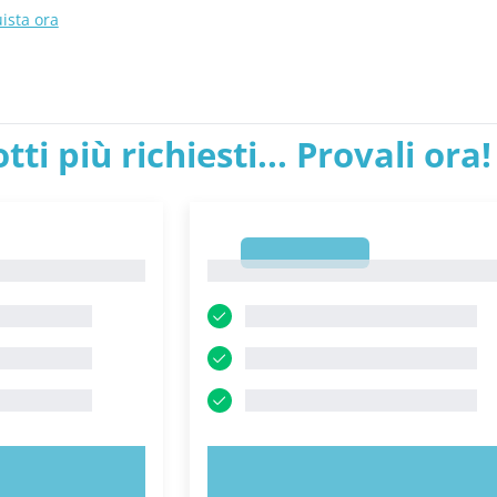
ista ora
tti più richiesti... Provali ora!
1
1
ORA!
PROVA ORA!