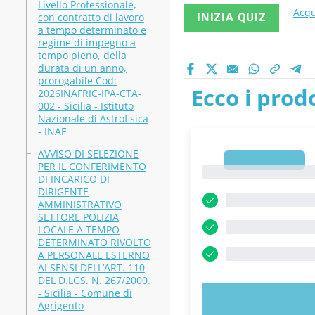
Livello Professionale,
Acqu
con contratto di lavoro
INIZIA QUIZ
a tempo determinato e
regime di impegno a
tempo pieno, della
durata di un anno,
prorogabile Cod:
Ecco i prodo
2026INAFRIC-IPA-CTA-
002 - Sicilia - Istituto
Nazionale di Astrofisica
- INAF
AVVISO DI SELEZIONE
1
PER IL CONFERIMENTO
1
DI INCARICO DI
DIRIGENTE
AMMINISTRATIVO
SETTORE POLIZIA
LOCALE A TEMPO
DETERMINATO RIVOLTO
A PERSONALE ESTERNO
AI SENSI DELL’ART. 110
DEL D.LGS. N. 267/2000.
- Sicilia - Comune di
PROVA 
Agrigento