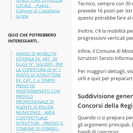
ISTRUTTORE DI POLIZIA
Tecnico, sempre con 30 
LOCALE. - Puglia -
prevede 16 posti per Istru
Comune di Castellana
Grotte
questo potrebbe fare al 
Inoltre, c’è la mobilità 
QUIZ CHE POTREBBERO
progressioni verticali pe
INTERESSARTI..
Infine, il Comune di Mi
AVVISO DI MOBILITA’
Istruttori Servizi Informat
ESTERNA EX. ART. 30
D.LGS N° 165/2001, PER
LA COPERTURA DI N° 1
Per maggiori dettagli, visi
POSTO DI ISTRUTTORE
utili e quiz per preparart
EX. CAT. C A TEMPO
PIENO ED
INDETERMINATO CON
Suddivisione genera
PROFILO
PROFESSIONALE DI
Concorsi della Regi
AGENTE DI POLIZIA
MUNICIPALE - AREA
Quando ci si prepara per
CONTRATTUALE
ISTRUTTORI - PRESSO IL
gli argomenti principali
COMUNE DI COMISO -
bandi di concorso: