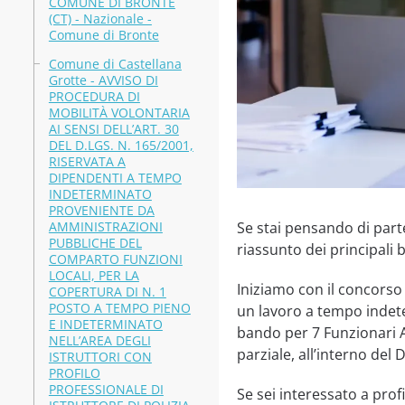
COMUNE DI BRONTE
(CT) - Nazionale -
Comune di Bronte
Comune di Castellana
Grotte - AVVISO DI
PROCEDURA DI
MOBILITÀ VOLONTARIA
AI SENSI DELL’ART. 30
DEL D.LGS. N. 165/2001,
RISERVATA A
DIPENDENTI A TEMPO
INDETERMINATO
PROVENIENTE DA
AMMINISTRAZIONI
Se stai pensando di parte
PUBBLICHE DEL
riassunto dei principali b
COMPARTO FUNZIONI
LOCALI, PER LA
Iniziamo con il concorso
COPERTURA DI N. 1
POSTO A TEMPO PIENO
un lavoro a tempo indete
E INDETERMINATO
bando per 7 Funzionari A
NELL’AREA DEGLI
parziale, all’interno del 
ISTRUTTORI CON
PROFILO
PROFESSIONALE DI
Se sei interessato a prof