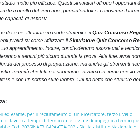
studio molto più efficace. Questi simulatori offrono l’opportunità
simile a quello del vero quiz, permettendoti di conoscere il forma
e capacità di risposta.
mo di come affrontare in modo strategico il
Quiz Concorso Reg
enti pratici su come utilizzare il
Simulatore Quiz Concorso R
tuo apprendimento. Inoltre, condivideremo risorse utili e tecnic
ranno a sentirti più sicuro durante la prova. Alla fine, avrai non
onda del processo di preparazione, ma anche gli strumenti nec
quella serenità che tutti noi sogniamo. Iniziamo insieme questo v
tress e con un sorriso sulle labbra. Chi ha detto che studiare de
za:
li ed esame, per il reclutamento di un Ricercatore, terzo Livello
tto di lavoro a tempo determinato e regime di impegno a tempo pie
bile Cod: 2026INAFRIC-IPA-CTA-002 - Sicilia - Istituto Nazionale di