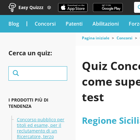
Easy Quizzz
blog
Concorsi
Patenti
Abilitazioni
Forz
Pagina iniziale
Concorsi
Cerca un quiz:
Quiz Conco
come super
test
I PRODOTTI PIÙ DI
TENDENZA
Regione Sicil
Concorso pubblico per
titoli ed esame, per il
reclutamento di un
Ricercatore, terzo