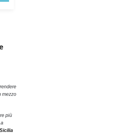
e
prendere
in mezzo
pre più
La
icilia