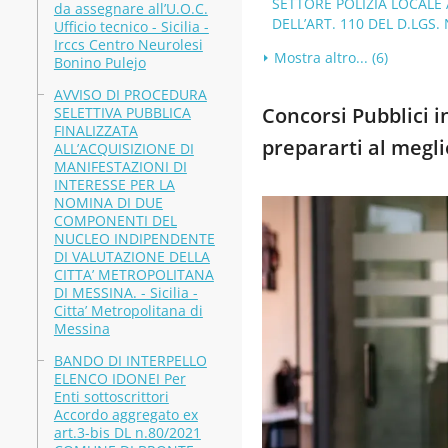
SETTORE POLIZIA LOCALE
da assegnare all’U.O.C.
DELL’ART. 110 DEL D.LGS. N
Ufficio tecnico - Sicilia -
Irccs Centro Neurolesi
Mostra altro... (6)
Bonino Pulejo
AVVISO DI PROCEDURA
Concorsi Pubblici in
SELETTIVA PUBBLICA
FINALIZZATA
prepararti al meglio
ALL’ACQUISIZIONE DI
MANIFESTAZIONI DI
INTERESSE PER LA
NOMINA DI DUE
COMPONENTI DEL
NUCLEO INDIPENDENTE
DI VALUTAZIONE DELLA
CITTA’ METROPOLITANA
DI MESSINA. - Sicilia -
Citta’ Metropolitana di
Messina
BANDO DI INTERPELLO
ELENCO IDONEI Per
Enti sottoscrittori
Accordo aggregato ex
art.3-bis DL n.80/2021