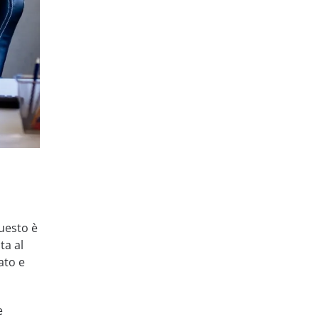
Questo è
ta al
ato e
e