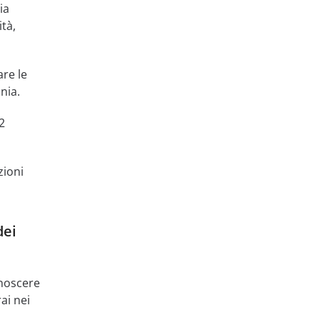
ia
ità,
are le
nia.
2
zioni
dei
onoscere
ai nei