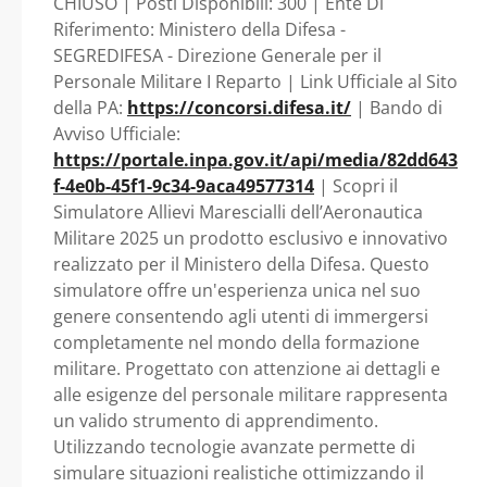
CHIUSO | Posti Disponibili: 300 | Ente Di
Riferimento: Ministero della Difesa -
SEGREDIFESA - Direzione Generale per il
Personale Militare I Reparto | Link Ufficiale al Sito
della PA:
https://concorsi.difesa.it/
| Bando di
Avviso Ufficiale:
https://portale.inpa.gov.it/api/media/82dd643
f-4e0b-45f1-9c34-9aca49577314
| Scopri il
Simulatore Allievi Marescialli dell’Aeronautica
Militare 2025 un prodotto esclusivo e innovativo
realizzato per il Ministero della Difesa. Questo
simulatore offre un'esperienza unica nel suo
genere consentendo agli utenti di immergersi
completamente nel mondo della formazione
militare. Progettato con attenzione ai dettagli e
alle esigenze del personale militare rappresenta
un valido strumento di apprendimento.
Utilizzando tecnologie avanzate permette di
simulare situazioni realistiche ottimizzando il