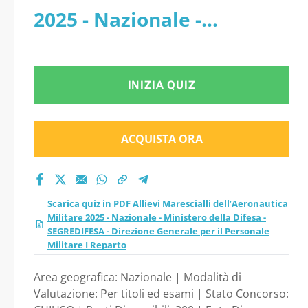
2025 - Nazionale -
Ministero della Difesa -
SEGREDIFESA - Direzione
INIZIA QUIZ
Generale per il Personale
Militare I Reparto
ACQUISTA ORA
Scarica quiz in PDF Allievi Marescialli dell’Aeronautica
Militare 2025 - Nazionale - Ministero della Difesa -
SEGREDIFESA - Direzione Generale per il Personale
Militare I Reparto
Area geografica: Nazionale | Modalità di
Valutazione: Per titoli ed esami | Stato Concorso: