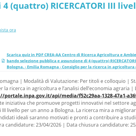
 4 (quattro) RICERCATORI III liv
 Emilia Romagna - Consigli
i) mesi. Sede di Bologna. - Emili
a e l’analisi dell’economi
a e l’analisi dell’economia agrari
ista ora
Scarica quiz in PDF CREA-AA Centro di Ricerca Agricoltura e Ambien
bando selezione pubblica e assunzione di 4 (quattro) RICERCATORI I
Bologna. - Emilia Romagna - Consiglio per la ricerca in agricoltura 
omagna | Modalità di Valutazione: Per titoli e colloquio | S
 la ricerca in agricoltura e l’analisi dell’economia agraria | L
://portale.inpa.gov.it/api/media/f52c29aa-1328-47a1-a3
 iniziativa che promuove progetti innovativi nel settore agr
 III livello per un anno a Bologna. La ricerca mira a miglior
andidati ideali saranno motivati e pronti a contribuire a stud
a candidature: 23/04/2026 | Data chiusura candidature: 2