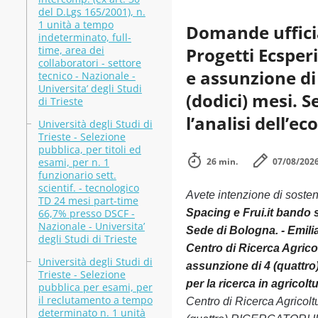
del D.Lgs 165/2001), n.
1 unità a tempo
Domande ufficia
indeterminato, full-
time, area dei
Progetti Ecsper
collaboratori - settore
e assunzione di
tecnico - Nazionale -
Universita’ degli Studi
(dodici) mesi. S
di Trieste
l’analisi dell’e
Università degli Studi di
Trieste - Selezione
pubblica, per titoli ed
esami, per n. 1
26 min.
07/08/202
funzionario sett.
scientif. - tecnologico
Avete intenzione di soste
TD 24 mesi part-time
66,7% presso DSCF -
Spacing e Frui.it bando 
Nazionale - Universita’
Sede di Bologna. - Emilia
degli Studi di Trieste
Centro di Ricerca Agrico
Università degli Studi di
assunzione di 4 (quattro
Trieste - Selezione
per la ricerca in agricolt
pubblica per esami, per
il reclutamento a tempo
Centro di Ricerca Agricolt
determinato n. 1 unità