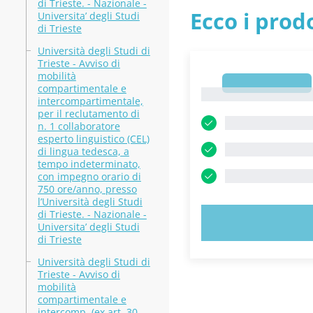
di Trieste. - Nazionale -
Ecco i prodo
Universita’ degli Studi
di Trieste
Università degli Studi di
Trieste - Avviso di
mobilità
1
compartimentale e
1
intercompartimentale,
per il reclutamento di
n. 1 collaboratore
esperto linguistico (CEL)
di lingua tedesca, a
tempo indeterminato,
con impegno orario di
750 ore/anno, presso
l’Università degli Studi
di Trieste. - Nazionale -
PROVA
Universita’ degli Studi
di Trieste
Università degli Studi di
Trieste - Avviso di
mobilità
compartimentale e
intercomp. (ex art. 30