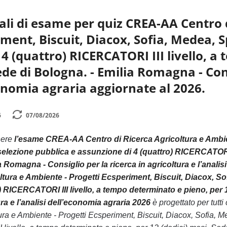
li di esame per quiz CREA-AA Centro d
iment, Biscuit, Diacox, Sofia, Medea, S
 4 (quattro) RICERCATORI III livello, 
ede di Bologna. - Emilia Romagna - Cons
conomia agraria aggiornate al 2026.
6
07/08/2026
nere
l’esame CREA-AA Centro di Ricerca Agricoltura e Ambien
selezione pubblica e assunzione di 4 (quattro) RICERCATORI I
 Romagna - Consiglio per la ricerca in agricoltura e l’analis
ltura e Ambiente - Progetti Ecsperiment, Biscuit, Diacox, So
) RICERCATORI III livello, a tempo determinato e pieno, per 
ura e l’analisi dell’economia agraria 2026
è progettato per tut
ura e Ambiente - Progetti Ecsperiment, Biscuit, Diacox, Sofia, 