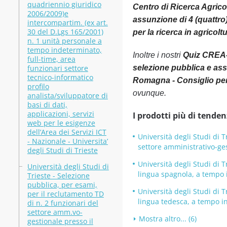
quadriennio giuridico
Centro di Ricerca Agrico
2006/2009)e
assunzione di 4 (quattro
intercompartim. (ex art.
30 del D.Lgs 165/2001)
per la ricerca in agricolt
n. 1 unità personale a
tempo indeterminato,
Inoltre i nostri
Quiz CREA-A
full-time, area
funzionari settore
selezione pubblica e ass
tecnico-informatico
Romagna - Consiglio per l
profilo
ovunque.
analista/sviluppatore di
basi di dati,
applicazioni, servizi
I prodotti più di tenden
web per le esigenze
dell’Area dei Servizi ICT
Università degli Studi di 
- Nazionale - Universita’
settore amministrativo-ges
degli Studi di Trieste
Università degli Studi di 
Università degli Studi di
lingua spagnola, a tempo i
Trieste - Selezione
pubblica, per esami,
Università degli Studi di 
per il reclutamento TD
lingua tedesca, a tempo in
di n. 2 funzionari del
settore amm.vo-
Mostra altro... (6)
gestionale presso il