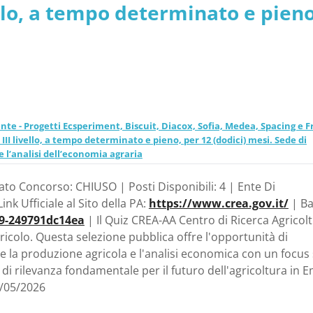
ello, a tempo determinato e pieno
o per la ricerca in
a Romagna - Consiglio per la ricer
a agraria
a
te - Progetti Ecsperiment, Biscuit, Diacox, Sofia, Medea, Spacing e Fr
II livello, a tempo determinato e pieno, per 12 (dodici) mesi. Sede di
e l’analisi dell’economia agraria
tato Concorso: CHIUSO | Posti Disponibili: 4 | Ente Di
ink Ufficiale al Sito della PA:
https://www.crea.gov.it/
| B
69-249791dc14ea
| Il Quiz CREA-AA Centro di Ricerca Agricol
icolo. Questa selezione pubblica offre l'opportunità di
are la produzione agricola e l'analisi economica con un focus
i di rilevanza fondamentale per il futuro dell'agricoltura in E
5/05/2026