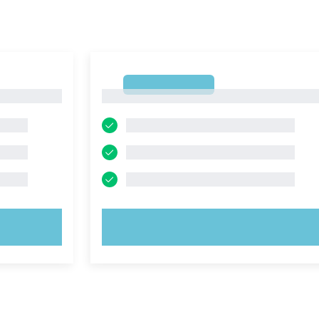
1
1
PROVA ORA!