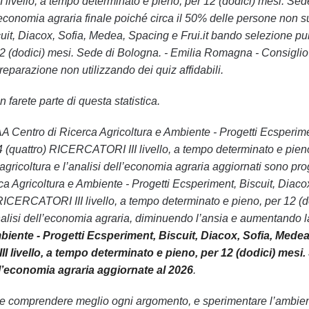
livello, a tempo determinato e pieno, per 12 (dodici) mesi. Sed
ll’economia agraria finale poiché circa il 50% delle persone no
uit, Diacox, Sofia, Medea, Spacing e Frui.it bando selezione pu
2 (dodici) mesi. Sede di Bologna. - Emilia Romagna - Consiglio p
reparazione non utilizzando dei quiz affidabili.
 farete parte di questa statistica.
-AA Centro di Ricerca Agricoltura e Ambiente - Progetti Ecsperim
4 (quattro) RICERCATORI III livello, a tempo determinato e pien
 agricoltura e l’analisi dell’economia agraria aggiornati sono pro
 Agricoltura e Ambiente - Progetti Ecsperiment, Biscuit, Diacox
RICERCATORI III livello, a tempo determinato e pieno, per 12 (
’analisi dell’economia agraria, diminuendo l’ansia e aumentando l
biente - Progetti Ecsperiment, Biscuit, Diacox, Sofia, Medea
 livello, a tempo determinato e pieno, per 12 (dodici) mesi.
ell’economia agraria aggiornate al 2026
.
le comprendere meglio ogni argomento, e sperimentare l’ambiente