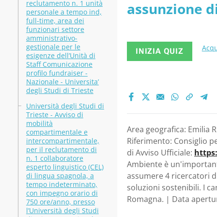
reclutamento n. 1 unità
assunzione di
Bologna. -
personale a tempo ind,
full-time, area dei
per 12 (dodic
funzionari settore
agricoltur
amministrativo-
in agricoltur
gestionale per le
Acqu
INIZIA QUIZ
esigenze dell’Unità di
Staff Comunicazione
profilo fundraiser -
Nazionale - Universita’
degli Studi di Trieste
Università degli Studi di
Trieste - Avviso di
mobilità
Area geografica: Emilia R
compartimentale e
Riferimento: Consiglio per
intercompartimentale,
per il reclutamento di
di Avviso Ufficiale:
https
n. 1 collaboratore
Ambiente è un'importante
esperto linguistico (CEL)
assumere 4 ricercatori di
di lingua spagnola, a
tempo indeterminato,
soluzioni sostenibili. I c
con impegno orario di
Romagna. | Data apertur
750 ore/anno, presso
l’Università degli Studi