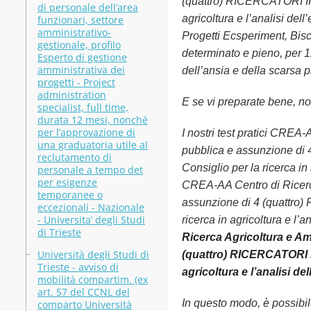
(quattro) RICERCATORI III 
di personale dell’area
agricoltura e l’analisi de
funzionari, settore
amministrativo-
Progetti Ecsperiment, Bisc
gestionale, profilo
determinato e pieno, per 1
Esperto di gestione
amministrativa dei
dell’ansia e della scarsa p
progetti - Project
administration
E se vi preparate bene, non
specialist, full time,
durata 12 mesi, nonché
per l’approvazione di
I nostri test pratici CREA
una graduatoria utile al
pubblica e assunzione di 
reclutamento di
Consiglio per la ricerca in
personale a tempo det
per esigenze
CREA-AA Centro di Ricerca
temporanee o
assunzione di 4 (quattro) 
eccezionali - Nazionale
- Universita’ degli Studi
ricerca in agricoltura e l
di Trieste
Ricerca Agricoltura e Am
Università degli Studi di
(quattro) RICERCATORI III
Trieste - avviso di
agricoltura e l’analisi d
mobilità compartim. (ex
art. 57 del CCNL del
In questo modo, è possibi
comparto Università