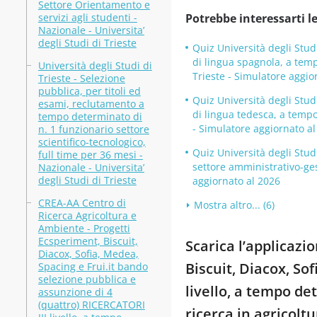
Settore Orientamento e
servizi agli studenti -
Potrebbe interessarti le
Nazionale - Universita’
degli Studi di Trieste
Quiz Università degli Stud
di lingua spagnola, a temp
Università degli Studi di
Trieste - Simulatore aggio
Trieste - Selezione
pubblica, per titoli ed
Quiz Università degli Stud
esami, reclutamento a
di lingua tedesca, a tempo
tempo determinato di
- Simulatore aggiornato a
n. 1 funzionario settore
scientifico-tecnologico,
Quiz Università degli Stud
full time per 36 mesi -
settore amministrativo-ges
Nazionale - Universita’
degli Studi di Trieste
aggiornato al 2026
CREA-AA Centro di
Mostra altro... (6)
Ricerca Agricoltura e
Ambiente - Progetti
Ecsperiment, Biscuit,
Scarica l’applicazi
Diacox, Sofia, Medea,
Biscuit, Diacox, So
Spacing e Frui.it bando
selezione pubblica e
livello, a tempo de
assunzione di 4
(quattro) RICERCATORI
ricerca in agricolt