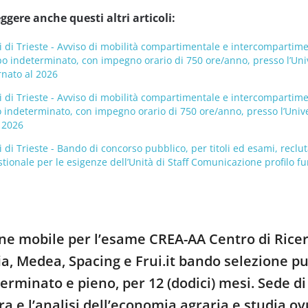
ggere anche questi altri articoli:
i di Trieste - Avviso di mobilità compartimentale e intercompartimen
o indeterminato, con impegno orario di 750 ore/anno, presso l’Univers
rnato al 2026
i di Trieste - Avviso di mobilità compartimentale e intercompartimen
 indeterminato, con impegno orario di 750 ore/anno, presso l’Universi
l 2026
i di Trieste - Bando di concorso pubblico, per titoli ed esami, recl
tionale per le esigenze dell’Unità di Staff Comunicazione profilo fun
one mobile per l’esame CREA-AA Centro di Rice
fia, Medea, Spacing e Frui.it bando selezione p
terminato e pieno, per 12 (dodici) mesi. Sede di
ura e l’analisi dell’economia agraria e studia o