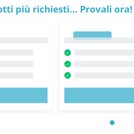
tti più richiesti... Provali ora!
1
1
 ORA!
PROVA ORA!