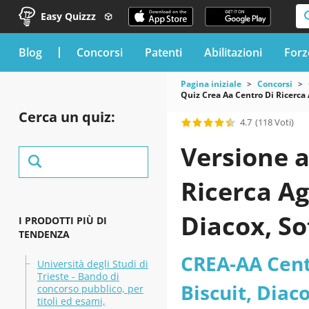
Easy Quizzz
blog
Concorsi
Patenti
Abilitazioni
Forz
Pagina iniziale
Concorsi
Quiz Crea Aa Centro Di Ricerca 
Cerca un quiz:
4.7
(118 Voti)
Versione a
Ricerca Ag
Diacox, So
I PRODOTTI PIÙ DI
TENDENZA
pubblica e
CREA-AA Centr
Università degli Studi di
Trieste - Bando di
tempo dete
Biscuit, Diac
concorso pubblico, per
titoli ed esami,