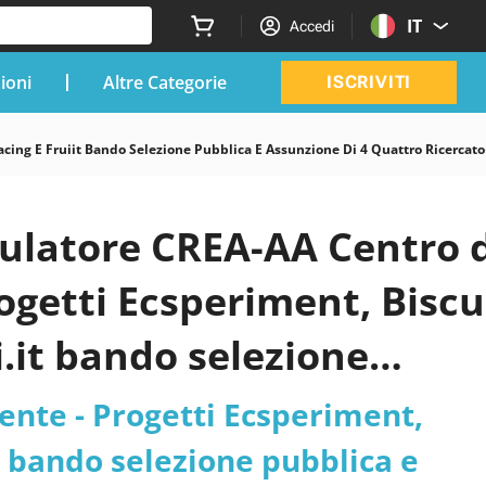
IT
Accedi
zioni
Altre Categorie
ISCRIVITI
ing E Fruiit Bando Selezione Pubblica E Assunzione Di 4 Quattro Ricercator
mulatore CREA-AA Centro 
ogetti Ecsperiment, Biscu
i.it bando selezione
 RICERCATORI III livello, 
ente - Progetti Ecsperiment,
dodici) mesi. Sede di
it bando selezione pubblica e