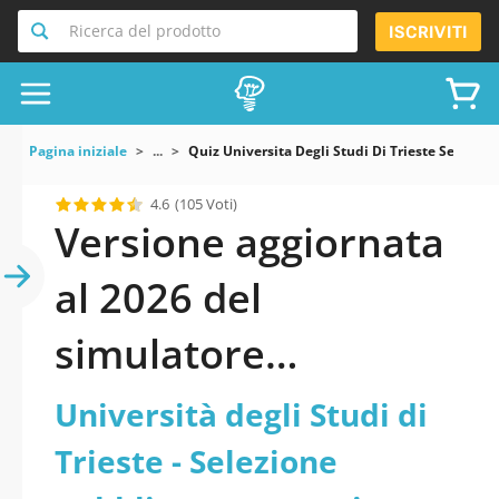
Ricerca del prodotto
ISCRIVITI
Pagina iniziale
...
Quiz Universita Degli Studi Di Trieste Selezio
4.6
(105 Voti)
Versione aggiornata
al 2026 del
simulatore
Università degli Studi
Università degli Studi di
di Trieste - Selezione
Trieste - Selezione