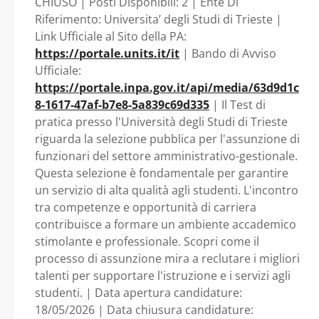
CHIUSO | Posti Disponibili: 2 | Ente Di
Universita’ degli
Riferimento: Universita’ degli Studi di Trieste |
Link Ufficiale al Sito della PA:
Studi di Trieste
https://portale.units.it/it
| Bando di Avviso
Ufficiale:
https://portale.inpa.gov.it/api/media/63d9d1c
8-1617-47af-b7e8-5a839c69d335
| Il Test di
pratica presso l'Università degli Studi di Trieste
riguarda la selezione pubblica per l'assunzione di
funzionari del settore amministrativo-gestionale.
Questa selezione è fondamentale per garantire
un servizio di alta qualità agli studenti. L'incontro
tra competenze e opportunità di carriera
contribuisce a formare un ambiente accademico
stimolante e professionale. Scopri come il
processo di assunzione mira a reclutare i migliori
talenti per supportare l'istruzione e i servizi agli
studenti. | Data apertura candidature:
18/05/2026 | Data chiusura candidature: