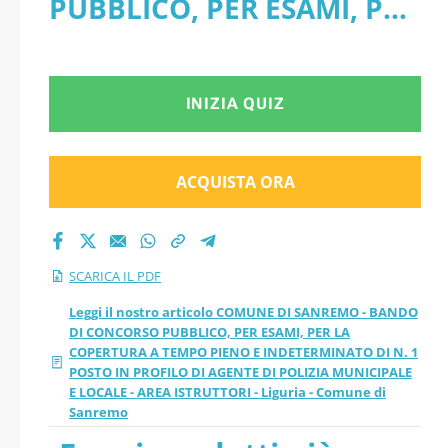
PUBBLICO, PER ESAMI, PER
ESAMI, PER LA
LA COPERTURA A TEMPO
COPERTURA A
PIENO E INDETERMINATO
INIZIA QUIZ
TEMPO PIENO E
DI N. 1 POSTO IN PROFILO
INDETERMINATO DI
DI AGENTE DI POLIZIA
ACQUISTA ORA
N. 1 POSTO IN
MUNICIPALE E LOCALE -
AREA ISTRUTTORI - Liguria
PROFILO DI AGENTE
SCARICA IL PDF
- Comune di Sanremo -
DI POLIZIA
Leggi il nostro articolo COMUNE DI SANREMO - BANDO
DI CONCORSO PUBBLICO, PER ESAMI, PER LA
PDF
COPERTURA A TEMPO PIENO E INDETERMINATO DI N. 1
MUNICIPALE E
POSTO IN PROFILO DI AGENTE DI POLIZIA MUNICIPALE
E LOCALE - AREA ISTRUTTORI - Liguria - Comune di
LOCALE - AREA
Sanremo