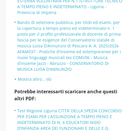
ESTERNA VOLONTARIA PER N.1 ISTRUTTORE TECNICO
A TEMPO PIENO E INDETERMINATO - Liguria -
Provincia di Imperia
Bando di selezione pubblica, per titoli ed esami, per
la copertura a tempo pieno ed indeterminato n. 1
posto per il profilo professionale di docente di prima
fascia per le esigenze del Conservatorio statale di
musica Luisa D’Annunzio di Pescara A. A. 2025/2026
AFAM037 - Pratiche d’insieme ed estemporanee per i
nuovi linguaggi musicali (ex COMI/06 - Musica
d’insieme Jazz) - Abruzzo - CONSERVATORIO DI
MUSICA LUISA D’ANNUNZIO
Mostra altro... (6)
Potrebbe interessarti scaricare anche questi
altri PDF:
Test Regione Liguria CITTA’ DELLA SPEZIA CONCORSO
PER ESAMI PER L’ASSUNZIONE A TEMPO PIENO E
INDETERMINATO DI N. 6 EDUCATORI NIDO
D’INFANZIA AREA DEI FUNZIONARI E DELLE E.Q.