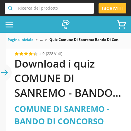
Ricerca del prodotto
ISCRIVITI
Pagina iniziale
...
Quiz Comune Di Sanremo Bando Di Concorso Pubb
4.9
(228 Voti)
Download i quiz
COMUNE DI
SANREMO - BANDO
DI CONCORSO
COMUNE DI SANREMO -
PUBBLICO, PER
BANDO DI CONCORSO