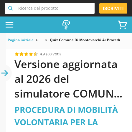
Ricerca del prodotto
ISCRIVITI
Pagina iniziale
...
Quiz Comune Di Montevarchi Ar Procedura Di Mo
4.9
(88 Voti)
Versione aggiornata
al 2026 del
simulatore COMUNE
DI MONTEVARCHI
PROCEDURA DI MOBILITÀ
(AR): PROCEDURA DI
VOLONTARIA PER LA