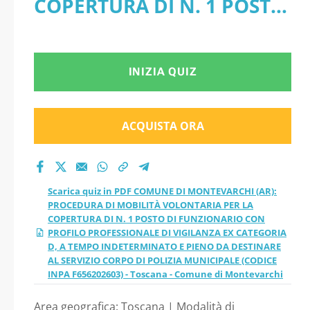
COPERTURA DI N. 1 POSTO
MOBILITÀ
DI FUNZIONARIO CON
VOLONTARIA PER LA
PROFILO PROFESSIONALE
INIZIA QUIZ
COPERTURA DI N. 1
DI VIGILANZA EX
POSTO DI
CATEGORIA D, A TEMPO
ACQUISTA ORA
FUNZIONARIO CON
INDETERMINATO E PIENO
DA DESTINARE AL SERVIZIO
PROFILO
Scarica quiz in PDF COMUNE DI MONTEVARCHI (AR):
CORPO DI POLIZIA
PROCEDURA DI MOBILITÀ VOLONTARIA PER LA
PROFESSIONALE DI
COPERTURA DI N. 1 POSTO DI FUNZIONARIO CON
MUNICIPALE (CODICE INPA
PROFILO PROFESSIONALE DI VIGILANZA EX CATEGORIA
VIGILANZA EX
D, A TEMPO INDETERMINATO E PIENO DA DESTINARE
F656202603) - Toscana -
AL SERVIZIO CORPO DI POLIZIA MUNICIPALE (CODICE
INPA F656202603) - Toscana - Comune di Montevarchi
CATEGORIA D, A
Comune di Montevarchi
Area geografica: Toscana | Modalità di