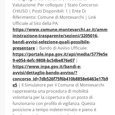
TEMPO
Valutazione: Per colloquio | Stato Concorso:
CHIUSO | Posti Disponibili: 1 | Ente Di
INDETERMINATO E
Riferimento: Comune di Montevarchi | Link
Ufficiale al Sito della PA:
PIENO DA DESTINARE
https://www.comune.montevarchi.ar.it/amm
inistrazione-trasparente/sezioni/3205016-
AL SERVIZIO CORPO
bandi-avvisi-selezione-quali-possibile-
presentare
| Bando di Avviso Ufficiale:
DI POLIZIA
https://portale.inpa.gov.it/api/media/5779e5e
9-e054-4efc-9808-bc54be876e07
|
MUNICIPALE (CODICE
https://www.inpa.gov.it/bandi-e-
avvisi/dettaglio-bando-avviso/?
concorso_id=7db526f75f6b410b8858e6463e17b9
INPA F656202603) -
e5
| Il Simulatore per il Comune di Montevarchi
rappresenta una procedura di mobilità
Toscana - Comune di
volontaria per la copertura di un posto di
funzionario con profilo di vigilanza. Questa
Montevarchi
posizione a tempo indeterminato e pieno è