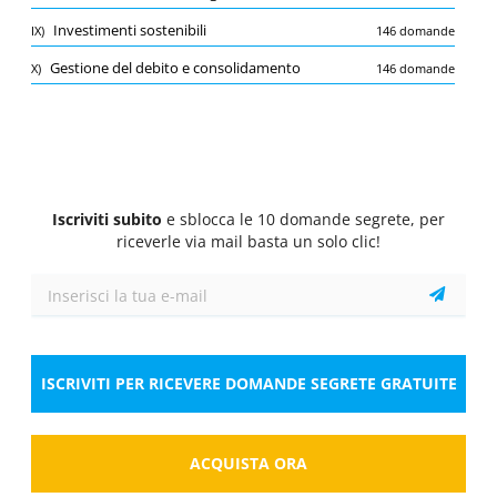
Quiz
Investimenti sostenibili
IX)
146 domande
1/10
Gestione del debito e consolidamento
X)
146 domande
Analisi dei mercati finanziari
Quale indicatore economico è più comunemente
utilizzato per analizzare la volatilità dei mercati
finanziari?
Seleziona la risposta
1 risposta corretta
Iscriviti subito
e sblocca le 10 domande segrete, per
A.
Indice di Sharpe
riceverle via mail basta un solo clic!
B.
Beta
C.
Inflazione
ISCRIVITI PER RICEVERE DOMANDE SEGRETE GRATUITE
Risposta
ACQUISTA ORA
Salva