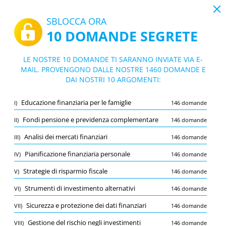
19:44
SBLOCCA ORA
10 DOMANDE SEGRETE
PDF
|
Guida per Consulenti finanziari Poste Italiane
Quiz Consulenti finanziari Poste Italiane
LE NOSTRE 10 DOMANDE TI SARANNO INVIATE VIA E-
MAIL. PROVENGONO DALLE NOSTRE 1460 DOMANDE E
10/1460 Domande
10 argomenti
DAI NOSTRI 10 ARGOMENTI:
Flashcard
Nuovo
Educazione finanziaria per le famiglie
I)
146 domande
Pratica
Esame
Modalità apprendimento
Fondi pensione e previdenza complementare
II)
146 domande
Prova gratuita
/
10
Analisi dei mercati finanziari
III)
146 domande
Analisi dei mercati finanziari
(1/146)
Pianificazione finanziaria personale
IV)
146 domande
Altro (9)
Strategie di risparmio fiscale
V)
146 domande
A
INVIA
A
Strumenti di investimento alternativi
VI)
146 domande
Sicurezza e protezione dei dati finanziari
VII)
146 domande
Gestione del rischio negli investimenti
VIII)
146 domande
Salva
Segnala la domanda errata