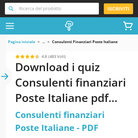
Ricerca del prodotto
ISCRIVITI
Pagina iniziale
...
Consulenti Finanziari Poste Italiane
4.8
(483 Voti)
Download i quiz
Consulenti finanziari
Poste Italiane pdf
versione 2026
Consulenti finanziari
aggiornati
Poste Italiane - PDF