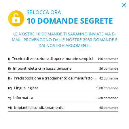
19:44
SBLOCCA ORA
10 DOMANDE SEGRETE
PDF
|
Guida per Simulatore Quiz Concorso Ministero della Difesa Assistente Tecnico per l'Edilizia e le Manutenzioni FT51 personale non dirigenziale a tempo indeterminato
Quiz Simulatore Quiz Concorso Minister
LE NOSTRE 10 DOMANDE TI SARANNO INVIATE VIA E-
o della Difesa Assistente Tecnico per l'Ed
MAIL. PROVENGONO DALLE NOSTRE 2930 DOMANDE E
10/2930 Domande
6 argomenti
DAI NOSTRI 6 ARGOMENTI:
ilizia e le Manutenzioni FT51 personale n
Flashcard
on dirigenziale a tempo indeterminato
Nuovo
Tecnica di esecuzione di opere murarie semplici
I)
196 domande
Pratica
Esame
Modalità apprendimento
Impianti elettrici in bassa tensione
II)
36 domande
Prova gratuita
/
10
Predisposizione e tracciamento del manufatto in muratura
III)
42 domande
Lingua inglese
(2/1300)
Lingua inglese
IV)
1300 domande
Altro (5)
Informatica
V)
1288 domande
A
INVIA
A
Impianti di condizionamento
VI)
68 domande
Salva
Segnala la domanda errata