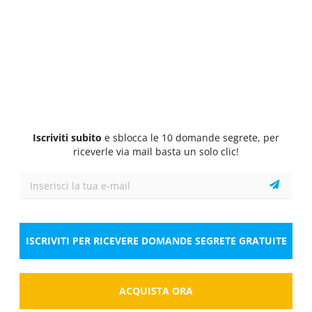
Quiz
1/10
0.5 Pt.
0 Pt.
-0.15 Pt.
Lingua inglese
Pierre is a French boy. ... from ... .
Seleziona la risposta
1 risposta corretta
A.
His; France
Iscriviti subito
e sblocca le 10 domande segrete, per
riceverle via mail basta un solo clic!
B.
He; France
C.
He’s; France
Risposta
ISCRIVITI PER RICEVERE DOMANDE SEGRETE GRATUITE
Salva
Segnala la domanda errata
ACQUISTA ORA
Quiz