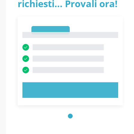
richiesti... Provali ora!
1
1
PROVA ORA!