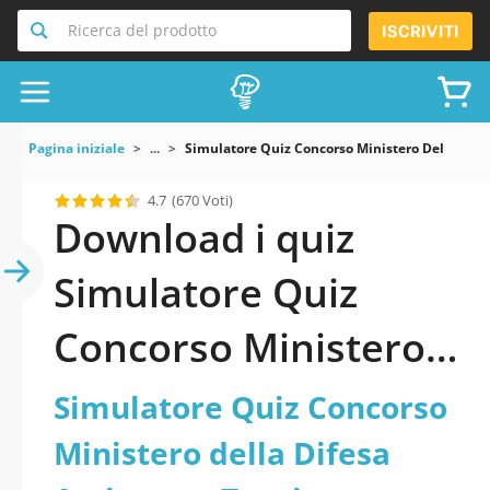
Ricerca del prodotto
ISCRIVITI
Pagina iniziale
...
Simulatore Quiz Concorso Ministero Della Dife
4.7
(670 Voti)
Download i quiz
Simulatore Quiz
Concorso Ministero
della Difesa
Simulatore Quiz Concorso
Assistente Tecnico
Ministero della Difesa