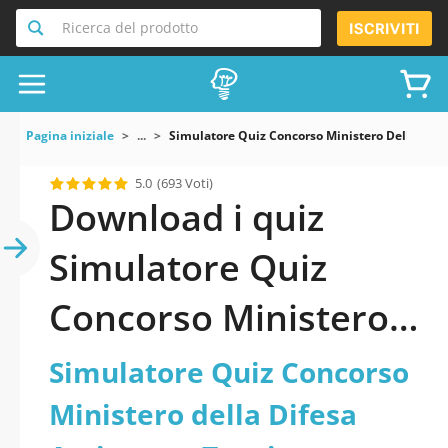
Ricerca del prodotto
ISCRIVITI
Pagina iniziale
...
Simulatore Quiz Concorso Ministero Della Dife
5.0
(693 Voti)
Download i quiz
Simulatore Quiz
Concorso Ministero
della Difesa
Simulatore Quiz Concorso
Assistente Tecnico
Ministero della Difesa