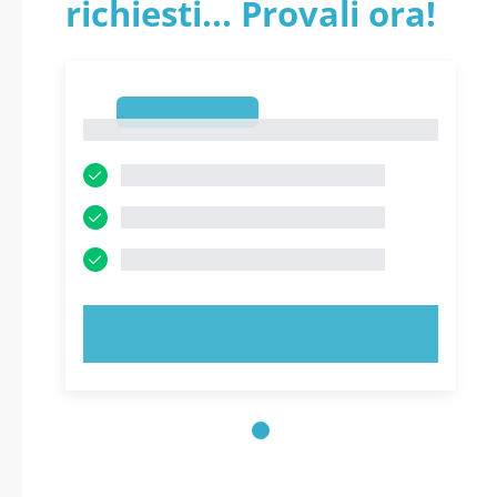
richiesti... Provali ora!
1
1
PROVA ORA!