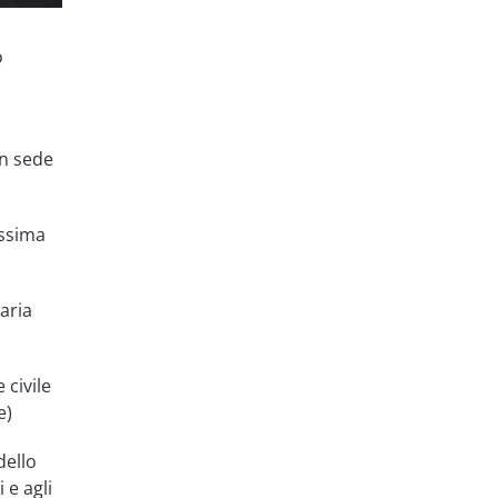
o
in sede
assima
aria
 civile
e)
dello
 e agli