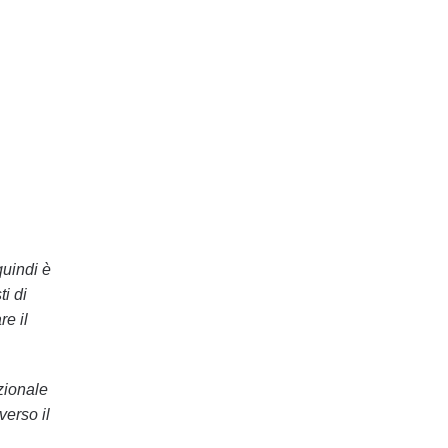
quindi è
ti di
re il
zionale
erso il