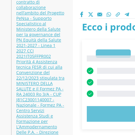
contratto di
collaborazione
nell’ambito del Progetto
PeNsa - Supporto
Ecco i prodo
Specialistico al
Ministero della Salute
per la governance del
PN Equità della Salute
2021-2027 - Linea 1
2027 CCI
1
2021IT05FFPR002
1
Priorità 4 Assistenza
tecnica FESR di cui alla
Convenzione del
22/12/2023 stipulata tra
MINISTERO DELLA
SALUTE e il Formez PA -
RA 24003 Ro 3/A - CUP
J81C23001140007 -
Nazionale - Formez PA -
Centro Servizi
PROVA 
Assistenza Studi e
Formazione per
L’Ammodernamento
Delle P.A. - Direzione