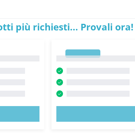
tti più richiesti... Provali ora!
1
1
ORA!
PROVA ORA!