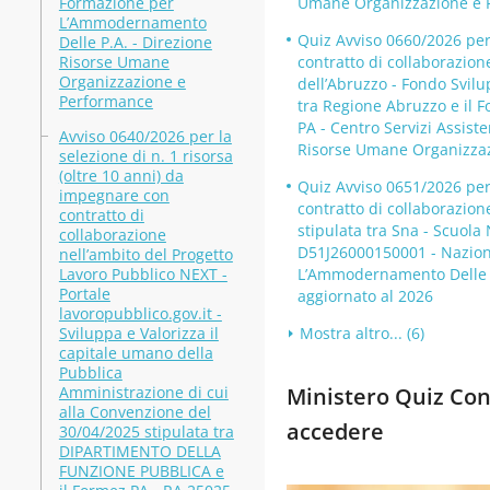
Formazione per
Umane Organizzazione e P
L’Ammodernamento
Quiz Avviso 0660/2026 per 
Delle P.A. - Direzione
Risorse Umane
contratto di collaborazion
Organizzazione e
dell’Abruzzo - Fondo Svil
Performance
tra Regione Abruzzo e il
PA - Centro Servizi Assis
Avviso 0640/2026 per la
Risorse Umane Organizzaz
selezione di n. 1 risorsa
(oltre 10 anni) da
Quiz Avviso 0651/2026 per 
impegnare con
contratto di collaborazion
contratto di
stipulata tra Sna - Scuol
collaborazione
D51J26000150001 - Naziona
nell’ambito del Progetto
Lavoro Pubblico NEXT -
L’Ammodernamento Delle P
Portale
aggiornato al 2026
lavoropubblico.gov.it -
Sviluppa e Valorizza il
Mostra altro... (6)
capitale umano della
Pubblica
Amministrazione di cui
Ministero Quiz Conc
alla Convenzione del
accedere
30/04/2025 stipulata tra
DIPARTIMENTO DELLA
FUNZIONE PUBBLICA e