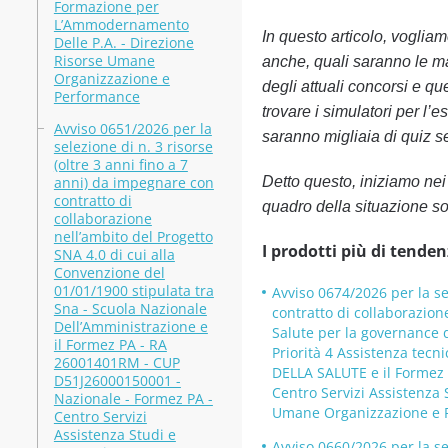
Formazione per
L’Ammodernamento
In questo articolo, voglia
Delle P.A. - Direzione
Risorse Umane
anche, quali saranno le ma
Organizzazione e
degli attuali concorsi e que
Performance
trovare i simulatori per l’
Avviso 0651/2026 per la
saranno migliaia di quiz s
selezione di n. 3 risorse
(oltre 3 anni fino a 7
anni) da impegnare con
Detto questo, iniziamo nei
contratto di
quadro della situazione sot
collaborazione
nell’ambito del Progetto
I prodotti più di tenden
SNA 4.0 di cui alla
Convenzione del
01/01/1900 stipulata tra
Avviso 0674/2026 per la se
Sna - Scuola Nazionale
contratto di collaborazion
Dell’Amministrazione e
Salute per la governance 
il Formez PA - RA
Priorità 4 Assistenza tecn
26001401RM - CUP
DELLA SALUTE e il Formez 
D51J26000150001 -
Centro Servizi Assistenza
Nazionale - Formez PA -
Umane Organizzazione e 
Centro Servizi
Assistenza Studi e
Avviso 0660/2026 per la se