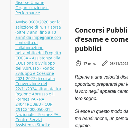
Risorse Umane
Organizzazione e
Performance
Avviso 0660/2026 per la
selezione di n. 1 risorsa
Concorsi Pubblic
(oltre 7 anni fino a 10
d’esame e come 
anni) da impegnare con
contratto di
pubblici
collaborazione
nell’ambito del Progetto
COESA - Assistenza alla
COEsione e Sviluppo
17 min.
03/11/202
dell’Abruzzo - Fondo
Sviluppo e Coesione
Riparte a una velocità disa
2021-2027 di cui alla
Convenzione del
opportuno prepararsi per le 
22/11/2024 stipulata tra
lavoro negli apparati cent
Regione Abruzzo e il
loro sogno.
Formez PA - RA
24041RO38/3 - CUP
C91C24000050001 -
Si esce in questo modo da
Nazionale - Formez PA -
ma bensì anche, un percor
Centro Servizi
Assistenza Studi e
digitale.