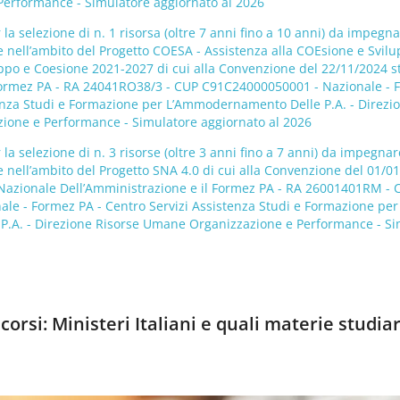
erformance - Simulatore aggiornato al 2026
la selezione di n. 1 risorsa (oltre 7 anni fino a 10 anni) da impegn
e nell’ambito del Progetto COESA - Assistenza alla COEsione e Svil
uppo e Coesione 2021-2027 di cui alla Convenzione del 22/11/2024 s
 Formez PA - RA 24041RO38/3 - CUP C91C24000050001 - Nazionale - 
tenza Studi e Formazione per L’Ammodernamento Delle P.A. - Direzi
ione e Performance - Simulatore aggiornato al 2026
la selezione di n. 3 risorse (oltre 3 anni fino a 7 anni) da impegna
e nell’ambito del Progetto SNA 4.0 di cui alla Convenzione del 01/0
a Nazionale Dell’Amministrazione e il Formez PA - RA 26001401RM - 
le - Formez PA - Centro Servizi Assistenza Studi e Formazione per
.A. - Direzione Risorse Umane Organizzazione e Performance - Si
orsi: Ministeri Italiani e quali materie studia