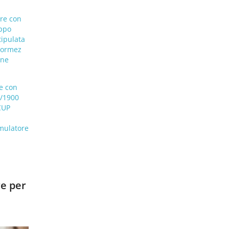
are con
uppo
tipulata
Formez
one
re con
1/1900
CUP
mulatore
re per