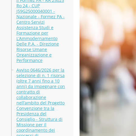
il Formez PA - RA 25025
Ro 24 - CUP
J59G25000040001 -
Nazionale - Formez PA -
Centro Servizi
Assistenza Studi e
Formazione per
L’Ammodernamento
Delle P.A. - Direzione
Risorse Umane
Organizzazione e
Performance
Avviso 0646/2026 per la
selezione di n. 1 risorsa
(oltre 7 anni fino a 10
anni) da impegnare con
contratto di
collaborazione
nell’ambito del Progetto
Convenzione tra la
Presidenza del
Consiglio - Struttura di
Missione per il
coordinamento dei
processi di