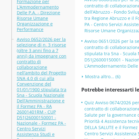
Formazione per
contratto di collaborazion
L’Ammodernamento
dell’Abruzzo - Fondo Svil
Delle P.A. - Direzione
Risorse Umane
tra Regione Abruzzo e il
Organizzazione e
PA - Centro Servizi Assis
Performance
Risorse Umane Organizza
Avviso 0652/2026 per la
Avviso 0651/2026 per la se
selezione di n. 3 risorse
contratto di collaborazion
(oltre 3 anni fino a 7
stipulata tra Sna - Scuol
anni) da impegnare con
D51J26000150001 - Naziona
contratto di
L’Ammodernamento Delle P
collaborazione
nell’ambito del Progetto
Mostra altro... (6)
SNA 4.0 di cui alla
Convenzione del
Potrebbe interessarti le
01/01/1900 stipulata tra
Sna - Scuola Nazionale
Dell’Amministrazione e
Quiz Avviso 0674/2026 per 
il Formez PA - RA
contratto di collaborazion
26001401RM - CUP
Salute per la governance 
D51J26000150001 -
Priorità 4 Assistenza tecn
Nazionale - Formez PA -
DELLA SALUTE e il Formez 
Centro Servizi
Centro Servizi Assistenza
Assistenza Studi e