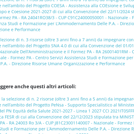
e nell’ambito del Progetto COESA - Assistenza alla COEsione e Svil
uppo e Coesione 2021-2027 di cui alla Convenzione del 22/11/2024 s
 Formez PA - RA 24041RO38/3 - CUP C91C24000050001 - Nazionale - 
tenza Studi e Formazione per L’Ammodernamento Delle P.A. - Direzi
zione e Performance
lezione di n. 3 risorse (oltre 3 anni fino a 7 anni) da impegnare con
e nell’ambito del Progetto SNA 4.0 di cui alla Convenzione del 01/0
a Nazionale Dell’Amministrazione e il Formez PA - RA 26001401RM - 
le - Formez PA - Centro Servizi Assistenza Studi e Formazione per
.A. - Direzione Risorse Umane Organizzazione e Performance
ggere anche questi altri articoli:
la selezione di n. 2 risorse (oltre 3 anni fino a 5 anni) da impegna
e nell’ambito del Progetto PeNsa - Supporto Specialistico al Ministe
del PN Equità della Salute 2021-2027 - Linea 1 2027 CCI 2021IT05F
ica FESR di cui alla Convenzione del 22/12/2023 stipulata tra MINI
PA - RA 24003 Ro 3/A - CUP J81C23001140007 - Nazionale - Formez 
 Studi e Formazione per L’Ammodernamento Delle P.A. - Direzione R