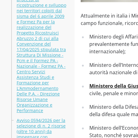
ricostruzione e sviluppo
nei territori colpiti dal
Attualmente in italia i Mi
sisma del 6 aprile 2009
e Formez Pa per la
campo funzionale, ricor
realizzazione del
Progetto Ricostruisci
Ministero degli Affar
Abruzzo 2 di cui alla
prevalentemente funzi
Convenzione del
17/04/2025 stipulata tra
internazionale);
Struttura Di Missione -
Pcm e il Formez PA -
Ministero dell’Intern
Nazionale - Formez PA -
Centro Servizi
autorità nazionale di
Assistenza Studi e
Formazione per
Ministero della Giu
L’Ammodernamento
civile, penale e minor
Delle P.A. - Direzione
Risorse Umane
Organizzazione e
Ministero della Difes
Performance
della difesa quale ma
Avviso 0594/2026 per la
selezione di n. 2 risorse
Ministero dell’Econom
(oltre 10 anni) da
Stato, nonché sovrain
impegnare con