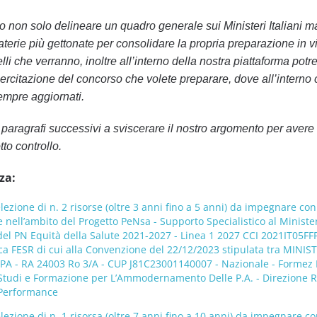
mo non solo delineare un quadro generale sui Ministeri Italiani m
terie più gettonate per consolidare la propria preparazione in v
lli che verranno, inoltre all’interno della nostra piattaforma potr
esercitazione del concorso che volete preparare, dove all’interno 
empre aggiornati.
 paragrafi successivi a sviscerare il nostro argomento per avere 
to controllo.
za:
lezione di n. 2 risorse (oltre 3 anni fino a 5 anni) da impegnare con
e nell’ambito del Progetto PeNsa - Supporto Specialistico al Ministe
del PN Equità della Salute 2021-2027 - Linea 1 2027 CCI 2021IT05F
ica FESR di cui alla Convenzione del 22/12/2023 stipulata tra MINI
PA - RA 24003 Ro 3/A - CUP J81C23001140007 - Nazionale - Formez 
 Studi e Formazione per L’Ammodernamento Delle P.A. - Direzione R
Performance
lezione di n. 1 risorsa (oltre 7 anni fino a 10 anni) da impegnare c