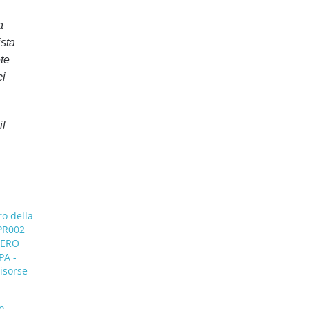
a
ista
ete
ci
il
ro della
FPR002
STERO
PA -
isorse
on