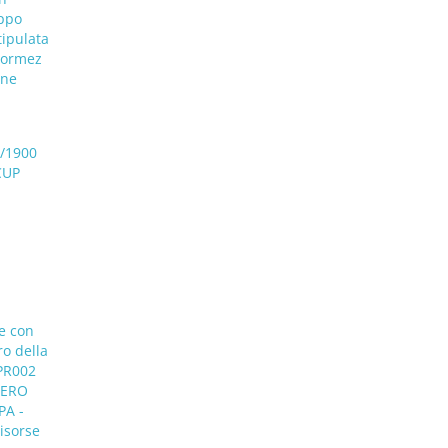
uppo
tipulata
Formez
one
1/1900
CUP
re con
ro della
FPR002
STERO
PA -
isorse