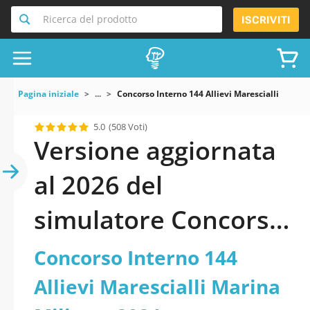
Ricerca del prodotto
ISCRIVITI
Pagina iniziale
...
Concorso Interno 144 Allievi Marescialli Marina
5.0
(508 Voti)
Versione aggiornata
al 2026 del
simulatore Concorso
Interno 144 Allievi
Concorso Interno 144
Marescialli Marina
Allievi Marescialli Marina