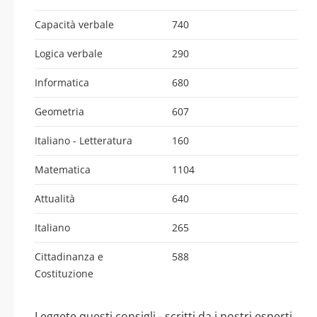
Capacità verbale
740
Logica verbale
290
Informatica
680
Geometria
607
Italiano - Letteratura
160
Matematica
1104
Attualità
640
Italiano
265
Cittadinanza e
588
Costituzione
Leggete questi consigli - scritti da i nostri esperti