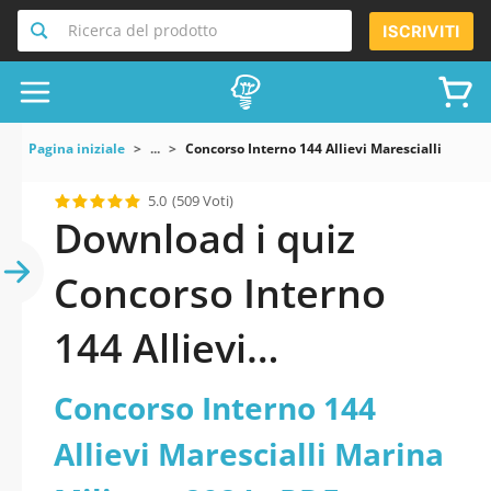
Ricerca del prodotto
ISCRIVITI
Pagina iniziale
...
Concorso Interno 144 Allievi Marescialli Marina
5.0
(509 Voti)
Download i quiz
Concorso Interno
144 Allievi
Marescialli Marina
Concorso Interno 144
Militare 2024 pdf
Allievi Marescialli Marina