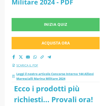
Militare 2024 - PDF
versione 2026
aggiornati
INIZIA QUIZ
ACQUISTA ORA
SCARICA IL PDF
Leggi il nostro articolo Concorso Interno 144 Allievi
Marescialli Marina Militare 2024
Ecco i prodotti più
richiesti... Provali ora!